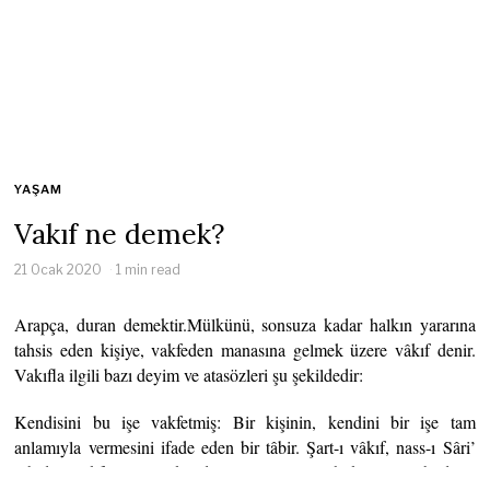
YAŞAM
Vakıf ne demek?
21 Ocak 2020
1 min read
Arapça, duran demektir.Mülkünü, sonsuza kadar halkın yararına
tahsis eden kişiye, vakfeden manasına gelmek üzere vâkıf denir.
Vakıfla ilgili bazı deyim ve atasözleri şu şekildedir:
Kendisini bu işe vakfetmiş: Bir kişinin, kendini bir işe tam
anlamıyla vermesini ifade eden bir tâbir. Şart-ı vâkıf, nass-ı Sâri’
gibidir: Vakfı yapanın koyduğu şartlar, şeriat hükümlerini bildiren