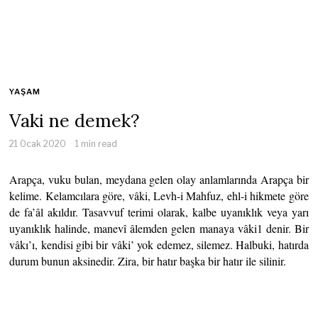
YAŞAM
Vaki ne demek?
21 Ocak 2020
1 min read
Arapça, vuku bulan, meydana gelen olay anlamlarında Arapça bir
kelime. Kelamcılara göre, vâki, Levh-i Mahfuz, ehl-i hikmete göre
de fa’âl akıldır. Tasavvuf terimi olarak, kalbe uyanıklık veya yarı
uyanıklık halinde, manevî âlemden gelen manaya vâki1 denir. Bir
vâkı’ı, kendisi gibi bir vâki’ yok edemez, silemez. Halbuki, hatırda
durum bunun aksinedir. Zira, bir hatır başka bir hatır ile silinir.