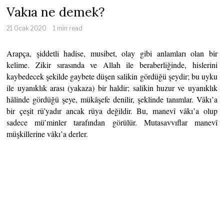
Vakıa ne demek?
21 Ocak 2020
1 min read
Arapça, şiddetli hadise, musibet, olay gibi anlamları olan bir
kelime. Zikir sırasında ve Allah ile beraberliğinde, hislerini
kaybedecek şekilde gaybete düşen salikin gördüğü şeydir; bu uyku
ile uyanıklık arası (yakaza) bir haldir; salikin huzur ve uyanıklık
hâlinde gördüğü şeye, mükâşefe denilir, şeklinde tanımlar. Vâkı’a
bir çeşit rü’yadır ancak rüya değildir. Bu, manevî vâkı’a olup
sadece mü’minler tarafından görülür. Mutasavvıflar manevî
müşkillerine vâkı’a derler.