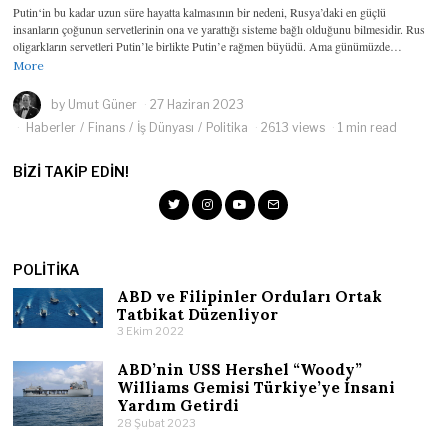
Putin‘in bu kadar uzun süre hayatta kalmasının bir nedeni, Rusya’daki en güçlü
insanların çoğunun servetlerinin ona ve yarattığı sisteme bağlı olduğunu bilmesidir. Rus
oligarkların servetleri Putin’le birlikte Putin’e rağmen büyüdü. Ama günümüzde…
More
by
Umut Güner
27 Haziran 2023
Haberler
/
Finans
/
İş Dünyası
/
Politika
2613 views
1 min read
BIZI TAKIP EDIN!
POLITIKA
ABD ve Filipinler Orduları Ortak
Tatbikat Düzenliyor
3 Ekim 2022
ABD’nin USS Hershel “Woody”
Williams Gemisi Türkiye’ye İnsani
Yardım Getirdi
28 Şubat 2023