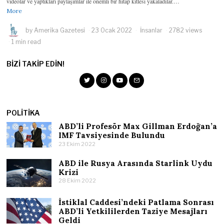
videolar ve yaptıkları paylaşımlar ile önemli bir hitap kitlesi yakaladılar.…
More
by
Amerika Gazetesi
23 Ocak 2022
İnsanlar
2782 views
1 min read
BIZI TAKIP EDIN!
POLITIKA
ABD’li Profesör Max Gillman Erdoğan’a
IMF Tavsiyesinde Bulundu
23 Ekim 2022
ABD ile Rusya Arasında Starlink Uydu
Krizi
28 Ekim 2022
İstiklal Caddesi’ndeki Patlama Sonrası
ABD’li Yetkililerden Taziye Mesajları
Geldi