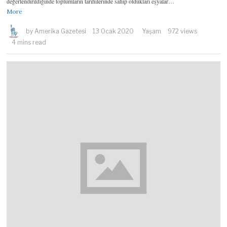
değerlendirildiğinde toplumların tarihilerinde sahip oldukları eşyalar…
More
by
Amerika Gazetesi
13 Ocak 2020
Yaşam
972 views
4 mins read