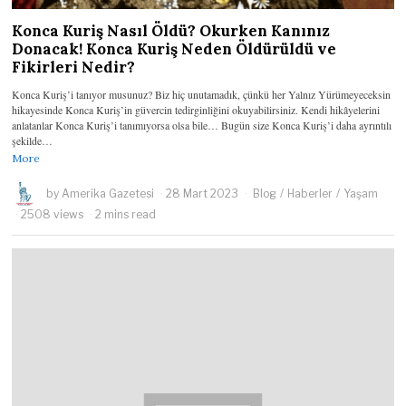
Konca Kuriş Nasıl Öldü? Okurken Kanınız
Donacak! Konca Kuriş Neden Öldürüldü ve
Fikirleri Nedir?
Konca Kuriş’i tanıyor musunuz? Biz hiç unutamadık, çünkü her Yalnız Yürümeyeceksin
hikayesinde Konca Kuriş’in güvercin tedirginliğini okuyabilirsiniz. Kendi hikâyelerini
anlatanlar Konca Kuriş’i tanımıyorsa olsa bile… Bugün size Konca Kuriş’i daha ayrıntılı
şekilde…
More
by
Amerika Gazetesi
28 Mart 2023
Blog
/
Haberler
/
Yaşam
2508 views
2 mins read