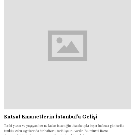
Kutsal Emanetlerin İstanbul’a Gelişi
Tarihi yazan ve yaşayan her ne kadar insanoğlu olsa da tıpkı beşer hafızası gibi tarihe
tanıklık eden eşyalarında bir hafızası, tarihî şuuru vardır. Bu minval üzere