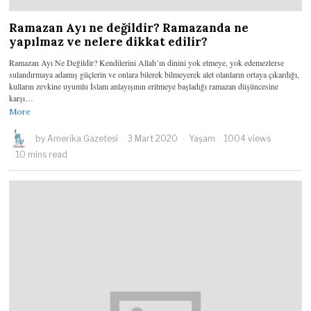
Ramazan Ayı ne değildir? Ramazanda ne
yapılmaz ve nelere dikkat edilir?
Ramazan Ayı Ne Değildir? Kendilerini Allah’ın dinini yok etmeye, yok edemezlerse
sulandırmaya adamış güçlerin ve onlara bilerek bilmeyerek alet olanların ortaya çıkardığı,
kulların zevkine uyumlu İslam anlayışının eritmeye başladığı ramazan düşüncesine
karşı…
More
by
Amerika Gazetesi
3 Mart 2020
Yaşam
1004 views
10 mins read