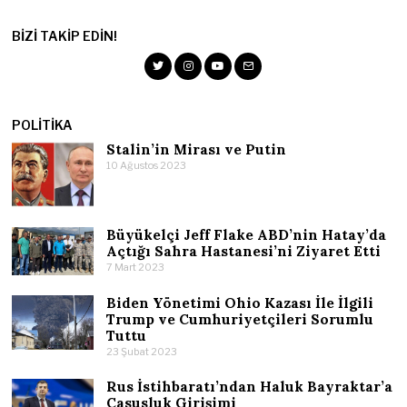
BIZI TAKIP EDIN!
POLITIKA
Stalin’in Mirası ve Putin
10 Ağustos 2023
Büyükelçi Jeff Flake ABD’nin Hatay’da
Açtığı Sahra Hastanesi’ni Ziyaret Etti
7 Mart 2023
Biden Yönetimi Ohio Kazası İle İlgili
Trump ve Cumhuriyetçileri Sorumlu
Tuttu
23 Şubat 2023
Rus İstihbaratı’ndan Haluk Bayraktar’a
Casusluk Girişimi