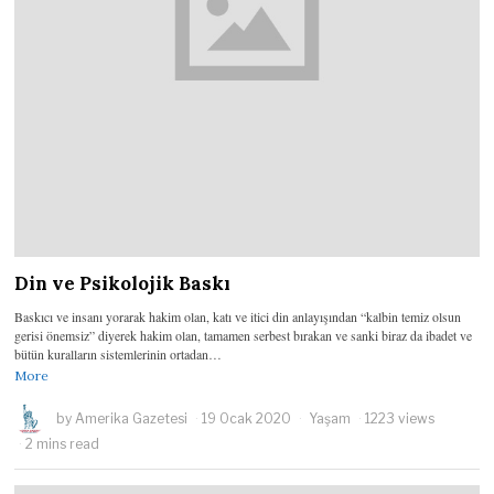
Din ve Psikolojik Baskı
Baskıcı ve insanı yorarak hakim olan, katı ve itici din anlayışından “kalbin temiz olsun
gerisi önemsiz” diyerek hakim olan, tamamen serbest bırakan ve sanki biraz da ibadet ve
bütün kuralların sistemlerinin ortadan…
More
by
Amerika Gazetesi
19 Ocak 2020
Yaşam
1223 views
2 mins read