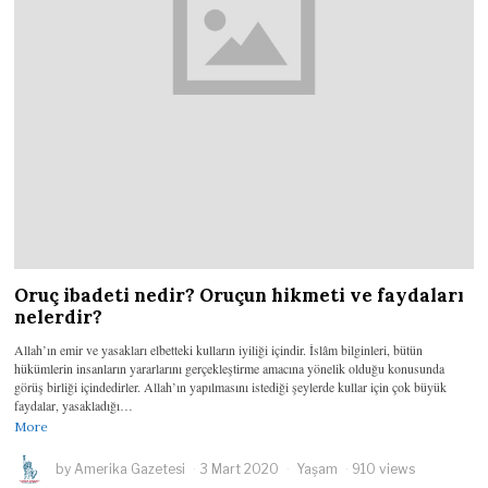
Oruç ibadeti nedir? Oruçun hikmeti ve faydaları
nelerdir?
Allah’ın emir ve yasakları elbetteki kulların iyiliği içindir. İslâm bilginleri, bütün
hükümlerin insanların yararlarını gerçekleştirme amacına yönelik olduğu konusunda
görüş birliği içindedirler. Allah’ın yapılmasını istediği şeylerde kullar için çok büyük
faydalar, yasakladığı…
More
by
Amerika Gazetesi
3 Mart 2020
Yaşam
910 views