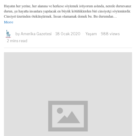
Hayatın her yerine, her alanına ve herkese söylemek istiyorum aslında, nerede durursanız
durun, şu hayatta insanlara yapılacak en büyük kötülüklerden biri cinsiyetçi söylemlerdir.
Cinsiyet üzerinden ötekileştirmek. İnsan olamamak demek bu. Bu durumdan…
More
by
Amerika Gazetesi
18 Ocak 2020
Yaşam
988 views
2 mins read