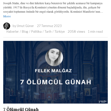
Joseph Stalin, dine ve dini liderlere karşı benzersiz bir şekilde acımasız bir kampanya
yürüttü. 1917’de Rusya’da Komünist yönetim dönemi başladığında, din, gelişen bir
sosyalist toplumun önünde bir engel olarak görülüyordu. Komünist Manifesto’nun…
More
by
Umut Güner
27 Temmuz 2023
Haberler
/
Blog
/
Politika
/
Tarih
/
Türkiye
2058 views
1 min read
7 Ölümcül Günah