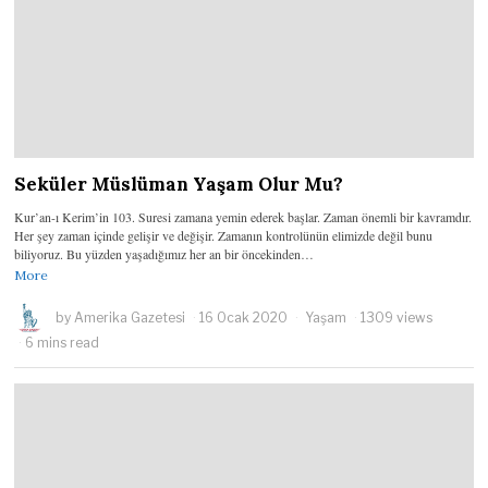
Seküler Müslüman Yaşam Olur Mu?
Kur’an-ı Kerim’in 103. Suresi zamana yemin ederek başlar. Zaman önemli bir kavramdır.
Her şey zaman içinde gelişir ve değişir. Zamanın kontrolünün elimizde değil bunu
biliyoruz. Bu yüzden yaşadığımız her an bir öncekinden…
More
by
Amerika Gazetesi
16 Ocak 2020
Yaşam
1309 views
6 mins read