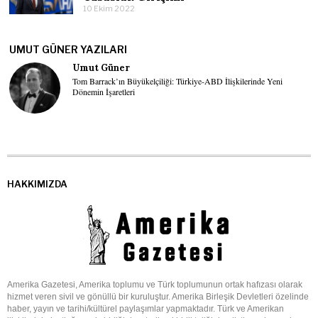
10 Ekim 2022
UMUT GÜNER YAZILARI
Umut Güner
Tom Barrack’ın Büyükelçiliği: Türkiye-ABD İlişkilerinde Yeni
Dönemin İşaretleri
HAKKIMIZDA
Amerika Gazetesi, Amerika toplumu ve Türk toplumunun ortak hafızası olarak
hizmet veren sivil ve gönüllü bir kuruluştur. Amerika Birleşik Devletleri özelinde
haber, yayın ve tarihi/kültürel paylaşımlar yapmaktadır. Türk ve Amerikan