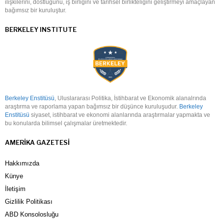
ilişkilerini, dostluğunu, iş birliğini ve tarihsel birlikteliğini geliştirmeyi amaçlayan
bağımsız bir kuruluştur.
BERKELEY INSTITUTE
Berkeley Enstitüsü
, Uluslararası Politika, İstihbarat ve Ekonomik alanalrında
araştırma ve raporlama yapan bağımsız bir düşünce kuruluşudur.
Berkeley
Enstitüsü
siyaset, istihbarat ve ekonomi alanlarında araştırmalar yapmakta ve
bu konularda bilimsel çalışmalar üretmektedir.
AMERIKA GAZETESI
Hakkımızda
Künye
İletişim
Gizlilik Politikası
ABD Konsolosluğu