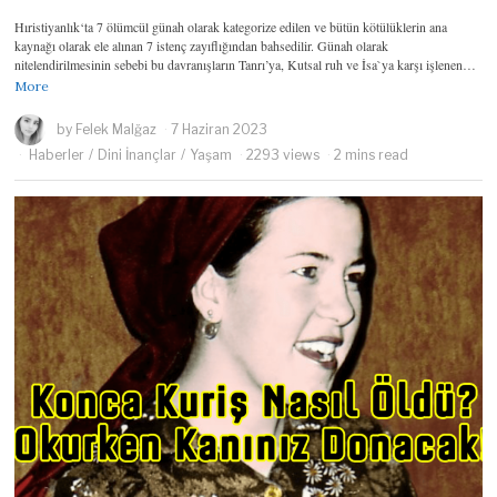
Hıristiyanlık‘ta 7 ölümcül günah olarak kategorize edilen ve bütün kötülüklerin ana
kaynağı olarak ele alınan 7 istenç zayıflığından bahsedilir. Günah olarak
nitelendirilmesinin sebebi bu davranışların Tanrı’ya, Kutsal ruh ve İsa`ya karşı işlenen…
More
by
Felek Malğaz
7 Haziran 2023
Haberler
/
Dini İnançlar
/
Yaşam
2293 views
2 mins read