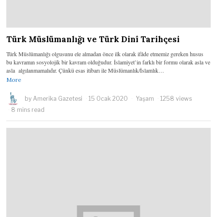
Türk Müslümanlığı ve Türk Dinî Tarihçesi
Türk Müslümanlığı olgusunu ele almadan önce ilk olarak ifâde etmemiz gereken husus
bu kavramın sosyolojik bir kavram olduğudur. İslamiyet’in farklı bir formu olarak asla ve
asla algılanmamalıdır. Çünkü esas itibarı ile Müslümanlık/İslamlık…
More
by
Amerika Gazetesi
15 Ocak 2020
Yaşam
1258 views
8 mins read