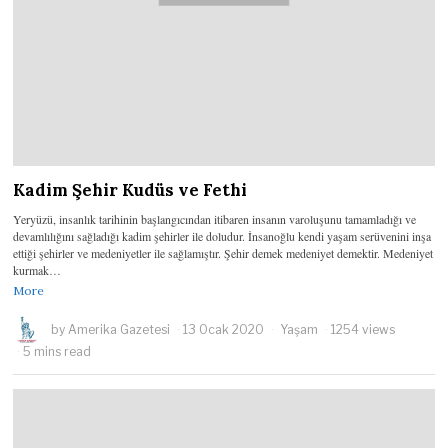
Kadim Şehir Kudüs ve Fethi
Yeryüzü, insanlık tarihinin başlangıcından itibaren insanın varoluşunu tamamladığı ve
devamlılığını sağladığı kadim şehirler ile doludur. İnsanoğlu kendi yaşam serüvenini inşa
ettiği şehirler ve medeniyetler ile sağlamıştır. Şehir demek medeniyet demektir. Medeniyet
kurmak…
More
by
Amerika Gazetesi
13 Ocak 2020
Yaşam
1254 views
5 mins read