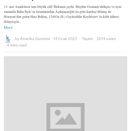
13. asır Anadolusu’nun büyük sûfî Türkmen şeyhi. Meşhûr Osmanlı târihçisi ve aynı
zamanda Baba İlyâs’ın torunlarından Âşıkpaşaoğlu’na göre kardeşi Mintaş ile
Horasan’dan gelen Hacı Bektaş, 1240’ta (II.) Gıyâseddin Keyhüsrev’in kötü idâresi
dolayısıyla…
More
by
Amerika Gazetesi
14 Ocak 2020
Yaşam
1204 views
4 mins read