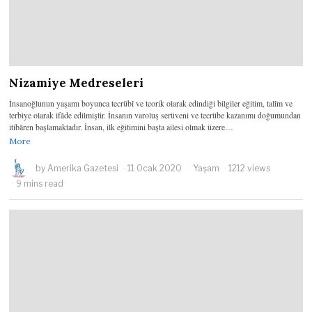
Nizamiye Medreseleri
İnsanoğlunun yaşamı boyunca tecrübî ve teorik olarak edindiği bilgiler eğitim, talîm ve
terbiye olarak ifâde edilmiştir. İnsanın varoluş serüveni ve tecrübe kazanımı doğumundan
itibâren başlamaktadır. İnsan, ilk eğitimini başta ailesi olmak üzere…
More
by
Amerika Gazetesi
11 Ocak 2020
Yaşam
1212 views
9 mins read