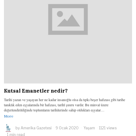
Kutsal Emanetler nedir?
Tarihi yazan ve yaşayan her ne kadar insanoğlu olsa da tıpkı beşer hafızası gibi tarihe
tanıklık eden eşyalarında bir hafızası, tarihî şuuru vardır. Bu minval üzere
değerlendirildiğinde toplumların tarihilerinde sahip oldukları eşyalar…
More
by
Amerika Gazetesi
9 Ocak 2020
Yaşam
1121 views
1 min read