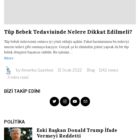
Tüp Bebek Tedavisinde Nelere Dikkat Edilmeli?
Tüp bebek tedavisinin onlarca iyi yönü olduğu açıktır. Fakat hastalarımıza bu tedaviyi
mucize tedavi gibi sunmaya karşıyız. Gerçek şu ki elimizden geleni yapsak da bir tüp
bebek döngüsü başarısız olabilir. Bu işlemin…
More
by
Amerika Gazetesi
31 Ocak 2022
Blog
1142 views
3 mins read
BIZI TAKIP EDIN!
POLITIKA
Eski Başkan Donald Trump İfade
Vermeyi Reddetti