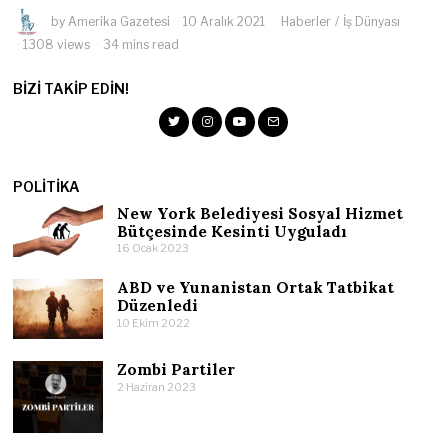
by
Amerika Gazetesi
10 Aralık 2021
Haberler
/
İş Dünyası
1308 views
34 mins read
BIZI TAKIP EDIN!
POLITIKA
New York Belediyesi Sosyal Hizmet
Bütçesinde Kesinti Uyguladı
16 Ocak 2023
ABD ve Yunanistan Ortak Tatbikat
Düzenledi
10 Ekim 2022
Zombi Partiler
2 Haziran 2023