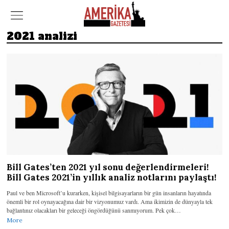
2021 analizi
Bill Gates’ten 2021 yıl sonu değerlendirmeleri!
Bill Gates 2021’in yıllık analiz notlarını paylaştı!
Paul ve ben Microsoft’u kurarken, kişisel bilgisayarların bir gün insanların hayatında
önemli bir rol oynayacağına dair bir vizyonumuz vardı. Ama ikimizin de dünyayla tek
bağlantınız olacakları bir geleceği öngördüğünü sanmıyorum. Pek çok…
More