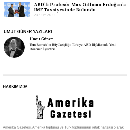
ABD’li Profesör Max Gillman Erdoğan’a
IMF Tavsiyesinde Bulundu
23 Ekim 2022
UMUT GÜNER YAZILARI
Umut Güner
Tom Barrack’ın Büyükelçiliği: Türkiye-ABD İlişkilerinde Yeni
Dönemin İşaretleri
HAKKIMIZDA
Amerika Gazetesi, Amerika toplumu ve Türk toplumunun ortak hafızası olarak