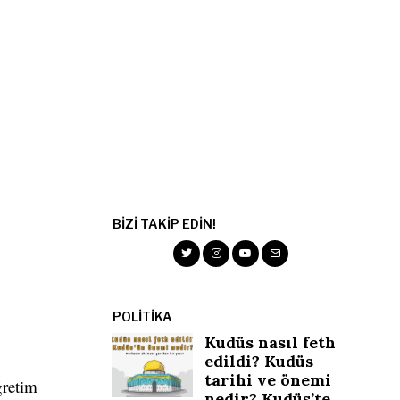
BIZI TAKIP EDIN!
POLITIKA
Kudüs nasıl feth
edildi? Kudüs
tarihi ve önemi
ğretim
nedir? Kudüs’te