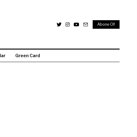
Abone Ol!
lar
Green Card