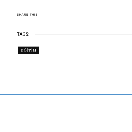
SHARE THIS
TAGS:
EĞITIM