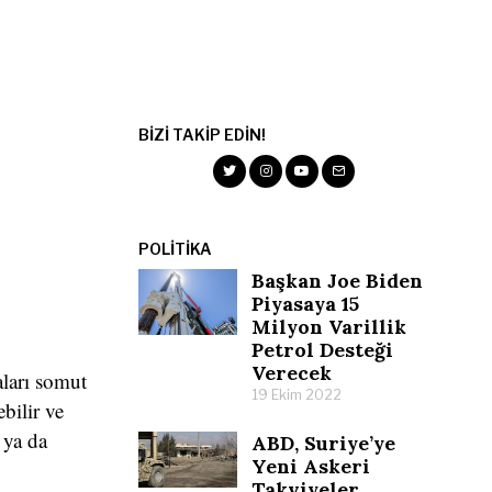
BIZI TAKIP EDIN!
POLITIKA
Başkan Joe Biden
Piyasaya 15
Milyon Varillik
Petrol Desteği
Verecek
ları somut
19 Ekim 2022
bilir ve
 ya da
ABD, Suriye’ye
Yeni Askeri
Takviyeler