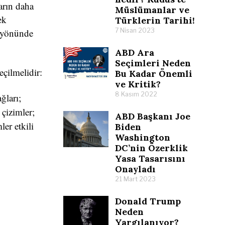
ların daha
Müslümanlar ve
ek
Türklerin Tarihi!
e yönünde
7 Nisan 2023
ABD Ara
Seçimleri Neden
eçilmelidir:
Bu Kadar Önemli
ve Kritik?
8 Kasım 2022
ğları;
 çizimler;
ABD Başkanı Joe
ler etkili
Biden
Washington
DC’nin Özerklik
Yasa Tasarısını
Onayladı
21 Mart 2023
Donald Trump
Neden
Yargılanıyor?