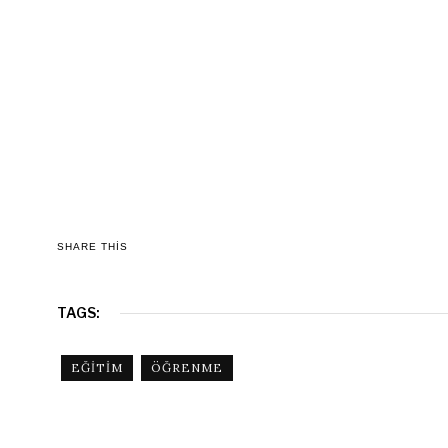
SHARE THIS
TAGS:
EĞITIM
ÖĞRENME