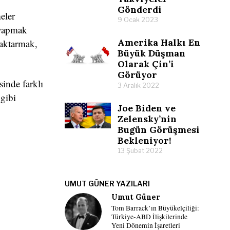
Gönderdi
eler
9 Ocak 2023
r yapmak
Amerika Halkı En
 aktarmak,
Büyük Düşman
Olarak Çin’i
Görüyor
sinde farklı
3 Aralık 2022
 gibi
Joe Biden ve
Zelensky’nin
Bugün Görüşmesi
Bekleniyor!
13 Şubat 2022
UMUT GÜNER YAZILARI
Umut Güner
Tom Barrack’ın Büyükelçiliği:
Türkiye-ABD İlişkilerinde
Yeni Dönemin İşaretleri