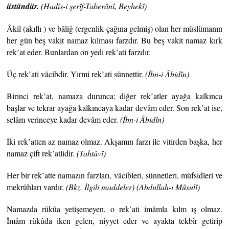
üstündür.
(Hadîs-i şerîf-Taberânî, Beyhekî)
Âkil (akıllı ) ve bâliğ (ergenlik çağına gelmiş) olan her müslümanın
her gün beş vakit namaz kılması farzdır. Bu beş vakit namaz kırk
rek’at eder. Bunlardan on yedi rek’ati farzdır.
Üç rek’ati vâcibdir. Yirmi rek’ati sünnettir.
(İbn-i Âbidîn)
Birinci rek’at, namaza durunca; diğer rek’atler ayağa kalkınca
başlar ve tekrar ayağa kalkıncaya kadar devâm eder. Son rek’at ise,
selâm verinceye kadar devâm eder.
(İbn-i
Âbidîn)
İki rek’atten az namaz olmaz. Akşamın farzı ile vitirden başka, her
namaz çift rek’atlidir.
(Tahtâvî)
Her bir rek’atte namazın farzları, vâcibleri, sünnetleri, müfsidleri ve
mekrûhları vardır.
(Bkz. İlgili maddeler) (Abdullah-ı Mûsulî)
Namazda rükûa yetişemeyen, o rek’ati imâmla kılm ış olmaz.
İmâm rükûda iken gelen, niyyet eder ve ayakta tekbîr getirip