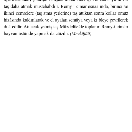
taş daha atmak müstehâbdı r. Remy-i cimâr esnâs ında, birinci ve
ikinci cemrelere (taş atma yerlerine) taş attıktan sonra kollar omuz
hizâsında kaldırılarak ve el ayaları semâya veya kı bleye çevrilerek
duâ edilir. Atılacak yetmiş taş Müzdelife’de toplanır. Remy-i cimârı
hayvan üstünde yapmak da câizdir.
(Mevkûfâtî)