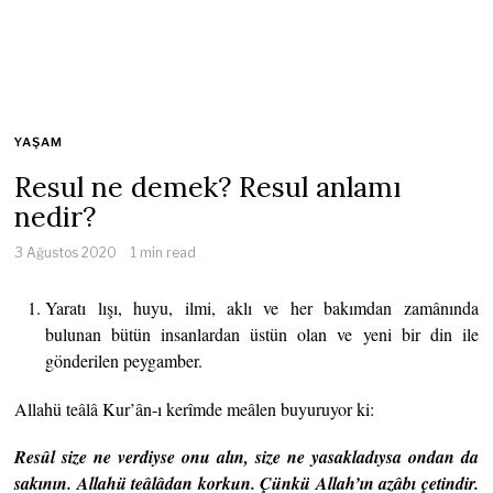
YAŞAM
Resul ne demek? Resul anlamı
nedir?
3 Ağustos 2020
1 min read
Yaratı lışı, huyu, ilmi, aklı ve her bakımdan zamânında
bulunan bütün insanlardan üstün olan ve yeni bir din ile
gönderilen peygamber.
Allahü teâlâ Kur’ân-ı kerîmde meâlen buyuruyor ki:
Resûl size ne verdiyse onu alın, size ne yasakladıysa ondan da
sakının. Allahü teâlâdan korkun. Çünkü Allah’ın azâbı çetindir.