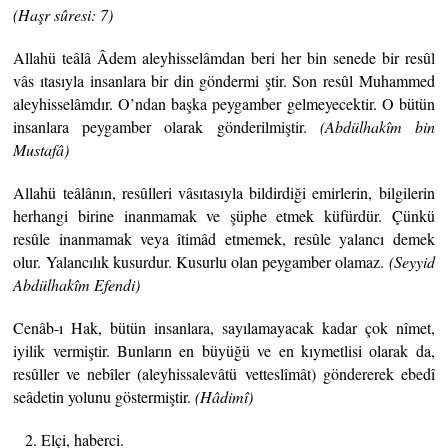
(Haşr sûresi: 7)
Allahü teâlâ Âdem aleyhisselâmdan beri her bin senede bir resûl
vâs ıtasıyla insanlara bir din göndermi ştir. Son resûl Muhammed
aleyhisselâmdır. O’ndan başka peygamber gelmeyecektir. O bütün
insanlara peygamber olarak gönderilmiştir.
(Abdülhakîm bin
Mustafâ)
Allahü teâlânın, resûlleri vâsıtasıyla bildirdiği emirlerin, bilgilerin
herhangi birine inanmamak ve şüphe etmek küfürdür. Çünkü
resûle inanmamak veya îtimâd etmemek, resûle yalancı demek
olur. Yalancılık kusurdur. Kusurlu olan peygamber olamaz.
(Seyyid
Abdülhakîm Efendi)
Cenâb-ı Hak, bütün insanlara, sayılamayacak kadar çok nîmet,
iyilik vermiştir. Bunların en büyüğü ve en kıymetlisi olarak da,
resûller ve nebîler (aleyhissalevâtü vetteslîmât) göndererek ebedî
seâdetin yolunu göstermiştir.
(Hâdimî)
Elçi, haberci.