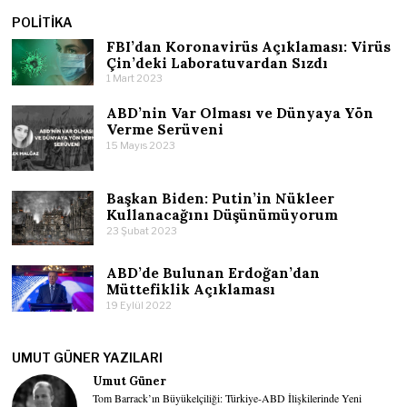
POLITIKA
FBI’dan Koronavirüs Açıklaması: Virüs
Çin’deki Laboratuvardan Sızdı
1 Mart 2023
ABD’nin Var Olması ve Dünyaya Yön
Verme Serüveni
15 Mayıs 2023
Başkan Biden: Putin’in Nükleer
Kullanacağını Düşünümüyorum
23 Şubat 2023
ABD’de Bulunan Erdoğan’dan
Müttefiklik Açıklaması
19 Eylül 2022
UMUT GÜNER YAZILARI
Umut Güner
Tom Barrack’ın Büyükelçiliği: Türkiye-ABD İlişkilerinde Yeni