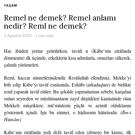
YAŞAM
Remel ne demek? Remel anlamı
nedir? Reml ne demek?
3 Ağustos 2020
1 min read
Hac ibâdeti yerine getirilirken, tavâfı n (Kâbe’nin etrâfında
dönmenin) ilk üçünde, erkeklerin kısa adımlarla, omuzları silkerek,
çalımlı yürümeleri.
Reml, haccın sünnetlerindendir. Resûlullah efendimiz, Mekke’yi
feth edip Kâbe’yi tavâf esnâsında, Eshâbı (arkadaşları) ile birlikte
reml yaparak tavâf ettiler. Bu şekilde yapmalarının sebebi; karşıdan
onları seyreden ve müslümanların zayıf düştükleri kanâatinde olan
Mekkeli müşriklere, mü’minlerin güçlü ve azimli olduklarını
göstermek içindi. İşte bu sünnet, o hâdisenin hâtırâsıdır.
(İbn-i
Hümâm)
Kâbe’nin etrâfında yedi defâ tavâf eden (dönen) bir kimse, ilk