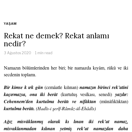
YAŞAM
Rekat ne demek? Rekat anlamı
nedir?
3 Ağustos 2020
1 min read
Namazın bölümlerinden her biri; bir namazda kıyâm, rükû ve iki
secdenin toplamı.
Bir kimse k ırk gün
(cemâatle kılınan)
namazın birinci rek’atini
kaçırmazsa, ona iki berât
(kurtuluş vesîkası, senedi)
yazılır:
Cehennem’den kurtulma berâtı ve nifâktan
(münâfıklıktan)
kurtulma berâtı.
(Hadîs-i
şerîf-Râmûz-ül-Ehâdîs)
Ağız misvâklanmış olarak kı lınan iki rek’at namaz,
misvaklanmadan kılınan yetmiş rek’at namazdan daha