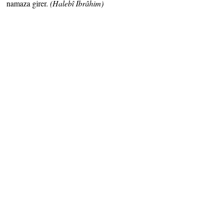
namaza girer.
(Halebî
İbrâhim)