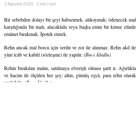
3 Ağustos 2020
1 min read
Bir sebebden dolayı bir şeyi habsetmek, alıkoymak; ödenecek mal
karşılığında bir malı, alacaklıda veya başka emin bir kimse elinde
emânet bırakmak. İpotek etmek.
Rehn ancak mal borcu için verilir ve zor ile alınmaz. Rehn akd ile
yâni îcâb ve kabûl (sözleşme) ile yapılır.
(İbn-i Âbidîn)
Rehin bırakılan malın, satılmaya elverişli olması şartt ır. Ağırlıkla
ve hacim ile ölçülen her şey; altın, gümüş eşyâ, para rehn olarak
verilebilir.
(İbn-i Âbidîn)
Rehin edilen şeyin satışı, rehn sâhibinin izni olmadan bâtıldır,
geçersizdir. Teslîmi câiz değildir.
(İmâm-ı
Gazâlî)
Rehn, borç ödeninceye kadar habs olunur. Önce borç ödenir; sonra
rehn geri verilir.
(İbn-i
Âbidîn)
Alacaklı; rehnin, borçlunun mülkünden çıkmasına sebeb olamaz,