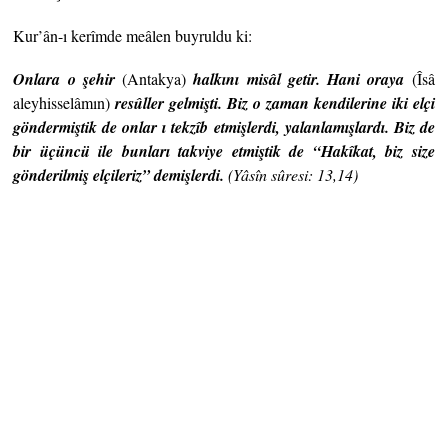
Kur’ân-ı kerîmde meâlen buyruldu ki:
Onlara o şehir
(Antakya)
halkını misâl getir. Hani oraya
(Îsâ
aleyhisselâmın)
resûller gelmişti. Biz o zaman kendilerine iki elçi
göndermiştik de onlar ı tekzîb etmişlerdi, yalanlamışlardı. Biz de
bir üçüncü ile bunları takviye etmiştik de “Hakîkat, biz size
gönderilmiş elçileriz” demişlerdi.
(Yâsîn sûresi: 13,14)