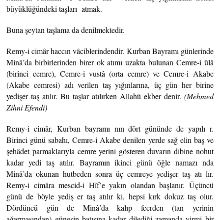
büyüklüğündeki taşları atmak.
Buna şeytan taşlama da denilmektedir.
Remy-i cimâr haccın vâciblerindendir. Kurban Bayramı günlerinde
Minâ’da birbirlerinden birer ok atımı uzakta bulunan Cemre-i ûlâ
(birinci cemre), Cemre-i vustâ (orta cemre) ve Cemre-i Akabe
(Akabe cemresi) adı verilen taş yığınlarına, üç gün her birine
yedişer taş atılır. Bu taşlar atılırken Allahü ekber denir.
(Mehmed
Zihni Efendi)
Remy-i cimâr, Kurban bayramı nın dört gününde de yapılı r.
Birinci günü sabahı, Cemre-i Akabe denilen yerde sağ elin baş ve
şehâdet parmaklarıyla cemre yerini gösteren duvarın dibine nohut
kadar yedi taş atılır. Bayramın ikinci günü öğle namazı nda
Minâ’da okunan hutbeden sonra üç cemreye yedişer taş atı lır.
Remy-i cimâra mescid-i Hîf’e yakın olandan başlanır. Üçüncü
günü de böyle yediş er taş atılır ki, hepsi kırk dokuz taş olur.
Dördüncü gün de Minâ’da kalıp fecrden (tan yerinin
ağarmasından) güneşin batışına kadar dilediği zamanda yirmi bir