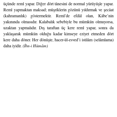
üçünde reml yapar. Diğer dört tânesini de normal yürüyüşle yapar.
Reml yapmaktan maksad; müşriklerin gözünü yıldırmak ve şecâat
(kahramanlık) göstermektir. Reml’de efdâl olan, Kâbe’nin
yakınında olmasıdır. Kalabalık sebebiyle bu mümkün olmuyorsa,
uzaktan yapmalıdır. Dış taraftan üç kere reml yapar, sonra da
yaklaşarak mümkün olduğu kadar kimseye eziyet etmeden dört
kere daha döner. Her dönüşte, hacer-ül-esved’i istilâm (selâmlama)
daha iyidir.
(İbn-i Hümâm)