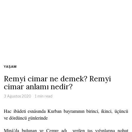
YAŞAM
Remyi cimar ne demek? Remyi
cimar anlamı nedir?
3 Ağustos 2020
1 min read
Hac ibâdeti esnâsında Kurban bayramının birinci, ikinci, üçüncü
ve dördüncü günlerinde
Minâ’da bulunan ve Cemre adı verilen taş yığınlarına nohut