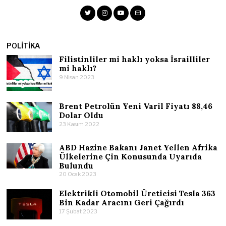
POLITIKA
Filistinliler mi haklı yoksa İsrailliler
mi haklı?
9 Nisan 2023
Brent Petrolün Yeni Varil Fiyatı 88,46
Dolar Oldu
23 Kasım 2022
ABD Hazine Bakanı Janet Yellen Afrika
Ülkelerine Çin Konusunda Uyarıda
Bulundu
20 Ocak 2023
Elektrikli Otomobil Üreticisi Tesla 363
Bin Kadar Aracını Geri Çağırdı
17 Şubat 2023