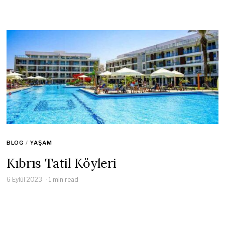
BLOG
/
YAŞAM
Kıbrıs Tatil Köyleri
6 Eylül 2023
1 min read
Tatil denilince akla gelen ilk yerlerden biri olan Kıbrıs berrak mavi
denizi tarihi zenginlikleri ve eşsiz doğal güzellikleriyle her yıl