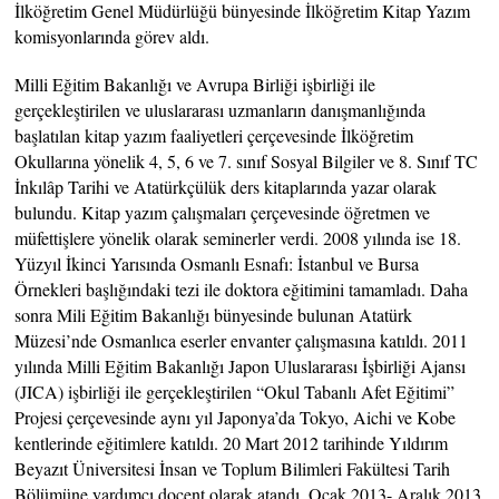
İlköğretim Genel Müdürlüğü bünyesinde İlköğretim Kitap Yazım
komisyonlarında görev aldı.
Milli Eğitim Bakanlığı ve Avrupa Birliği işbirliği ile
gerçekleştirilen ve uluslararası uzmanların danışmanlığında
başlatılan kitap yazım faaliyetleri çerçevesinde İlköğretim
Okullarına yönelik 4, 5, 6 ve 7. sınıf Sosyal Bilgiler ve 8. Sınıf TC
İnkılâp Tarihi ve Atatürkçülük ders kitaplarında yazar olarak
bulundu. Kitap yazım çalışmaları çerçevesinde öğretmen ve
müfettişlere yönelik olarak seminerler verdi. 2008 yılında ise 18.
Yüzyıl İkinci Yarısında Osmanlı Esnafı: İstanbul ve Bursa
Örnekleri başlığındaki tezi ile doktora eğitimini tamamladı. Daha
sonra Mili Eğitim Bakanlığı bünyesinde bulunan Atatürk
Müzesi’nde Osmanlıca eserler envanter çalışmasına katıldı. 2011
yılında Milli Eğitim Bakanlığı Japon Uluslararası İşbirliği Ajansı
(JICA) işbirliği ile gerçekleştirilen “Okul Tabanlı Afet Eğitimi”
Projesi çerçevesinde aynı yıl Japonya’da Tokyo, Aichi ve Kobe
kentlerinde eğitimlere katıldı. 20 Mart 2012 tarihinde Yıldırım
Beyazıt Üniversitesi İnsan ve Toplum Bilimleri Fakültesi Tarih
Bölümüne yardımcı doçent olarak atandı. Ocak 2013- Aralık 2013