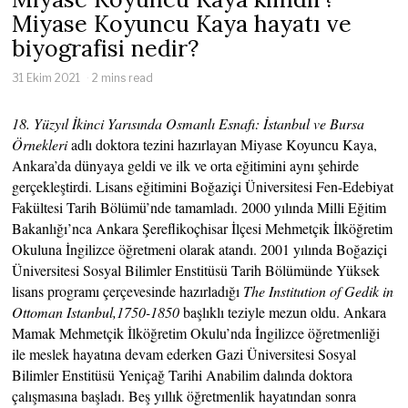
Miyase Koyuncu Kaya hayatı ve
biyografisi nedir?
31 Ekim 2021
2 mins read
18. Yüzyıl İkinci Yarısında Osmanlı Esnafı: İstanbul ve Bursa
Örnekleri
adlı doktora tezini hazırlayan Miyase Koyuncu Kaya,
Ankara’da dünyaya geldi ve ilk ve orta eğitimini aynı şehirde
gerçekleştirdi. Lisans eğitimini Boğaziçi Üniversitesi Fen-Edebiyat
Fakültesi Tarih Bölümü’nde tamamladı. 2000 yılında Milli Eğitim
Bakanlığı’nca Ankara Şereflikoçhisar İlçesi Mehmetçik İlköğretim
Okuluna İngilizce öğretmeni olarak atandı. 2001 yılında Boğaziçi
Üniversitesi Sosyal Bilimler Enstitüsü Tarih Bölümünde Yüksek
lisans programı çerçevesinde hazırladığı
The Institution of Gedik in
Ottoman Istanbul,1750-1850
başlıklı teziyle mezun oldu. Ankara
Mamak Mehmetçik İlköğretim Okulu’nda İngilizce öğretmenliği
ile meslek hayatına devam ederken Gazi Üniversitesi Sosyal
Bilimler Enstitüsü Yeniçağ Tarihi Anabilim dalında doktora
çalışmasına başladı. Beş yıllık öğretmenlik hayatından sonra