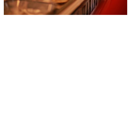
BLOG
Konya’dan Esnaf Manzaraları
İnsanlar ve Hayatlar!
31 Ekim 2021
1 min read
Günümüz Konya esnafı ile ilgili bu kitap, Raşit Aker tarafından
yazılmış ve 2008’de Konya’da yayımlanmıştır. 144 sayfa olan
kitapta bölümlendirmeye gidilmemiştir. Kitapta Konya’dan seçilmiş
esnafların biyografileri verilirken bu şahısların anılarından
aktarımlar yapılmış; özel arşivlerinden alınan fotoğraflarla konular
zenginleştirilmiştir. Kitapta yer alan esnaf grupları sırasıyla
şunlardır: Tenekeci, bıçakçı, şekerlemeci, makineci, berber,
kadayıfçı, daktilocu, çıkrıkçı, baskülcü, demirci, saraç, keçeci,