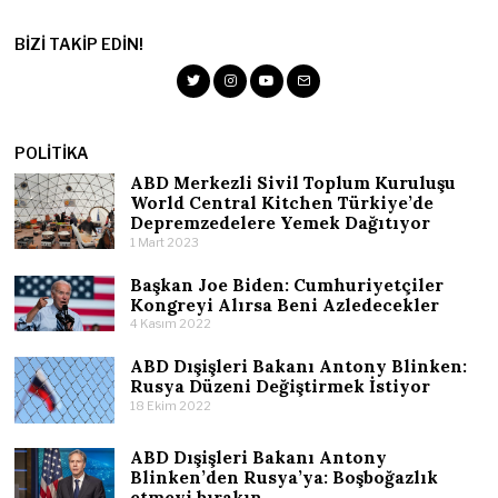
BIZI TAKIP EDIN!
POLITIKA
ABD Merkezli Sivil Toplum Kuruluşu
World Central Kitchen Türkiye’de
Depremzedelere Yemek Dağıtıyor
1 Mart 2023
Başkan Joe Biden: Cumhuriyetçiler
Kongreyi Alırsa Beni Azledecekler
4 Kasım 2022
ABD Dışişleri Bakanı Antony Blinken:
Rusya Düzeni Değiştirmek İstiyor
18 Ekim 2022
ABD Dışişleri Bakanı Antony
Blinken’den Rusya’ya: Boşboğazlık
etmeyi bırakın