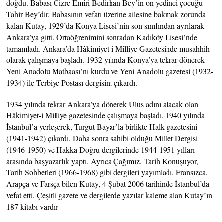
doğdu. Babası Cizre Emiri Bedirhan Bey’in on yedinci çocuğu
Tahir Bey’dir. Babasının vefatı üzerine ailesine bakmak zorunda
kalan Kutay, 1929’da Konya Lisesi’nin son sınıfından ayrılarak
Ankara’ya gitti. Ortaöğrenimini sonradan Kadıköy Lisesi’nde
tamamladı. Ankara’da Hâkimiyet-i Milliye Gazetesinde musahhih
olarak çalışmaya başladı. 1932 yılında Konya’ya tekrar dönerek
Yeni Anadolu Matbaası’nı kurdu ve Yeni Anadolu gazetesi (1932-
1934) ile Terbiye Postası dergisini çıkardı.
1934 yılında tekrar Ankara’ya dönerek Ulus adını alacak olan
Hâkimiyet-i Milliye gazetesinde çalışmaya başladı. 1940 yılında
İstanbul’a yerleşerek, Turgut Bayar’la birlikte Halk gazetesini
(1941-1942) çıkardı. Daha sonra sahibi olduğu Millet Dergisi
(1946-1950) ve Hakka Doğru dergilerinde 1944-1951 yılları
arasında başyazarlık yaptı. Ayrıca Çağımız, Tarih Konuşuyor,
Tarih Sohbetleri (1966-1968) gibi dergileri yayımladı. Fransızca,
Arapça ve Farsça bilen Kutay, 4 Şubat 2006 tarihinde İstanbul’da
vefat etti. Çeşitli gazete ve dergilerde yazılar kaleme alan Kutay’ın
187 kitabı vardır