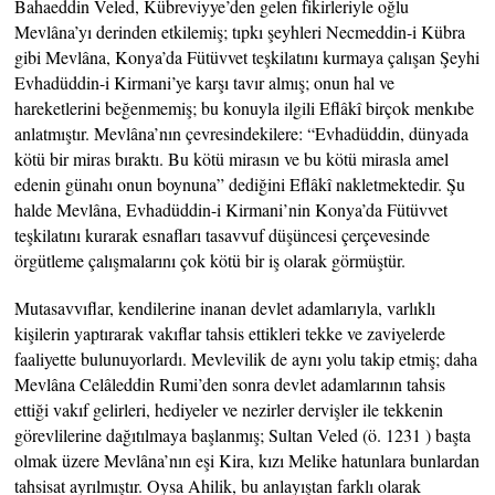
Bahaeddin Veled, Kübreviyye’den gelen fikirleriyle oğlu
Mevlâna’yı derinden etkilemiş; tıpkı şeyhleri Necmeddin-i Kübra
gibi Mevlâna, Konya’da Fütüvvet teşkilatını kurmaya çalışan Şeyhi
Evhadüddin-i Kirmani’ye karşı tavır almış; onun hal ve
hareketlerini beğenmemiş; bu konuyla ilgili Eflâkî birçok menkıbe
anlatmıştır. Mevlâna’nın çevresindekilere: “Evhadüddin, dünyada
kötü bir miras bıraktı. Bu kötü mirasın ve bu kötü mirasla amel
edenin günahı onun boynuna” dediğini Eflâkî nakletmektedir. Şu
halde Mevlâna, Evhadüddin-i Kirmani’nin Konya’da Fütüvvet
teşkilatını kurarak esnafları tasavvuf düşüncesi çerçevesinde
örgütleme çalışmalarını çok kötü bir iş olarak görmüştür.
Mutasavvıflar, kendilerine inanan devlet adamlarıyla, varlıklı
kişilerin yaptırarak vakıflar tahsis ettikleri tekke ve zaviyelerde
faaliyette bulunuyorlardı. Mevlevilik de aynı yolu takip etmiş; daha
Mevlâna Celâleddin Rumi’den sonra devlet adamlarının tahsis
ettiği vakıf gelirleri, hediyeler ve nezirler dervişler ile tekkenin
görevlilerine dağıtılmaya başlanmış; Sultan Veled (ö. 1231 ) başta
olmak üzere Mevlâna’nın eşi Kira, kızı Melike hatunlara bunlardan
tahsisat ayrılmıştır. Oysa Ahilik, bu anlayıştan farklı olarak