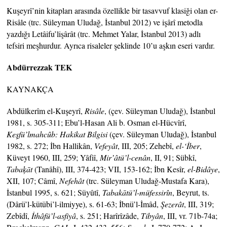
Kuşeyrî’nin kitapları arasında özellikle bir tasavvuf klasiği olan er-
Risâle (trc. Süleyman Uludağ, İstanbul 2012) ve işârî metodla
yazdığı Letâifu’lişârât (trc. Mehmet Yalar, İstanbul 2013) adlı
tefsiri meşhurdur. Ayrıca risaleler şeklinde 10’u aşkın eseri vardır.
Abdürrezzak TEK
KAYNAKÇA
Abdülkerîm el-Kuşeyrî,
Risâle
, (çev. Süleyman Uludağ), İstanbul
1981, s. 305-311; Ebu’l-Hasan Ali b. Osman el-Hücvîrî,
Keşfü’lmahcûb: Hakikat Bilgisi
(çev. Süleyman Uludağ), İstanbul
1982, s. 272; İbn Hallikân,
Vefeyât
, III, 205; Zehebî,
el-‘İber
,
Küveyt 1960, III, 259; Yâfiî,
Mir’âtü’l-cenân
, II, 91; Sübkî,
Tabaķāt
(Tanâhî), III, 374-423; VII, 153-162; İbn Kesîr,
el-Bidâye
,
XII, 107; Câmî,
Nefehât
(trc. Süleyman Uludağ-Mustafa Kara),
İstanbul 1995, s. 621; Süyûtî,
Tabakātü’l-müfessirîn
, Beyrut, ts.
(Dârü’l-kütübi’l-ilmiyye), s. 61-63; İbnü’l-İmâd,
Şezerât
, III, 319;
Zebîdî,
İthâfü’l-asfiyâ
, s. 251; Harîrîzâde,
Tibyân
, III, vr. 71b-74a;