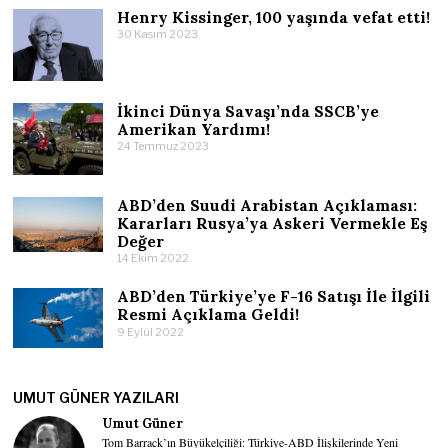
Henry Kissinger, 100 yaşında vefat etti!
30 Kasım 2023
İkinci Dünya Savaşı’nda SSCB’ye
Amerikan Yardımı!
24 Temmuz 2023
ABD’den Suudi Arabistan Açıklaması:
Kararları Rusya’ya Askeri Vermekle Eş
Değer
14 Ekim 2022
ABD’den Türkiye’ye F-16 Satışı İle İlgili
Resmi Açıklama Geldi!
9 Eylül 2022
UMUT GÜNER YAZILARI
Umut Güner
Tom Barrack’ın Büyükelçiliği: Türkiye-ABD İlişkilerinde Yeni