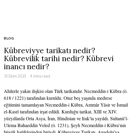
BLOG
Kübreviyye tarikatı nedir?
Kübrevilik tarihi nedir? Kübrevi
inancı nedir?
31 Ekim 2021
4 mins read
Ahilerle yakın ilişkisi olan Türk tarikatıdır. Necmeddin-i Kübra (ö.
618 / 1221) tarafından kuruldu. Otuz beş yaşında medrese
eğitimini tamamlayan Necmeddin-i Kübra, Ammâr Yâsir ve İsmail
el-Kasrî tarafından irşat edildi. Kurduğu tarikat, XIII ve XIV.
yüzyıllarda Orta Asya, İran, Hindistan ve Irak’ta yayıldı. Sultanü’l-
Ulema Bahaeddin Veled (ö. 1231), Şeyh Necmeddin-i Kübra’nın
büyük halifelerinden biriydi. Kübreviyye Tarikatı, Anadolu’ya