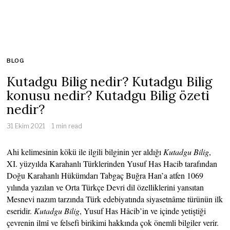
BLOG
Kutadgu Bilig nedir? Kutadgu Bilig
konusu nedir? Kutadgu Bilig özeti
nedir?
31 Ekim 2021
1 min read
Ahi kelimesinin kökü ile ilgili bilginin yer aldığı
Kutadgu Bilig
,
XI. yüzyılda Karahanlı Türklerinden Yusuf Has Hacib tarafından
Doğu Karahanlı Hükümdarı Tabgaç Buğra Han’a atfen 1069
yılında yazılan ve Orta Türkçe Devri dil özelliklerini yansıtan
Mesnevi nazım tarzında Türk edebiyatında siyasetnâme türünün ilk
eseridir.
Kutadgu Bilig
, Yusuf Has Hâcib’in ve içinde yetiştiği
çevrenin ilmî ve felsefi birikimi hakkında çok önemli bilgiler verir.