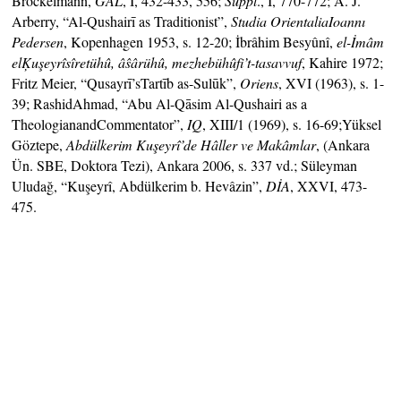
Brockelmann,
GAL
, I, 432-433, 556;
Suppl
., I, 770-772; A. J.
Arberry, “Al-Qushairī as Traditionist”,
Studia OrientaliaIoannı
Pedersen
, Kopenhagen 1953, s. 12-20; İbrâhim Besyûnî,
el-İmâm
elĶuşeyrîsîretühû, âŝârühû, mezhebühûfi’t-tasavvuf
, Kahire 1972;
Fritz Meier, “Qusayrī’sTartīb as-Sulūk”,
Oriens
, XVI (1963), s. 1-
39; RashidAhmad, “Abu Al-Qāsim Al-Qushairi as a
TheologianandCommentator”,
IQ
, XIII/1 (1969), s. 16-69;Yüksel
Göztepe,
Abdülkerim Kuşeyrî’de Hâller ve Makâmlar
, (Ankara
Ün. SBE, Doktora Tezi), Ankara 2006, s. 337 vd.; Süleyman
Uludağ, “Kuşeyrî, Abdülkerim b. Hevâzin”,
DİA
, XXVI, 473-
475.