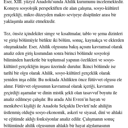
Eser, XIII. yüzyıl Anadolu’sunda Ahilik kurumunu incelemektedir.
Konuyu sosyolojik perspektiften ele alan çalışma, sosyo-kültürel
gerçekliği, mikro düzeyden makro seviyeye disiplinler arası bir
yaklaşımla analiz etmektedir.
Tez, önsöz içindekiler simge ve kısaltmalar, tablo ve şema dizinleri
ve girişi bölümüyle birlikte iki bölüm, sonuç, kaynakça ve eklerden
oluşmaktadır. Eser, Ahilik olgusuna bakış açısını kavramsal olarak
analiz eden giriş kısmından sonra birinci bölümde sosyoloji
biliminden hareketle bir toplumsal yapının özelikleri ve sosyo-
kültürel gerçekliğin inşası üzerinde durulur. İkinci bölümde ise
tarihî bir olgu olarak Ahilik, sosyo-kültürel gerçeklik olarak
yeniden inşa edilir. Bu noktada Ahilikten önce fütüvvet olgusu ele
alınır. Fütüvvet olgusunun kavramsal olarak içeriği, kavramın
geçirdiği aşamalar ve dinin mistik şekli olan tasavvuf boyutu ile
analiz edilmeye çalışılır. Bu arada Ahi Evren’in hayatı ve
menkıbevi kişiliği ile Anadolu Selçuklu Devleti’nde ahiliğin
üstlenmiş olduğu sosyo-ekonomik, askerî ve siyasal, dinî ve ahlaki
ve eğitimde aldığı fonksiyonlar analiz edilir. Çalışmanın sonuç
bölümünde ahilik olgusunun ahlaklı bir hayat algılamasının