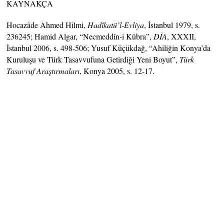
KAYNAKÇA
Hocazâde Ahmed Hilmi,
Hadîkatü’l-Evliya
, İstanbul 1979, s.
236245; Hamid Algar, “Necmeddîn-i Kübra”,
DİA
, XXXII,
İstanbul 2006, s. 498-506; Yusuf Küçükdağ, “Ahiliğin Konya’da
Kuruluşu ve Türk Tasavvufuna Getirdiği Yeni Boyut”,
Türk
Tasavvuf Araştırmaları
, Konya 2005, s. 12-17.