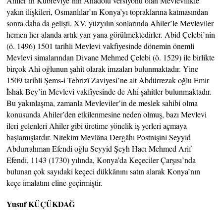
Ahiler’in Kübreviye’nin Anadolu versiyonu olan Mevlevilikle
yakın ilişkileri, Osmanlılar’ın Konya’yı topraklarına katmasından
sonra daha da gelişti. XV. yüzyılın sonlarında Ahiler’le Mevleviler
hemen her alanda artık yan yana görülmektedirler. Abid Çelebi’nin
(ö. 1496) 1501 tarihli Mevlevi vakfiyesinde dönemin önemli
Mevlevi simalarından Divane Mehmed Çelebi (ö. 1529) ile birlikte
birçok Ahi oğlunun şahit olarak imzaları bulunmaktadır. Yine
1509 tarihli Şems-i Tebrizî Zaviyesi’ne ait Abdürrezak oğlu Emir
İshak Bey’in Mevlevi vakfiyesinde de Ahi şahitler bulunmaktadır.
Bu yakınlaşma, zamanla Mevleviler’in de meslek sahibi olma
konusunda Ahiler’den etkilenmesine neden olmuş, bazı Mevlevi
ileri gelenleri Ahiler gibi üretime yönelik iş yerleri açmaya
başlamışlardır. Nitekim Mevlâna Dergâhı Postnişini Seyyid
Abdurrahman Efendi oğlu Seyyid Şeyh Hacı Mehmed Arif
Efendi, 1143 (1730) yılında, Konya’da Keçeciler Çarşısı’nda
bulunan çok sayıdaki keçeci dükkânını satın alarak Konya’nın
keçe imalatını eline geçirmiştir.
Yusuf KÜÇÜKDAĞ