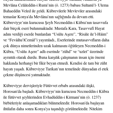
Mevlâna Celâleddin-i Rumi’nin (ö. 1273) babası Sultanü’l- Ulema
Bahaeddin Veled ile geldi. Kübrevilerle Mevleviler arasındaki
temaslar Konya’da Mevlâna’nın sağlığında da devam etti.
Kübreviyye’nin kurucusu Şeyh Necmeddin-i Kübra’nın tasavvufa
dair birçok eseri bulunmaktadır. Mustafa Kara, Tasavvufî Hayat
adını verdiği eserde bunlardan “Usûlu Aşere”, “Risâle ile’l-Hâim”
ve “Fevâihu’lCemâl”i yayımladı., Eserlerinde mutasavvıfların daha
çok dünya nimetlerinden uzak kalmasını öğütleyen Necmeddin-i
Kübra, “Usûlu Aşere” adlı eserinde “zühd” ve “uzlet” üzerinde
ayrıntılı olarak durdu. Buna karşılık çalışmanın insan için önemi
hakkında herhangi bir fikir beyan etmedi. Kendisi de tam bir züht
hayatı yaşadı. Kübreviyye Tarikatı’nın temelinde dünyadan el etek
çekme düşüncesi yatmaktadır.
Kübreviyye dervişleriyle Fütüvvet erbabı arasındaki ilişki,
Horosan’da başladı. Kübreviyye’nin kurucusu Necmeddin-i Kübra
ile fütüvvet şeyhlerinden Evhadüddin-i Kirmani’nin (ö. 1237)
birbirleriyle anlaşamadıkları bilinmektedir. Horosan’da başlayan
ihtilafın daha sonra Konya’ya taşındığı görülmektedir. Nitekim