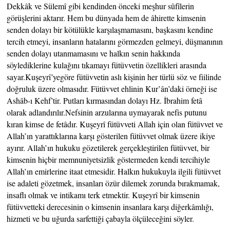
Dekkâk ve Sülemî gibi kendinden önceki meşhur sûfîlerin
görüşlerini aktarır. Hem bu dünyada hem de âhirette kimsenin
senden dolayı bir kötülükle karşılaşmamasını, başkasını kendine
tercih etmeyi, insanların hatalarını görmezden gelmeyi, düşmanının
senden dolayı utanmamasını ve halkın senin hakkında
söylediklerine kulağını tıkamayı fütüvvetin özellikleri arasında
sayar.Kuşeyrî’yegöre fütüvvetin aslı kişinin her türlü söz ve fiilinde
doğruluk üzere olmasıdır. Fütüvvet ehlinin Kur’ân’daki örneği ise
Ashâb-ı Kehf’tir. Putları kırmasından dolayı Hz. İbrahim fetâ
olarak adlandırılır.Nefsinin arzularına uymayarak nefis putunu
kıran kimse de fetâdır. Kuşeyrî fütüvveti Allah için olan fütüvvet ve
Allah’ın yarattıklarına karşı gösterilen fütüvvet olmak üzere ikiye
ayırır. Allah’ın hukuku gözetilerek gerçekleştirilen fütüvvet, bir
kimsenin hiçbir memnuniyetsizlik göstermeden kendi tercihiyle
Allah’ın emirlerine itaat etmesidir. Halkın hukukuyla ilgili fütüvvet
ise adaleti gözetmek, insanları özür dilemek zorunda bırakmamak,
insaflı olmak ve intikamı terk etmektir. Kuşeyrî bir kimsenin
fütüvvetteki derecesinin o kimsenin insanlara karşı diğerkâmlığı,
hizmeti ve bu uğurda sarfettiği çabayla ölçüleceğini söyler.