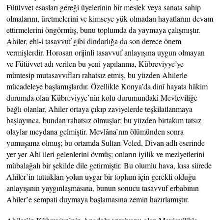
Fütüvvet esasları gereği üyelerinin bir meslek veya sanata sahip
olmalarını, üretmelerini ve kimseye yük olmadan hayatlarını devam
ettirmelerini öngörmüş, bunu toplumda da yaymaya çalışmıştır.
Ahiler, ehl-i tasavvuf gibi dindarlığa da son derece önem
vermişlerdir. Horosan orijinli tasavvuf anlayışına uygun olmayan
ve Fütüvvet adı verilen bu yeni yapılanma, Kübreviyye’ye
müntesip mutasavvıfları rahatsız etmiş, bu yüzden Ahilerle
mücadeleye başlamışlardır. Özellikle Konya’da dinî hayata hâkim
durumda olan Kübreviyye’nin kolu durumundaki Mevleviliğe
bağlı olanlar, Ahiler ortaya çıkıp zaviyelerde teşkilatlanmaya
başlayınca, bundan rahatsız olmuşlar; bu yüzden birtakım tatsız
olaylar meydana gelmiştir. Mevlâna’nın ölümünden sonra
yumuşama olmuş; bu ortamda Sultan Veled, Divan adlı eserinde
yer yer Ahi ileri gelenlerini övmüş; onların iyilik ve meziyetlerini
mübalağalı bir şekilde dile getirmiştir. Bu olumlu hava, kısa sürede
Ahiler’in tuttukları yolun uygar bir toplum için gerekli olduğu
anlayışının yaygınlaşmasına, bunun sonucu tasavvuf erbabının
Ahiler’e sempati duymaya başlamasına zemin hazırlamıştır.