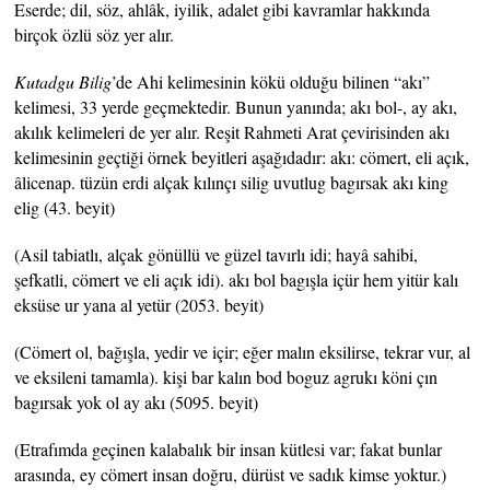
Eserde; dil, söz, ahlâk, iyilik, adalet gibi kavramlar hakkında
birçok özlü söz yer alır.
Kutadgu Bilig
’de Ahi kelimesinin kökü olduğu bilinen “akı”
kelimesi, 33 yerde geçmektedir. Bunun yanında; akı bol-, ay akı,
akılık kelimeleri de yer alır. Reşit Rahmeti Arat çevirisinden akı
kelimesinin geçtiği örnek beyitleri aşağıdadır: akı: cömert, eli açık,
âlicenap. tüzün erdi alçak kılınçı silig uvutlug bagırsak akı king
elig (43. beyit)
(Asil tabiatlı, alçak gönüllü ve güzel tavırlı idi; hayâ sahibi,
şefkatli, cömert ve eli açık idi). akı bol bagışla içür hem yitür kalı
eksüse ur yana al yetür (2053. beyit)
(Cömert ol, bağışla, yedir ve içir; eğer malın eksilirse, tekrar vur, al
ve eksileni tamamla). kişi bar kalın bod boguz agrukı köni çın
bagırsak yok ol ay akı (5095. beyit)
(Etrafımda geçinen kalabalık bir insan kütlesi var; fakat bunlar
arasında, ey cömert insan doğru, dürüst ve sadık kimse yoktur.)