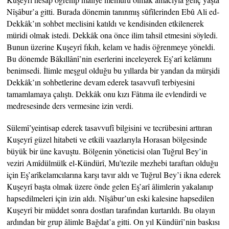
Nîşâbur’a gitti. Burada dönemin tanınmış sûfîlerinden Ebû Ali ed-
Dekkâk’ın sohbet meclisini katıldı ve kendisinden etkilenerek
müridi olmak istedi. Dekkâk ona önce ilim tahsil etmesini söyledi.
Bunun üzerine Kuşeyrî fıkıh, kelam ve hadis öğrenmeye yöneldi.
Bu dönemde Bâkıllânî’nin eserlerini inceleyerek Eş’arî kelâmını
benimsedi. İlimle meşgul olduğu bu yıllarda bir yandan da mürşidi
Dekkâk’ın sohbetlerine devam ederek tasavvufî terbiyesini
tamamlamaya çalıştı. Dekkâk onu kızı Fâtıma ile evlendirdi ve
medresesinde ders vermesine izin verdi.
Sülemî’yeintisap ederek tasavvufî bilgisini ve tecrübesini arttıran
Kuşeyrî güzel hitabeti ve etkili vaazlarıyla Horasan bölgesinde
büyük bir üne kavuştu. Bölgenin yöneticisi olan Tuğrul Bey’in
veziri Amîdülmülk el-Kündürî, Mu’tezile mezhebi taraftarı olduğu
için Eş’arîkelamcılarına karşı tavır aldı ve Tuğrul Bey’i ikna ederek
Kuşeyrî başta olmak üzere önde gelen Eş’arî âlimlerin yakalanıp
hapsedilmeleri için izin aldı. Nîşâbur’un eski kalesine hapsedilen
Kuşeyrî bir müddet sonra dostları tarafından kurtarıldı. Bu olayın
ardından bir grup âlimle Bağdat’a gitti. On yıl Kündürî’nin baskısı