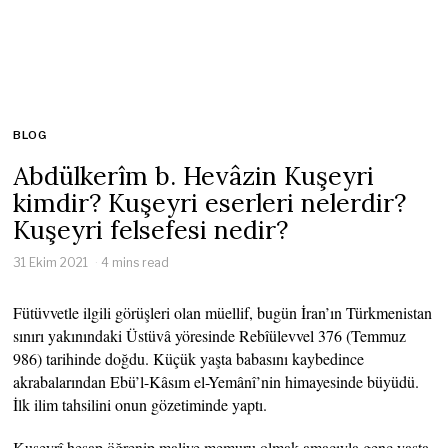
BLOG
Abdülkerîm b. Hevâzin Kuşeyri
kimdir? Kuşeyri eserleri nelerdir?
Kuşeyri felsefesi nedir?
31 Ekim 2021
4 mins read
Fütüvvetle ilgili görüşleri olan müellif, bugün İran’ın Türkmenistan
sınırı yakınındaki Üstüvâ yöresinde Rebîülevvel 376 (Temmuz
986) tarihinde doğdu. Küçük yaşta babasını kaybedince
akrabalarından Ebü’l-Kâsım el-Yemânî’nin himayesinde büyüdü.
İlk ilim tahsilini onun gözetiminde yaptı.
Kuşeyrî hesap öğrenip maliye memuru olmak amacıyla genç yaşta