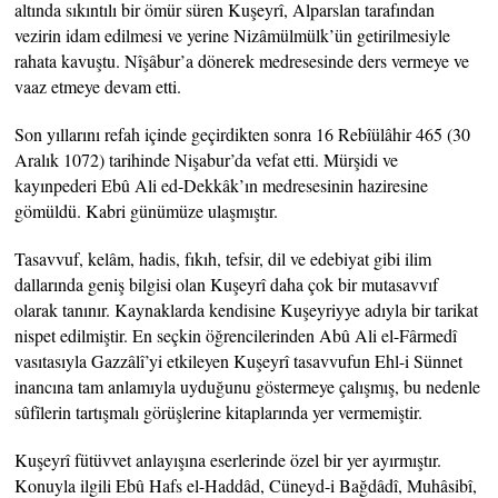
altında sıkıntılı bir ömür süren Kuşeyrî, Alparslan tarafından
vezirin idam edilmesi ve yerine Nizâmülmülk’ün getirilmesiyle
rahata kavuştu. Nîşâbur’a dönerek medresesinde ders vermeye ve
vaaz etmeye devam etti.
Son yıllarını refah içinde geçirdikten sonra 16 Rebîülâhir 465 (30
Aralık 1072) tarihinde Nişabur’da vefat etti. Mürşidi ve
kayınpederi Ebû Ali ed-Dekkâk’ın medresesinin haziresine
gömüldü. Kabri günümüze ulaşmıştır.
Tasavvuf, kelâm, hadis, fıkıh, tefsir, dil ve edebiyat gibi ilim
dallarında geniş bilgisi olan Kuşeyrî daha çok bir mutasavvıf
olarak tanınır. Kaynaklarda kendisine Kuşeyriyye adıyla bir tarikat
nispet edilmiştir. En seçkin öğrencilerinden Abû Ali el-Fârmedî
vasıtasıyla Gazzâlî’yi etkileyen Kuşeyrî tasavvufun Ehl-i Sünnet
inancına tam anlamıyla uyduğunu göstermeye çalışmış, bu nedenle
sûfîlerin tartışmalı görüşlerine kitaplarında yer vermemiştir.
Kuşeyrî fütüvvet anlayışına eserlerinde özel bir yer ayırmıştır.
Konuyla ilgili Ebû Hafs el-Haddâd, Cüneyd-i Bağdâdî, Muhâsibî,