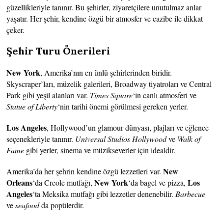
güzellikleriyle tanınır. Bu şehirler, ziyaretçilere unutulmaz anlar
yaşatır. Her şehir, kendine özgü bir atmosfer ve cazibe ile dikkat
çeker.
Şehir Turu Önerileri
New York
, Amerika’nın en ünlü şehirlerinden biridir.
Skyscraper’ları, müzelik galerileri, Broadway tiyatroları ve Central
Park gibi yeşil alanları var.
Times Square
‘in canlı atmosferi ve
Statue of Liberty
‘nin tarihi önemi görülmesi gereken yerler.
Los Angeles
, Hollywood’un glamour dünyası, plajları ve eğlence
seçenekleriyle tanınır.
Universal Studios Hollywood
ve
Walk of
Fame
gibi yerler, sinema ve müzikseverler için idealdir.
New
Amerika’da her şehrin kendine özgü lezzetleri var.
Orleans
New York
Los
‘da Creole mutfağı,
‘da bagel ve pizza,
Angeles
‘ta Meksika mutfağı gibi lezzetler denenebilir.
Barbecue
ve
seafood
da popülerdir.