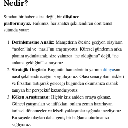
Nedir?
düşünce
Sıradan bir haber sitesi değil, bir
platformuyuz.
Farkımız, her analizi şekillendiren dört temel
sütunda yatar:
Derinlemesine Analiz:
Manşetlerin ötesine geçiyor, olayların
“neden”ini ve “nasıl”ını araştırıyoruz. Küresel gündemin arka
planını aydınlatarak, size yalnızca “ne olduğunu” değil, “ne
anlama geldiğini” sunuyoruz.
Stratejik Öngörü:
Bugünün hamlelerinin yarının
dünya
sını
nasıl şekillendireceğini sorguluyoruz. Olası senaryoları, riskleri
ve fırsatları tartışarak geleceği bugünden okumanıza olanak
tanıyan bir perspektif kazandırıyoruz.
Köken Araştırması:
Hiçbir kriz aniden ortaya çıkmaz.
Güncel çatışmaları ve ittifakları, onlara zemin hazırlayan
tarihsel dönemeçler ve felsefi yaklaşımlar ışığında inceliyoruz.
Bu sayede olayları daha geniş bir bağlama oturtmanızı
sağlıyoruz.