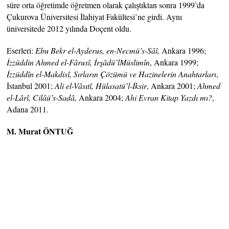
süre orta öğretimde öğretmen olarak çalıştıktan sonra 1999’da
Çukurova Üniversitesi İlahiyat Fakültesi’ne girdi. Aynı
üniversitede 2012 yılında Doçent oldu.
Eserleri:
Ebu Bekr el-Ayderus, en-Necmü’s-Sâî,
Ankara 1996;
İzzüddin Ahmed el-Fârusî, İrşâdü’lMüslimîn
, Ankara 1999;
İzzüddîn el-Makdisî, Sırların Çözümü ve Hazinelerin Anahtarları
,
İstanbul 2001;
Ali el-Vâsıtî, Hülasatü’l-İksir
, Ankara 2001;
Ahmed
el-Lârî, Cilâü’s-Sadâ,
Ankara 2004;
Ahi Evran Kitap Yazdı mı?
,
Adana 2011.
M. Murat ÖNTUĞ