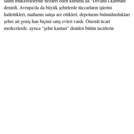
satım mukavelelerine nezaret eden kuruma da “Divanü’l-kabbânî”
denirdi. Avrupa’da da büyük şehirlerde tüccarların işlerini
hallettikleri, mallarını satışa arz ettikleri, depolarını bulundurdukları
şehre ait geniş han biçimi satış evleri vardı. Önemli ticarî
merkezlerde, ayrıca “şehir kantarı” denilen bütün tacirlerin
faydalanabileceği kantarlar mevcuttu. Deniz ticareti ile meşgul olan
tacirler ise büyük depolar inşa ettirmişlerdi.
Osmanlı ticarî ve ekonomik hayatında kapan kelimesi, Osmanlı
Devleti’nde ticarî hammadde ve malların tartıldığı, fiyatlarının
oluştuğu ve toptan alım satımının yapıldığı yerlerdir. Kapanlar, bu
anlamda ekonominin iaşe ve vergisel anlamda önemli
kurumlarından biridir. Kapanlar, devletin ekonomik hayata
müdahalesini yansıtan uygulama ve kurumlardandır. Özellikle bir
“dev kent-metropol” veya “mide kent” görünümünde hep
dışarıdan mal alan bir kent olan İstanbul’un iaşesinin temininde
kapanlar, büyük rol oynamaktaydı. Kapanlara her türlü erzak ve
zahire getiren tüccarlara, “kapan hacıları veya tüccarları” denilirdi.
Kadı’nın görevlendirdiği ve kapana gelen malların kontrolü,
tartılması ve dağıtılmasına nezaret eden görevlilere, “kapan