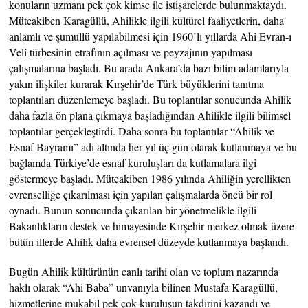
konuların uzmanı pek çok kimse ile istişarelerde bulunmaktaydı.
Müteakiben Karagüllü, Ahilikle ilgili kültürel faaliyetlerin, daha
anlamlı ve şumullü yapılabilmesi için 1960’lı yıllarda Ahi Evran-ı
Velî türbesinin etrafının açılması ve peyzajının yapılması
çalışmalarına başladı. Bu arada Ankara’da bazı bilim adamlarıyla
yakın ilişkiler kurarak Kırşehir’de Türk büyüklerini tanıtma
toplantıları düzenlemeye başladı. Bu toplantılar sonucunda Ahilik
daha fazla ön plana çıkmaya başladığından Ahilikle ilgili bilimsel
toplantılar gerçekleştirdi. Daha sonra bu toplantılar “Ahilik ve
Esnaf Bayramı” adı altında her yıl üç gün olarak kutlanmaya ve bu
bağlamda Türkiye’de esnaf kuruluşları da kutlamalara ilgi
göstermeye başladı. Müteakiben 1986 yılında Ahiliğin yerellikten
evrenselliğe çıkarılması için yapılan çalışmalarda öncü bir rol
oynadı. Bunun sonucunda çıkarılan bir yönetmelikle ilgili
Bakanlıkların destek ve himayesinde Kırşehir merkez olmak üzere
bütün illerde Ahilik daha evrensel düzeyde kutlanmaya başlandı.
Bugün Ahilik kültürünün canlı tarihi olan ve toplum nazarında
haklı olarak “Ahi Baba” unvanıyla bilinen Mustafa Karagüllü,
hizmetlerine mukabil pek çok kuruluşun takdirini kazandı ve