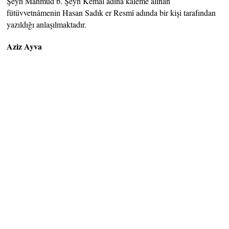
Şeyh Mahmud b. Şeyh Kemal adına kaleme alınan
fütüvvetnâmenin Hasan Sadık er Resmî adında bir kişi tarafından
yazıldığı anlaşılmaktadır.
Aziz Ayva