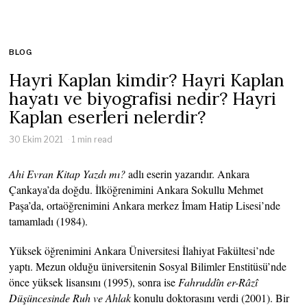
BLOG
Hayri Kaplan kimdir? Hayri Kaplan
hayatı ve biyografisi nedir? Hayri
Kaplan eserleri nelerdir?
30 Ekim 2021
1 min read
Ahi Evran Kitap Yazdı mı?
adlı eserin yazarıdır. Ankara
Çankaya’da doğdu. İlköğrenimini Ankara Sokullu Mehmet
Paşa’da, ortaöğrenimini Ankara merkez İmam Hatip Lisesi’nde
tamamladı (1984).
Yüksek öğrenimini Ankara Üniversitesi İlahiyat Fakültesi’nde
yaptı. Mezun olduğu üniversitenin Sosyal Bilimler Enstitüsü’nde
önce yüksek lisansını (1995), sonra ise
Fahruddîn er-Râzî
Düşüncesinde Ruh ve Ahlak
konulu doktorasını verdi (2001). Bir