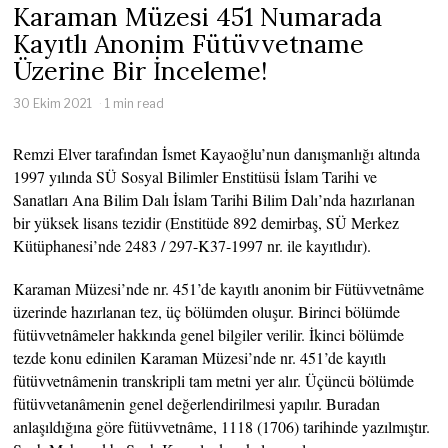
Karaman Müzesi 451 Numarada
Kayıtlı Anonim Fütüvvetname
Üzerine Bir İnceleme!
30 Ekim 2021
1 min read
Remzi Elver tarafından İsmet Kayaoğlu’nun danışmanlığı altında
1997 yılında SÜ Sosyal Bilimler Enstitüsü İslam Tarihi ve
Sanatları Ana Bilim Dalı İslam Tarihi Bilim Dalı’nda hazırlanan
bir yüksek lisans tezidir (Enstitüde 892 demirbaş, SÜ Merkez
Kütüphanesi’nde 2483 / 297-K37-1997 nr. ile kayıtlıdır).
Karaman Müzesi’nde nr. 451’de kayıtlı anonim bir Fütüvvetnâme
üzerinde hazırlanan tez, üç bölümden oluşur. Birinci bölümde
fütüvvetnâmeler hakkında genel bilgiler verilir. İkinci bölümde
tezde konu edinilen Karaman Müzesi’nde nr. 451’de kayıtlı
fütüvvetnâmenin transkripli tam metni yer alır. Üçüncü bölümde
fütüvvetanâmenin genel değerlendirilmesi yapılır. Buradan
anlaşıldığına göre fütüvvetnâme, 1118 (1706) tarihinde yazılmıştır.