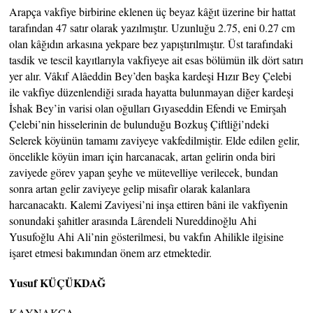
Arapça vakfiye birbirine eklenen üç beyaz kâğıt üzerine bir hattat
tarafından 47 satır olarak yazılmıştır. Uzunluğu 2.75, eni 0.27 cm
olan kâğıdın arkasına yekpare bez yapıştırılmıştır. Üst tarafındaki
tasdik ve tescil kayıtlarıyla vakfiyeye ait esas bölümün ilk dört satırı
yer alır. Vâkıf Alâeddin Bey’den başka kardeşi Hızır Bey Çelebi
ile vakfiye düzenlendiği sırada hayatta bulunmayan diğer kardeşi
İshak Bey’in varisi olan oğulları Gıyaseddin Efendi ve Emirşah
Çelebi’nin hisselerinin de bulunduğu Bozkuş Çiftliği’ndeki
Selerek köyünün tamamı zaviyeye vakfedilmiştir. Elde edilen gelir,
öncelikle köyün imarı için harcanacak, artan gelirin onda biri
zaviyede görev yapan şeyhe ve mütevelliye verilecek, bundan
sonra artan gelir zaviyeye gelip misafir olarak kalanlara
harcanacaktı. Kalemi Zaviyesi’ni inşa ettiren bâni ile vakfiyenin
sonundaki şahitler arasında Lârendeli Nureddinoğlu Ahi
Yusufoğlu Ahi Ali’nin gösterilmesi, bu vakfın Ahilikle ilgisine
işaret etmesi bakımından önem arz etmektedir.
Yusuf KÜÇÜKDAĞ
KAYNAKÇA