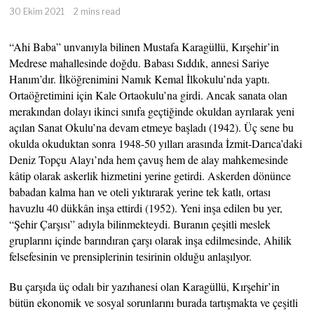
30 Ekim 2021
2 mins read
“Ahi Baba” unvanıyla bilinen Mustafa Karagüllü, Kırşehir’in
Medrese mahallesinde doğdu. Babası Sıddık, annesi Sariye
Hanım’dır. İlköğrenimini Namık Kemal İlkokulu’nda yaptı.
Ortaöğretimini için Kale Ortaokulu’na girdi. Ancak sanata olan
merakından dolayı ikinci sınıfa geçtiğinde okuldan ayrılarak yeni
açılan Sanat Okulu’na devam etmeye başladı (1942). Üç sene bu
okulda okuduktan sonra 1948-50 yılları arasında İzmit-Darıca’daki
Deniz Topçu Alayı’nda hem çavuş hem de alay mahkemesinde
kâtip olarak askerlik hizmetini yerine getirdi. Askerden dönünce
babadan kalma han ve oteli yıktırarak yerine tek katlı, ortası
havuzlu 40 dükkân inşa ettirdi (1952). Yeni inşa edilen bu yer,
“Şehir Çarşısı” adıyla bilinmekteydi. Buranın çeşitli meslek
gruplarını içinde barındıran çarşı olarak inşa edilmesinde, Ahilik
felsefesinin ve prensiplerinin tesirinin olduğu anlaşılyor.
Bu çarşıda üç odalı bir yazıhanesi olan Karagüllü, Kırşehir’in
bütün ekonomik ve sosyal sorunlarını burada tartışmakta ve çeşitli