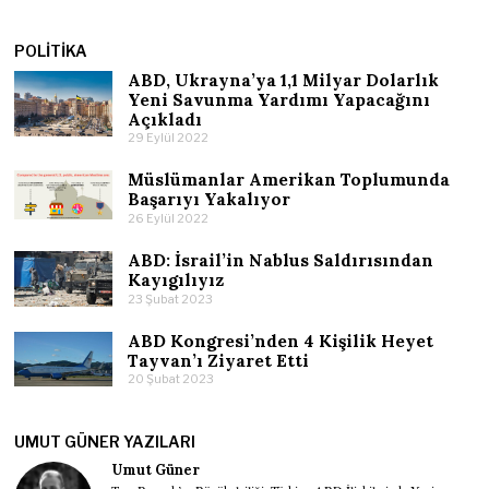
POLITIKA
ABD, Ukrayna’ya 1,1 Milyar Dolarlık
Yeni Savunma Yardımı Yapacağını
Açıkladı
29 Eylül 2022
Müslümanlar Amerikan Toplumunda
Başarıyı Yakalıyor
26 Eylül 2022
ABD: İsrail’in Nablus Saldırısından
Kayıgılıyız
23 Şubat 2023
ABD Kongresi’nden 4 Kişilik Heyet
Tayvan’ı Ziyaret Etti
20 Şubat 2023
UMUT GÜNER YAZILARI
Umut Güner