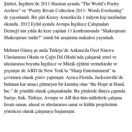
Şiirleri, İngiltere’de 2011 Haziran ayında “The World’s Poetry
Archive” ve “Poetry Rivals Collection 2011- Words Everlasting”
de yayınlandı. Bir şiiri Kuzey Amerika’da 1 milyon kişi tarafından
okundu. 2012 Eylül ayında Avrupa İngilizce Çalışmaları
Derneği’nin yılda iki kere yapılan 11.konferansında “Shakespeare
Shakespeare midir?” isimli bir araştırma makalesi yayınladı.
Mehmet Güneş şu anda Türkiye’de Ankara’da Özel Ninova
Uluslararası Okulu ve Çağrı Dil Okulu’nda çalışarak yerel ve
uluslararası boyutta İngilizce ve Müzik eğitimi vermektedir ve
geçmişte de ABD’de New York’ta “Sharp Entertainment” ta
çevirmen olarak görev yapmıştır. Ayrıca Florida, Jacksonville’de
bulunan kar amacı gütmeyen bir kuruluş olan “the Hope at Hand,
Inc.” de gönüllü olarak çalışmaktadır. Bu günlerde dünya çapında
Suriye, Irak, Türkiye, Avrupa ve AB’den tüm milletlerle çalışma
fırsatı sunan, ulusal ve uluslararası sanat ve kültür projelerinin
yöneticisi olarak çalışmaya başlamıştır.