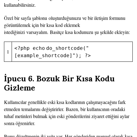
kullanabilirsiniz.
Özel bir sayfa şablonu oluşturduğunuzu ve bir iletişim formunu
görüntülemek için bir kısa kod eklemek
istediğinizi varsayalım. Basitçe kısa kodunuzu şu şekilde ekleyin:
<?php
echo
do_shortcode(
"
1
[example_shortcode]"
); ?>
İpucu 6. Bozuk Bir Kısa Kodu
Gizleme
Kullanıcılar genellikle eski kısa kodlarının çalışmayacağını fark
etmeden temalarını değiştirirler. Bazen, bir kullanıcının oradaki
tuhaf metinleri bulmak için eski gönderilerini ziyaret ettiğini aylar
sonra öğrenirler.
Bunu düzeltmenin iki yolu var. Her gönderiden manuel olarak kısa