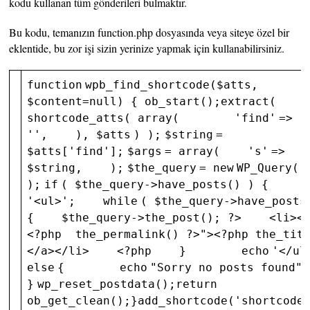
kodu kullanan tüm gönderileri bulmaktır.
Bu kodu, temanızın function.php dosyasında veya siteye özel bir
eklentide, bu zor işi sizin yerinize yapmak için kullanabilirsiniz.
function
wpb_find_shortcode(
$atts
,
$content
=null) {
ob_start();
extract(
shortcode_atts(
array
(
'find'
=>
''
,
),
$atts
) );
$string
=
$atts
[
'find'
];
$args
=
array
(
's'
=>
$string
,
);
$the_query
=
new
WP_Query(
);
if
(
$the_query
->have_posts() ) {
'<ul>'
;
while
(
$the_query
->have_posts
{
$the_query
->the_post(); ?>
<li><
<?php the_permalink() ?>"
><?php the_tit
</a></li>
<?php
}
echo
'</ul
else
{
echo
"Sorry no posts found"
;
}
wp_reset_postdata();
return
ob_get_clean();
}
add_shortcode(
'shortcode