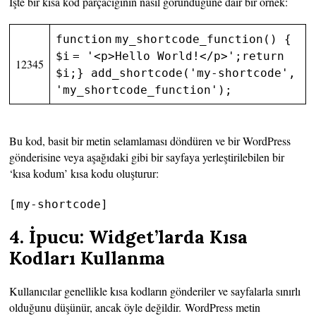
İşte bir kısa kod parçacığının nasıl göründüğüne dair bir örnek:
function
my_shortcode_function() {
$i
=
'<p>Hello World!</p>'
;
return
12345
$i
;
}
add_shortcode(
'my-shortcode'
,
'my_shortcode_function'
);
Bu kod, basit bir metin selamlaması döndüren ve bir WordPress
gönderisine veya aşağıdaki gibi bir sayfaya yerleştirilebilen bir
‘kısa kodum’ kısa kodu oluşturur:
[my-shortcode]
4. İpucu: Widget’larda Kısa
Kodları Kullanma
Kullanıcılar genellikle kısa kodların gönderiler ve sayfalarla sınırlı
olduğunu düşünür, ancak öyle değildir. WordPress metin