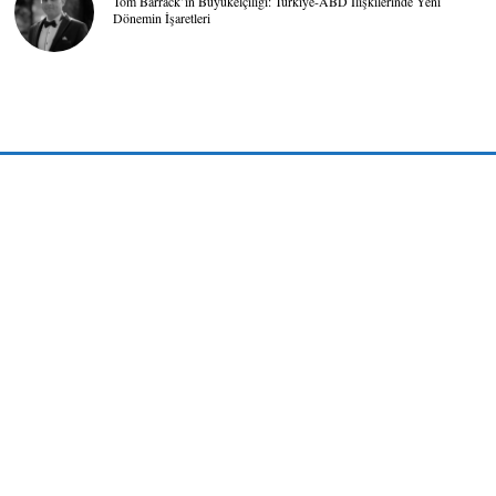
Tom Barrack’ın Büyükelçiliği: Türkiye-ABD İlişkilerinde Yeni
Dönemin İşaretleri