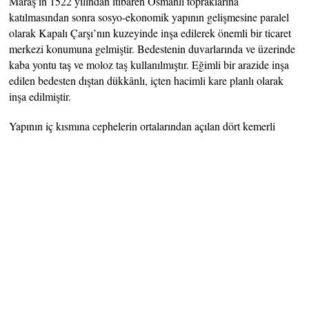
Maraş’ın 1522 yılından itibaren Osmanlı topraklarına
katılmasından sonra sosyo-ekonomik yapının gelişmesine paralel
olarak Kapalı Çarşı’nın kuzeyinde inşa edilerek önemli bir ticaret
merkezi konumuna gelmiştir. Bedestenin duvarlarında ve üzerinde
kaba yontu taş ve moloz taş kullanılmıştır. Eğimli bir arazide inşa
edilen bedesten dıştan dükkânlı, içten hacimli kare planlı olarak
inşa edilmiştir.
Yapının iç kısmına cephelerin ortalarından açılan dört kemerli
kapıdan girilir. Ana kapısı kuzeyde bulunan bedestene giriş
seviyesinden aşağıya dört basamakla inilir. Bedesten sivri
kemerlerin taşıdığı dokuz çapraz tonozla örtülmüştür. Kapalı
Çarşı’ya bitişik olarak inşa edilen yapının dört tarafa açılan kapısı
vardır. Günümüze çeşitli onarımlar geçirerek gelen bedesten
orijinal özelliğini büyük ölçüde korumuştur. Yapı 1941 yılına kadar
Bedesten ismiyle, daha sonra ise mülkiyete geçip Bonmarşe
ismiyle anılmıştır.
Eshabil YILDIZ