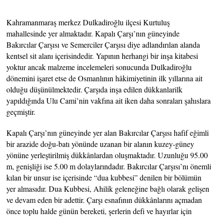
Kahramanmaraş merkez Dulkadiroğlu ilçesi Kurtuluş
mahallesinde yer almaktadır. Kapalı Çarşı’nın güneyinde
Bakırcılar Çarşısı ve Semerciler Çarşısı diye adlandırılan alanda
kentsel sit alanı içerisindedir. Yapının herhangi bir inşa kitabesi
yoktur ancak malzeme incelemeleri sonucunda Dulkadiroğlu
dönemini işaret etse de Osmanlının hâkimiyetinin ilk yıllarına ait
olduğu düşünülmektedir. Çarşıda inşa edilen dükkanlarilk
yapıldığında Ulu Cami’nin vakfına ait iken daha sonraları şahıslara
geçmiştir.
Kapalı Çarşı’nın güneyinde yer alan Bakırcılar Çarşısı hafif eğimli
bir arazide doğu-batı yönünde uzanan bir alanın kuzey-güney
yönüne yerleştirilmiş dükkânlardan oluşmaktadır. Uzunluğu 95.00
m, genişliği ise 5.00 m dolaylarındadır. Bakırcılar Çarşısı’nı önemli
kılan bir unsur ise içerisinde “dua kubbesi” denilen bir bölümün
yer almasıdır. Dua Kubbesi, Ahilik geleneğine bağlı olarak gelişen
ve devam eden bir adettir. Çarşı esnafının dükkânlarını açmadan
önce toplu halde günün bereketi, şerlerin defi ve hayırlar için