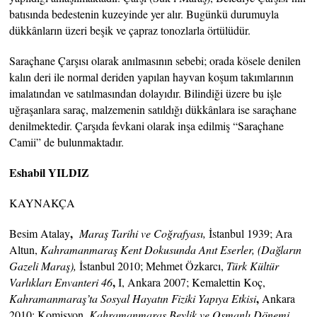
batısında bedestenin kuzeyinde yer alır. Bugünkü durumuyla
dükkânların üzeri beşik ve çapraz tonozlarla örtülüdür.
Saraçhane Çarşısı olarak anılmasının sebebi; orada kösele denilen
kalın deri ile normal deriden yapılan hayvan koşum takımlarının
imalatından ve satılmasından dolayıdır. Bilindiği üzere bu işle
uğraşanlara saraç, malzemenin satıldığı dükkânlara ise saraçhane
denilmektedir. Çarşıda fevkani olarak inşa edilmiş “Saraçhane
Camii” de bulunmaktadır.
Eshabil YILDIZ
KAYNAKÇA
,
Besim Atalay
Maraş Tarihi ve Coğrafyası,
İstanbul 1939; Ara
Altun,
Kahramanmaraş Kent Dokusunda Anıt Eserler, (Dağların
Gazeli Maraş),
İstanbul 2010; Mehmet Özkarcı,
Türk Kültür
,
Varlıkları Envanteri 46
I, Ankara 2007; Kemalettin Koç,
,
Kahramanmaraş’ta Sosyal Hayatın Fiziki Yapıya Etkisi
Ankara
2010; Komisyon,
Kahramanmaraş Beylik ve Osmanlı Dönemi