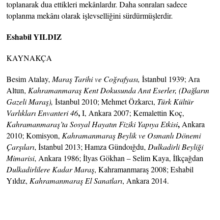
toplanarak dua ettikleri mekânlardır. Daha sonraları sadece
toplanma mekânı olarak işlevselliğini sürdürmüşlerdir.
Eshabil YILDIZ
KAYNAKÇA
Besim Atalay,
Maraş Tarihi ve Coğrafyası,
İstanbul 1939; Ara
Altun,
Kahramanmaraş Kent Dokusunda Anıt Eserler, (Dağların
Gazeli Maraş),
İstanbul 2010; Mehmet Özkarcı,
Türk Kültür
,
Varlıkları Envanteri 46
I, Ankara 2007; Kemalettin Koç,
,
Kahramanmaraş’ta Sosyal Hayatın Fiziki Yapıya Etkisi
Ankara
2010; Komisyon,
Kahramanmaraş Beylik ve Osmanlı Dönemi
Çarşıları
, İstanbul 2013; Hamza Gündoığdu,
Dulkadirli Beyliği
Mimarisi
, Ankara 1986; İlyas Gökhan – Selim Kaya, İlkçağdan
Dulkadirlilere Kadar Maraş
, Kahramanmaraş 2008; Eshabil
Yıldız,
Kahramanmaraş El Sanatları
, Ankara 2014.