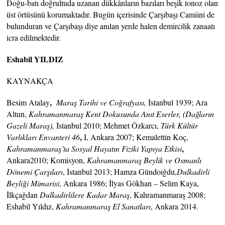
Doğu-batı doğrultuda uzanan dükkânların bazıları beşik tonoz olan
üst örtüsünü korumaktadır. Bugün içerisinde Çarşıbaşı Camiini de
bulunduran ve Çarşıbaşı diye anılan yerde halen demircilik zanaatı
icra edilmektedir.
Eshabil YILDIZ
KAYNAKÇA
,
Besim Atalay
Maraş Tarihi ve Coğrafyası,
İstanbul 1939; Ara
Altun,
Kahramanmaraş Kent Dokusunda Anıt Eserler, (Dağların
Gazeli Maraş),
İstanbul 2010; Mehmet Özkarcı,
Türk Kültür
,
Varlıkları Envanteri 46
I, Ankara 2007; Kemalettin Koç,
,
Kahramanmaraş’ta Sosyal Hayatın Fiziki Yapıya Etkisi
Ankara2010; Komisyon,
Kahramanmaraş Beylik ve Osmanlı
Dönemi
Çarşıları
, İstanbul 2013; Hamza Gündoığdu,
Dulkadirli
Beyliği Mimarisi
, Ankara 1986; İlyas Gökhan – Selim Kaya,
İlkçağdan
Dulkadirlilere Kadar Maraş
, Kahramanmaraş 2008;
Eshabil Yıldız,
Kahramanmaraş El Sanatları
, Ankara 2014.