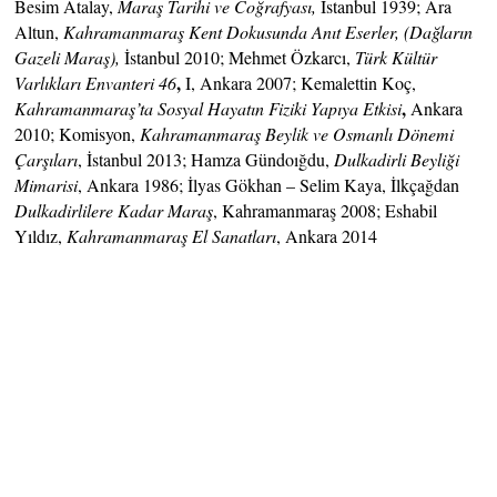
Besim Atalay,
Maraş Tarihi ve Coğrafyası,
İstanbul 1939; Ara
Altun,
Kahramanmaraş Kent Dokusunda Anıt Eserler, (Dağların
Gazeli Maraş),
İstanbul 2010; Mehmet Özkarcı,
Türk Kültür
,
Varlıkları Envanteri 46
I, Ankara 2007; Kemalettin Koç,
,
Kahramanmaraş’ta Sosyal Hayatın Fiziki Yapıya Etkisi
Ankara
2010; Komisyon,
Kahramanmaraş Beylik ve Osmanlı Dönemi
Çarşıları
, İstanbul 2013; Hamza Gündoığdu,
Dulkadirli Beyliği
Mimarisi
, Ankara 1986; İlyas Gökhan – Selim Kaya, İlkçağdan
Dulkadirlilere Kadar Maraş
, Kahramanmaraş 2008; Eshabil
Yıldız,
Kahramanmaraş El Sanatları
, Ankara 2014