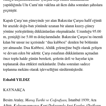
yapıldığında Ulu Cami’nin vakfına ait iken daha sonraları şahıslara
geçmiştir.
Kapalı Çarşı’nın güneyinde yer alan Bakırcılar Çarşısı hafif eğimli
bir arazide doğu-batı yönünde uzanan bir alanın kuzey-güney
yönüne yerleştirilmiş dükkânlardan oluşmaktadır. Uzunluğu 95.00
m, genişliği ise 5.00 m dolaylarındadır. Bakırcılar Çarşısı’nı önemli
kılan bir unsur ise içerisinde “dua kubbesi” denilen bir bölümün
yer almasıdır. Dua Kubbesi, Ahilik geleneğine bağlı olarak gelişen
ve devam eden bir adettir. Çarşı esnafının dükkânlarını açmadan
önce toplu halde günün bereketi, şerlerin defi ve hayırlar için
toplanarak dua ettikleri mekânlardır. Daha sonraları sadece
toplanma mekânı olarak işlevselliğini sürdürmüşlerdir.
Eshabil YILDIZ
KAYNAKÇA
Besim Atalay,
Maraş Tarihi ve Coğrafyası,
İstanbul 1939; Ara
Altun,
Kahramanmaraş Kent Dokusunda Anıt Eserler, (Dağların