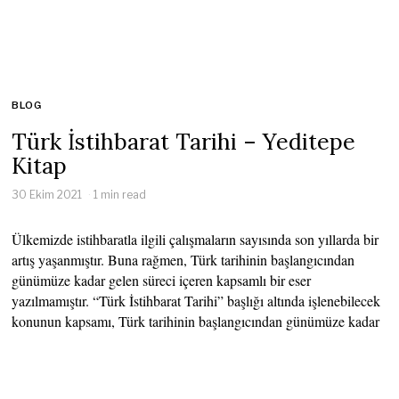
BLOG
Türk İstihbarat Tarihi – Yeditepe
Kitap
30 Ekim 2021
1 min read
Ülkemizde istihbaratla ilgili çalışmaların sayısında son yıllarda bir
artış yaşanmıştır. Buna rağmen, Türk tarihinin başlangıcından
günümüze kadar gelen süreci içeren kapsamlı bir eser
yazılmamıştır. “Türk İstihbarat Tarihi” başlığı altında işlenebilecek
konunun kapsamı, Türk tarihinin başlangıcından günümüze kadar
istihbarat faaliyeti ve bunu yürüten kurumları içine almak
zorundadır. Bu da yaklaşık iki bin yıllık bir tarih ve farklı
coğrafyalarda kurulmuş onlarca devletin tarihiyle bağlantılıdır.