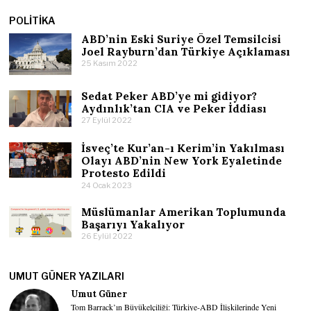
POLITIKA
ABD’nin Eski Suriye Özel Temsilcisi
Joel Rayburn’dan Türkiye Açıklaması
25 Kasım 2022
Sedat Peker ABD’ye mi gidiyor?
Aydınlık’tan CIA ve Peker İddiası
27 Eylül 2022
İsveç’te Kur’an-ı Kerim’in Yakılması
Olayı ABD’nin New York Eyaletinde
Protesto Edildi
24 Ocak 2023
Müslümanlar Amerikan Toplumunda
Başarıyı Yakalıyor
26 Eylül 2022
UMUT GÜNER YAZILARI
Umut Güner
Tom Barrack’ın Büyükelçiliği: Türkiye-ABD İlişkilerinde Yeni