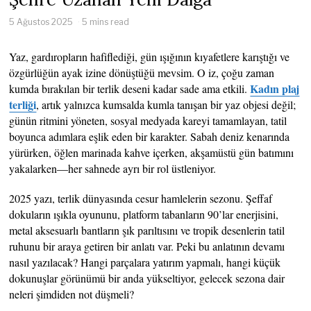
5 Ağustos 2025
5 mins read
Yaz, gardıropların hafiflediği, gün ışığının kıyafetlere karıştığı ve
özgürlüğün ayak izine dönüştüğü mevsim. O iz, çoğu zaman
Kadın plaj
kumda bırakılan bir terlik deseni kadar sade ama etkili.
terliği
, artık yalnızca kumsalda kumla tanışan bir yaz objesi değil;
günün ritmini yöneten, sosyal medyada kareyi tamamlayan, tatil
boyunca adımlara eşlik eden bir karakter. Sabah deniz kenarında
yürürken, öğlen marinada kahve içerken, akşamüstü gün batımını
yakalarken—her sahnede ayrı bir rol üstleniyor.
2025 yazı, terlik dünyasında cesur hamlelerin sezonu. Şeffaf
dokuların ışıkla oyununu, platform tabanların 90’lar enerjisini,
metal aksesuarlı bantların şık parıltısını ve tropik desenlerin tatil
ruhunu bir araya getiren bir anlatı var. Peki bu anlatının devamı
nasıl yazılacak? Hangi parçalara yatırım yapmalı, hangi küçük
dokunuşlar görünümü bir anda yükseltiyor, gelecek sezona dair
neleri şimdiden not düşmeli?