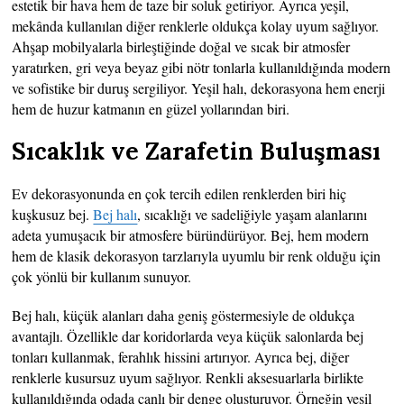
estetik bir hava hem de taze bir soluk getiriyor. Ayrıca yeşil,
mekânda kullanılan diğer renklerle oldukça kolay uyum sağlıyor.
Ahşap mobilyalarla birleştiğinde doğal ve sıcak bir atmosfer
yaratırken, gri veya beyaz gibi nötr tonlarla kullanıldığında modern
ve sofistike bir duruş sergiliyor. Yeşil halı, dekorasyona hem enerji
hem de huzur katmanın en güzel yollarından biri.
Sıcaklık ve Zarafetin Buluşması
Ev dekorasyonunda en çok tercih edilen renklerden biri hiç
kuşkusuz bej.
Bej halı
, sıcaklığı ve sadeliğiyle yaşam alanlarını
adeta yumuşacık bir atmosfere büründürüyor. Bej, hem modern
hem de klasik dekorasyon tarzlarıyla uyumlu bir renk olduğu için
çok yönlü bir kullanım sunuyor.
Bej halı, küçük alanları daha geniş göstermesiyle de oldukça
avantajlı. Özellikle dar koridorlarda veya küçük salonlarda bej
tonları kullanmak, ferahlık hissini artırıyor. Ayrıca bej, diğer
renklerle kusursuz uyum sağlıyor. Renkli aksesuarlarla birlikte
kullanıldığında odada canlı bir denge oluşturuyor. Örneğin yeşil