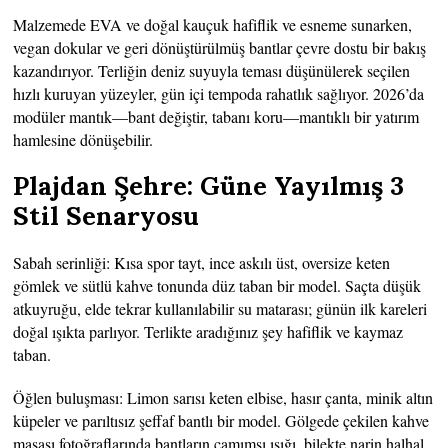
Malzemede EVA ve doğal kauçuk hafiflik ve esneme sunarken,
vegan dokular ve geri dönüştürülmüş bantlar çevre dostu bir bakış
kazandırıyor. Terliğin deniz suyuyla teması düşünülerek seçilen
hızlı kuruyan yüzeyler, gün içi tempoda rahatlık sağlıyor. 2026’da
modüler mantık—bant değiştir, tabanı koru—mantıklı bir yatırım
hamlesine dönüşebilir.
Plajdan Şehre: Güne Yayılmış 3
Stil Senaryosu
Sabah serinliği: Kısa spor tayt, ince askılı üst, oversize keten
gömlek ve sütlü kahve tonunda düz taban bir model. Saçta düşük
atkuyruğu, elde tekrar kullanılabilir su matarası; günün ilk kareleri
doğal ışıkta parlıyor. Terlikte aradığınız şey hafiflik ve kaymaz
taban.
Öğlen buluşması: Limon sarısı keten elbise, hasır çanta, minik altın
küpeler ve parıltısız şeffaf bantlı bir model. Gölgede çekilen kahve
masası fotoğraflarında bantların camımsı ışığı, bilekte narin halhal