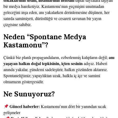
sokaklarının sesini, insanlarının nefesini
dijital sayfalara taşıyan
bir medya hareketiyiz. Kastamonu’nun geçmişini unutmadan
geleceğini inşa eden, anı yakalarken derinlemesine düşünen, her
satırda samimiyeti, dürüstlüğü ve cesareti savunan bir yayın
çizgisine sahibiz.
Neden “Spontane Medya
Kastamonu”?
anı
Çünkü biz planlı propagandaların, ezberlenmiş kalıpların değil;
yaşayan halkın doğal tepkisinin, içten sesinin
adıyız. Haberi
anında yakalar, gündemi sadeleştirir, halkın gözünden aktarırız.
Spontaneliğimiz; yapaylıktan uzak, halkla iç içe ve samimi
olmamızın göstergesidir.
Ne Sunuyoruz?
Güncel haberler:
Kastamonu’nun dört bir yanından sıcak
gelişmeler