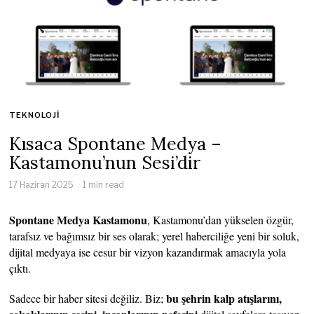
TEKNOLOJI
Kısaca Spontane Medya –
Kastamonu’nun Sesi’dir
17 Haziran 2025
1 min read
Spontane Medya Kastamonu
, Kastamonu’dan yükselen özgür,
tarafsız ve bağımsız bir ses olarak; yerel haberciliğe yeni bir soluk,
dijital medyaya ise cesur bir vizyon kazandırmak amacıyla yola
çıktı.
bu şehrin kalp atışlarını,
Sadece bir haber sitesi değiliz. Biz;