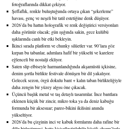
fotoğraflarında dikkat çekiyor.
Şeffaflık, renkle buluştuğunda ortaya çıkan “şekerleme”
havası, genç ve neşeli bir tatil estetiğine denk düşüyor.
2026’da bu hattın holografik ve renk değiştirici versiyonları
daha görünür olacak; gün ışığında sakin, gece kulübü
ışıklarında canlı bir etki bekleyin.
İkinci sırada platform ve chunky silüetler var. 90’lara göz
kırpan bu tabanlar, adımlara hafif bir yükselti ve karelere
eğlenceli bir nostalji ekliyor.
Saten slip elbiseyle harmanlandığında akşamüstü içkisine,
denim şortla birlikte festivale dönüşen bir dil yakalıyor.
Gelecek sezon, örgü dokulu bant + kalın taban birlikteliğiyle
daha zengin bir yüzey algısı öne çıkacak.
Üçüncü başlık metal ve taş detaylı tasarımlar. İnce bantlara
eklenen küçük bir zincir, mikro toka ya da deniz kabuğu
formunda bir aksesuar; pareo-bikini ikilisini anında
yükseltiyor.
2026’da bu çizginin inci ve kabuk formlarını daha rafine bir
dille birleştirmesi, hatta kişiselleştirilebilir küçük charm’larla