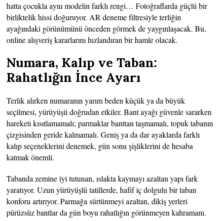
hatta çocukla aynı modelin farklı rengi… Fotoğraflarda güçlü bir
birliktelik hissi doğuruyor. AR deneme filtresiyle terliğin
ayağındaki görünümünü önceden görmek de yaygınlaşacak. Bu,
online alışveriş kararlarını hızlandıran bir hamle olacak.
Numara, Kalıp ve Taban:
Rahatlığın İnce Ayarı
Terlik alırken numaranın yarım beden küçük ya da büyük
seçilmesi, yürüyüşü doğrudan etkiler. Bant ayağı güvenle sararken
hareketi kısıtlamamalı; parmaklar banttan taşmamalı, topuk tabanın
çizgisinden geride kalmamalı. Geniş ya da dar ayaklarda farklı
kalıp seçeneklerini denemek, gün sonu şişliklerini de hesaba
katmak önemli.
Tabanda zemine iyi tutunan, ıslakta kaymayı azaltan yapı fark
yaratıyor. Uzun yürüyüşlü tatillerde, hafif iç dolgulu bir taban
konforu artırıyor. Parmağa sürtünmeyi azaltan, dikiş yerleri
pürüzsüz bantlar da gün boyu rahatlığın görünmeyen kahramanı.