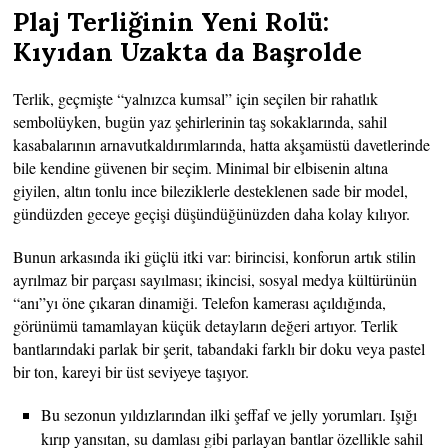
Plaj Terliğinin Yeni Rolü:
Kıyıdan Uzakta da Başrolde
Terlik, geçmişte “yalnızca kumsal” için seçilen bir rahatlık
sembolüyken, bugün yaz şehirlerinin taş sokaklarında, sahil
kasabalarının arnavutkaldırımlarında, hatta akşamüstü davetlerinde
bile kendine güvenen bir seçim. Minimal bir elbisenin altına
giyilen, altın tonlu ince bileziklerle desteklenen sade bir model,
gündüzden geceye geçişi düşündüğünüzden daha kolay kılıyor.
Bunun arkasında iki güçlü itki var: birincisi, konforun artık stilin
ayrılmaz bir parçası sayılması; ikincisi, sosyal medya kültürünün
“anı”yı öne çıkaran dinamiği. Telefon kamerası açıldığında,
görünümü tamamlayan küçük detayların değeri artıyor. Terlik
bantlarındaki parlak bir şerit, tabandaki farklı bir doku veya pastel
bir ton, kareyi bir üst seviyeye taşıyor.
Bu sezonun yıldızlarından ilki şeffaf ve jelly yorumları. Işığı
kırıp yansıtan, su damlası gibi parlayan bantlar özellikle sahil