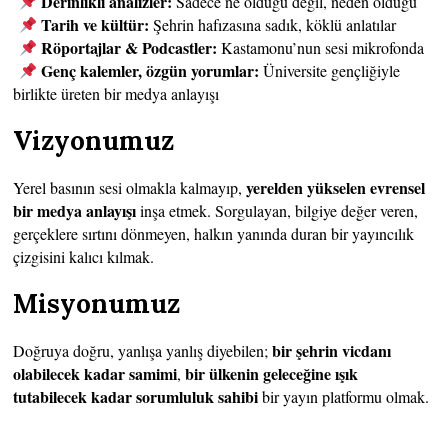
Derinlikli analizler:
Sadece ne olduğu değil, neden olduğu
Tarih ve kültür:
Şehrin hafızasına sadık, köklü anlatılar
Röportajlar & Podcastler:
Kastamonu’nun sesi mikrofonda
Genç kalemler, özgün yorumlar:
Üniversite gençliğiyle
birlikte üreten bir medya anlayışı
Vizyonumuz
yerelden yükselen evrensel
Yerel basının sesi olmakla kalmayıp,
bir medya anlayışı
inşa etmek. Sorgulayan, bilgiye değer veren,
gerçeklere sırtını dönmeyen, halkın yanında duran bir yayıncılık
çizgisini kalıcı kılmak.
Misyonumuz
bir şehrin vicdanı
Doğruya doğru, yanlışa yanlış diyebilen;
olabilecek kadar samimi
bir ülkenin geleceğine ışık
,
tutabilecek kadar sorumluluk sahibi
bir yayın platformu olmak.