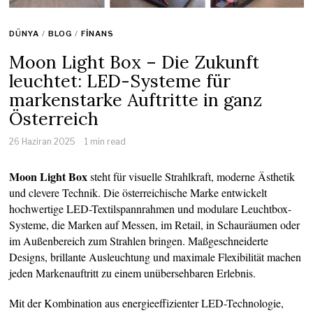
DÜNYA
/
BLOG
/
FINANS
Moon Light Box – Die Zukunft
leuchtet: LED-Systeme für
markenstarke Auftritte in ganz
Österreich
26 Haziran 2025
1 min read
Moon Light Box
steht für visuelle Strahlkraft, moderne Ästhetik
und clevere Technik. Die österreichische Marke entwickelt
hochwertige LED-Textilspannrahmen und modulare Leuchtbox-
Systeme, die Marken auf Messen, im Retail, in Schauräumen oder
im Außenbereich zum Strahlen bringen. Maßgeschneiderte
Designs, brillante Ausleuchtung und maximale Flexibilität machen
jeden Markenauftritt zu einem unübersehbaren Erlebnis.
Mit der Kombination aus energieeffizienter LED-Technologie,