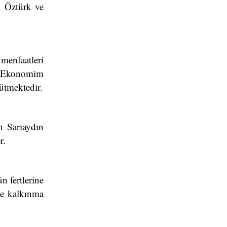
m Öztürk ve
menfaatleri
vi Ekonomim
rütmektedir.
n Sarıaydın
r.
n fertlerine
ve kalkınma