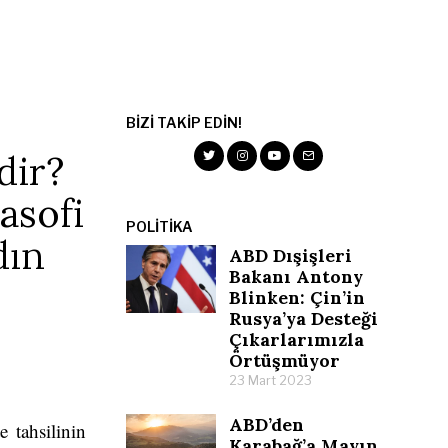
BIZI TAKIP EDIN!
dir?
asofi
POLITIKA
dın
ABD Dışişleri
Bakanı Antony
Blinken: Çin’in
Rusya’ya Desteği
Çıkarlarımızla
Örtüşmüyor
23 Mart 2023
ABD’den
 tahsilinin
Karabağ’a Mayın