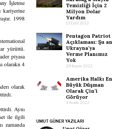
any İşletme
Temizliği İçin 2
 kariyerine
Milyon Dolar
Yardım
ıştır. 1998
13 Eylül 2022
Pentagon Patriot
ternational
Açıklaması: Şu an
Ukrayna’ya
ar yürüttü.
Verme Planımız
ader piyasa
Yok
sı olarakn 4
29 Kasım 2022
Amerika Halkı En
Büyük Düşman
derı olarak
Olarak Çin’i
tirdi.
Görüyor
3 Aralık 2022
tirdi. Aynı
 ile ilgili
UMUT GÜNER YAZILARI
ynı zamanda
Umut Güner