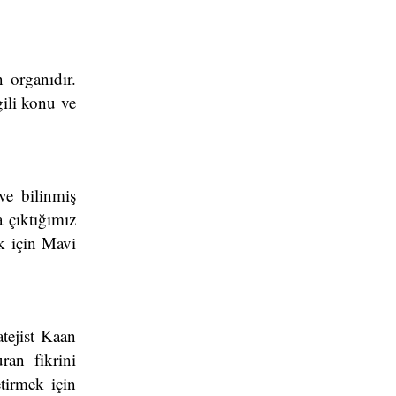
 organıdır.
gili konu ve
ve bilinmiş
a çıktığımız
k için Mavi
tejist Kaan
ran fikrini
tirmek için