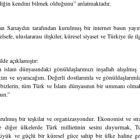
geliğin kendini bilmek olduğunu” anlatmaktadır.
n Sarıaydın tarafından kurulmuş bir internet basın yayın
efe, uluslararası ilişkiler, küresel siyaset ve Türkiye ile il
de açıklamıştır:
 islam dünyasındaki gönüldaşlarımızı inşallah alışılmış 
eğim ve uyaracağım. Değerli dostlarımla ve gönüldaşlarıml
, bizlerin, tüm Türk ve İslam dünyasının bir ummanı olma
sun.”
ulmuş bir teşkilat ve organizasyondur. Ekonomist ve stra
e diğer ülkelerde Türk millietinin sesini duyurmak, Tu
üyük ve güçlü bir küresel güce sahip bir ülke haline ge