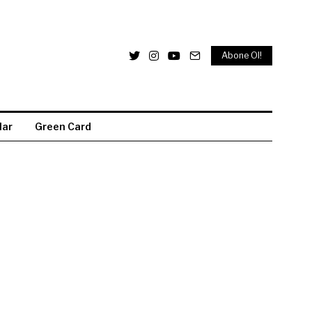
Abone Ol!
lar
Green Card