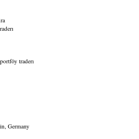
ra
raderı
ortföy traderı
ain, Germany