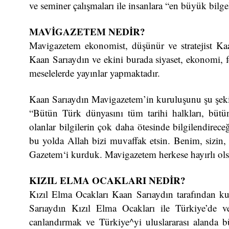
ve seminer çalışmaları ile insanlara “en büyük bil
MAVİGAZETEM NEDİR?
Mavigazetem ekonomist, düşünür ve stratejist Kaa
Kaan Sarıaydın ve ekini burada siyaset, ekonomi, fels
meselelerde yayınlar yapmaktadır.
Kaan Sarıaydın Mavigazetem’in kuruluşunu şu şekil
“Bütün Türk dünyasını tüm tarihi halkları, bütün
olanlar bilgilerin çok daha ötesinde bilgilendirec
bu yolda Allah bizi muvaffak etsin. Benim, sizin
Gazetem‘i kurduk. Mavigazetem herkese hayırlı ol
KIZIL ELMA OCAKLARI NEDİR?
Kızıl Elma Ocakları Kaan Sarıaydın tarafından kur
Sarıaydın Kızıl Elma Ocakları ile Türkiye’de v
canlandırmak ve Türkiye^yi uluslararası alanda b