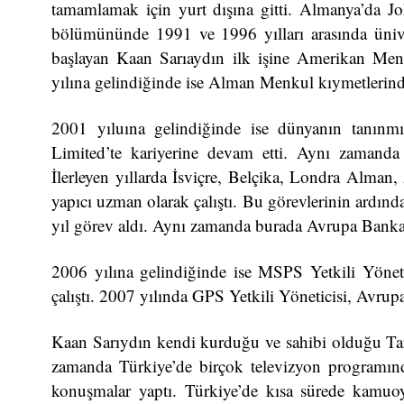
tamamlamak için yurt dışına gitti. Almanya’da 
bölümününde 1991 ve 1996 yılları arasında üniver
başlayan Kaan Sarıaydın ilk işine Amerikan Menk
yılına gelindiğinde ise Alman Menkul kıymetlerinde 
2001 yıluına gelindiğinde ise dünyanın tanınmı
Limited’te kariyerine devam etti. Aynı zamanda 
İlerleyen yıllarda İsviçre, Belçika, Londra Alman
yapıcı uzman olarak çalıştı. Bu görevlerinin ardınd
yıl görev aldı. Aynı zamanda burada Avrupa Banka s
2006 yılına gelindiğinde ise MSPS Yetkili Yöneti
çalıştı. 2007 yılında GPS Yetkili Yöneticisi, Avrupa
Kaan Sarıydın kendi kurduğu ve sahibi olduğu Tark
zamanda Türkiye’de birçok televizyon programında 
konuşmalar yaptı. Türkiye’de kısa sürede kamuo