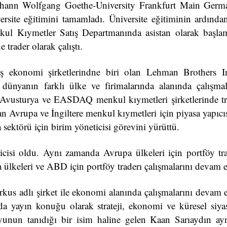
Johann Wolfgang Goethe-University Frankfurt Main Germ
site eğitimini tamamladı. Üniversite eğitiminin ardından
ul Kıymetler Satış Departmanında asistan olarak başlam
trader olarak çalıştı.
ş ekonomi şirketlerindne biri olan Lehman Brothers In
dünyanın farklı ülke ve firimalarında alanında çalışmal
, Avusturya ve EASDAQ menkul kıymetleri şirketlerinde tr
an Avrupa ve İngiltere menkul kıymetleri için piyasa yapıcı
ektörü için birim yöneticisi görevini yürüttü.
cisi oldu. Aynı zamanda Avrupa ülkeleri için portföy tra
 ülkeleri ve ABD için portföy traderı çalışmalarını devam et
us adlı şirket ile ekonomi alanında çalışmalarını devam et
yayın konuğu olarak strateji, ekonomi ve küresel siyaset
yunun tanıdığı bir isim haline gelen Kaan Sarıaydın a