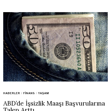
HABERLER
/
FINANS
/
YAŞAM
ABD’de İşsizlik Maaşı Başvurularına
Talep Arttı