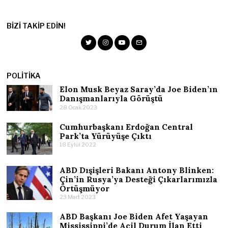
BIZI TAKIP EDIN!
POLITIKA
Elon Musk Beyaz Saray’da Joe Biden’ın
Danışmanlarıyla Görüştü
28 Ocak 2023
Cumhurbaşkanı Erdoğan Central
Park’ta Yürüyüşe Çıktı
18 Eylül 2022
ABD Dışişleri Bakanı Antony Blinken:
Çin’in Rusya’ya Desteği Çıkarlarımızla
Örtüşmüyor
23 Mart 2023
ABD Başkanı Joe Biden Afet Yaşayan
Mississippi’de Acil Durum İlan Etti