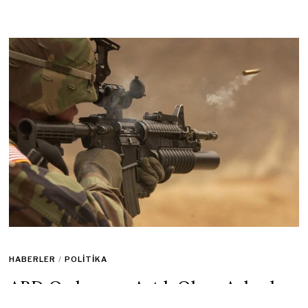
HABERLER
/
POLITIKA
ABD Ordusuna Artık Obez Askerler
de Kabul Edilecek