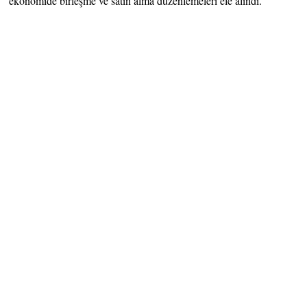
ekonomide birleşme ve satın alma düzenlemeleri ele alındı.