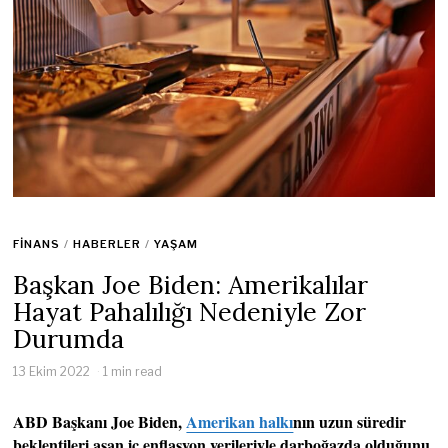
FINANS
/
HABERLER
/
YAŞAM
Başkan Joe Biden: Amerikalılar
Hayat Pahalılığı Nedeniyle Zor
Durumda
13 Ekim 2022
1 min read
ABD Başkanı Joe Biden,
Amerikan halkı
nın uzun süredir
beklentileri aşan iç enflasyon verileriyle darboğazda olduğunu