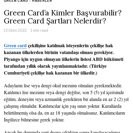
GREEN CARD
/
HABERLER
Green Card’a Kimler Başvurabilir?
Green Card Şartları Nelerdir?
13 Ekim 2022
1 min read
Green card
çekilişine katılmak isteyenlerin çekilişe hak
kazanan ülkelerden birinin vatandaşı olması gerekiyor.
Piyango için uygun olmayan ülkelerin listesi ABD hükümeti
tarafından yıllık olarak yayınlanmaktadır. (Türkiye
Cumhuriyeti çekilişe hak kazanan bir ülkedir.)
Adayların lise veya dengi okul mezunu olmaları gerekmektedir.
Katılımcı lise mezunu veya dengi değilse, son 5 (5) yıl içerisinde
eğitim, deneyim veya uzmanlık gerektiren bir alanda en az 2 (2) yıl
çalışmış olmalıdır. Katılımcılar için yaş sınırı yoktur. Kurallarda
belirtilmemiş olsa da, en az 18 yaşında olmalısınız. Katılımcıların
İngilizce bilmesine gerek yoktur.
Ancak bu durumda yurt dışına çıktıktan sonra karşılaşacağınız