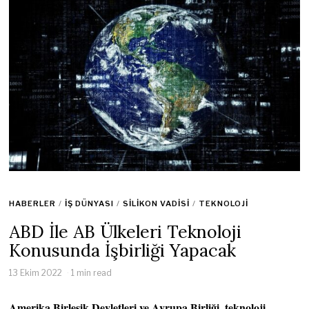
HABERLER
/
İŞ DÜNYASI
/
SILIKON VADISI
/
TEKNOLOJI
ABD İle AB Ülkeleri Teknoloji
Konusunda İşbirliği Yapacak
13 Ekim 2022
1 min read
Amerika Birleşik Devletleri ve Avrupa Birliği, teknoloji