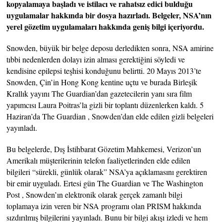
kopyalamaya başladı ve istilacı ve rahatsız edici bulduğu
uygulamalar hakkında bir dosya hazırladı. Belgeler, NSA’nın
yerel gözetim uygulamaları hakkında geniş bilgi içeriyordu.
Snowden, büyük bir belge deposu derledikten sonra, NSA amirine
tıbbi nedenlerden dolayı izin alması gerektiğini söyledi ve
kendisine epilepsi teşhisi konduğunu belirtti. 20 Mayıs 2013’te
Snowden, Çin’in Hong Kong kentine uçtu ve burada Birleşik
Krallık yayını The Guardian’dan gazetecilerin yanı sıra film
yapımcısı Laura Poitras’la gizli bir toplantı düzenlerken kaldı. 5
Haziran’da The Guardian , Snowden’dan elde edilen gizli belgeleri
yayınladı.
Bu belgelerde, Dış İstihbarat Gözetim Mahkemesi, Verizon’un
Amerikalı müşterilerinin telefon faaliyetlerinden elde edilen
bilgileri “sürekli, günlük olarak” NSA’ya açıklamasını gerektiren
bir emir uyguladı. Ertesi gün The Guardian ve The Washington
Post , Snowden’ın elektronik olarak gerçek zamanlı bilgi
toplamaya izin veren bir NSA programı olan PRISM hakkında
sızdırılmış bilgilerini yayınladı. Bunu bir bilgi akışı izledi ve hem