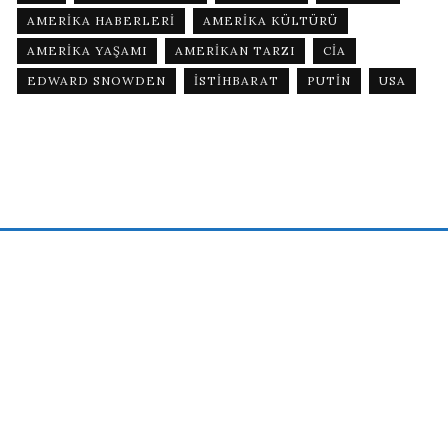
AMERIKA HABERLERI
AMERIKA KÜLTÜRÜ
AMERIKA YAŞAMI
AMERIKAN TARZI
CIA
EDWARD SNOWDEN
ISTIHBARAT
PUTIN
USA