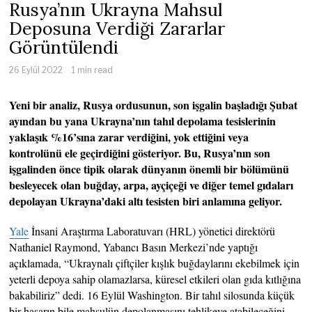
Rusya’nın Ukrayna Mahsul
Deposuna Verdiği Zararlar
Görüntülendi
26 Eylül 2022
1 min read
Yeni bir analiz, Rusya ordusunun, son işgalin başladığı Şubat
ayından bu yana Ukrayna’nın tahıl depolama tesislerinin
yaklaşık %16’sına zarar verdiğini, yok ettiğini veya
kontrolünü ele geçirdiğini gösteriyor. Bu, Rusya’nın son
işgalinden önce tipik olarak dünyanın önemli bir bölümünü
besleyecek olan buğday, arpa, ayçiçeği ve diğer temel gıdaları
depolayan Ukrayna’daki altı tesisten biri anlamına geliyor.
Yale
İnsani Araştırma Laboratuvarı (HRL) yönetici direktörü
Nathaniel Raymond, Yabancı Basın Merkezi’nde yaptığı
açıklamada, “Ukraynalı çiftçiler kışlık buğdaylarını ekebilmek için
yeterli depoya sahip olamazlarsa, küresel etkileri olan gıda kıtlığına
bakabiliriz” dedi. 16 Eylül Washington. Bir tahıl silosunda küçük
bir hasarın bile mahsulün depolanmasını tehlikeye atabileceğini