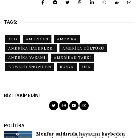
TAGS:
ABD
AMERICAN
AMERIKA
AMERIKA HABERLERI
AMERIKA KÜLTÜRÜ
AMERIKA YAŞAMI
AMERIKAN TARZI
EDWARD SNOWDEN
RUSYA
USA
BIZI TAKIP EDIN!
POLITIKA
Menfur saldırıda hayatını kaybeden