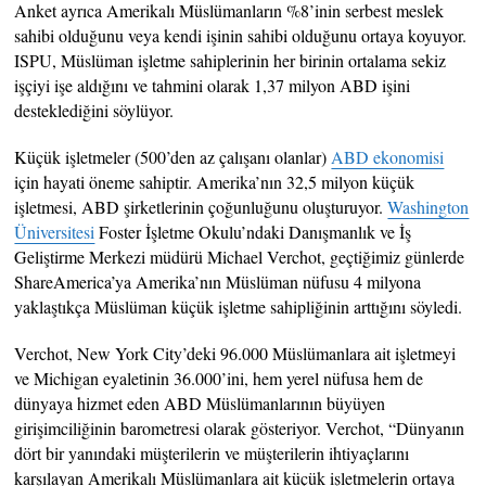
Anket ayrıca Amerikalı Müslümanların %8’inin serbest meslek
sahibi olduğunu veya kendi işinin sahibi olduğunu ortaya koyuyor.
ISPU, Müslüman işletme sahiplerinin her birinin ortalama sekiz
işçiyi işe aldığını ve tahmini olarak 1,37 milyon ABD işini
desteklediğini söylüyor.
Küçük işletmeler (500’den az çalışanı olanlar)
ABD ekonomisi
için hayati öneme sahiptir. Amerika’nın 32,5 milyon küçük
işletmesi, ABD şirketlerinin çoğunluğunu oluşturuyor.
Washington
Üniversitesi
Foster İşletme Okulu’ndaki Danışmanlık ve İş
Geliştirme Merkezi müdürü Michael Verchot, geçtiğimiz günlerde
ShareAmerica’ya Amerika’nın Müslüman nüfusu 4 milyona
yaklaştıkça Müslüman küçük işletme sahipliğinin arttığını söyledi.
Verchot, New York City’deki 96.000 Müslümanlara ait işletmeyi
ve Michigan eyaletinin 36.000’ini, hem yerel nüfusa hem de
dünyaya hizmet eden ABD Müslümanlarının büyüyen
girişimciliğinin barometresi olarak gösteriyor. Verchot, “Dünyanın
dört bir yanındaki müşterilerin ve müşterilerin ihtiyaçlarını
karşılayan Amerikalı Müslümanlara ait küçük işletmelerin ortaya