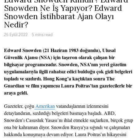
Snowden Ne İş Yapıyor? Edward
Snowden İstihbarat Ajan Olayı
Nedir?
26 Eylül 2022
5 mins read
Edward Snowden (21 Haziran 1983 doğumlu), Ulusal
Güvenlik Ajansı (NSA) için taşeron olarak çalışan bir
bilgisayar programcısıdır. Snowden, NSA’nın yerel gözetim
uygulamalarıyla ilgili rahatsız edici bulduğu çok gizli belgeleri
topladı ve sızdırdı. Hong Kong’a kaçtıktan sonra The
Guardian ve film yapımcısı Laura Poitras’tan gazetecilerle bir
araya geldi.
Gazeteler, çoğu
Amerikan
vatandaşlarının izlenmesini
detaylandıran, sızdırdığı belgeleri basmaya başladı. ABD,
Snowden’ı Casusluk Yasası’nı ihlal etmekle suçlarken, birçok grup
ona bir kahraman diyor. Snowden Rusya’ya sığındı ve çalışmaları
hakkında konuşmaya devam ediyor. Laura Poitras’ın hikayesini