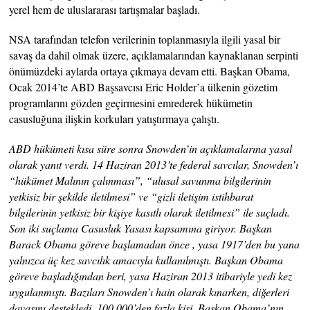
yerel hem de uluslararası tartışmalar başladı.
NSA tarafından telefon verilerinin toplanmasıyla ilgili yasal bir
savaş da dahil olmak üzere, açıklamalarından kaynaklanan serpinti
önümüzdeki aylarda ortaya çıkmaya devam etti. Başkan Obama,
Ocak 2014’te ABD Başsavcısı Eric Holder’a ülkenin gözetim
programlarını gözden geçirmesini emrederek hükümetin
casusluğuna ilişkin korkuları yatıştırmaya çalıştı.
ABD hükümeti kısa süre sonra Snowden’in açıklamalarına yasal
olarak yanıt verdi. 14 Haziran 2013’te federal savcılar, Snowden’ı
“hükümet Malının çalınması”, “ulusal savunma bilgilerinin
yetkisiz bir şekilde iletilmesi” ve “gizli iletişim istihbarat
bilgilerinin yetkisiz bir kişiye kasıtlı olarak iletilmesi” ile suçladı.
Son iki suçlama Casusluk Yasası kapsamına giriyor. Başkan
Barack Obama göreve başlamadan önce , yasa 1917’den bu yana
yalnızca üç kez savcılık amacıyla kullanılmıştı. Başkan Obama
göreve başladığından beri, yasa Haziran 2013 itibariyle yedi kez
uygulanmıştı. Bazıları Snowden’ı hain olarak kınarken, diğerleri
davasını destekledi. 100.000’den fazla kişi, Başkan Obama’nın