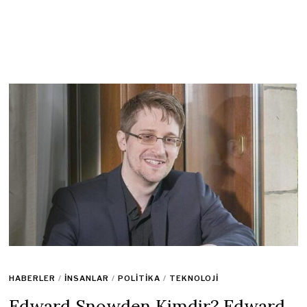
HABERLER
/
İNSANLAR
/
POLITIKA
/
TEKNOLOJI
Edward Snowden Kimdir? Edward