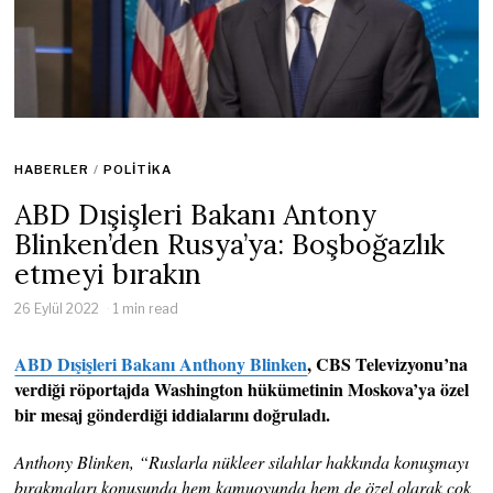
HABERLER
/
POLITIKA
ABD Dışişleri Bakanı Antony
Blinken’den Rusya’ya: Boşboğazlık
etmeyi bırakın
26 Eylül 2022
1 min read
ABD Dışişleri Bakanı Anthony Blinken
, CBS Televizyonu’na
verdiği röportajda Washington hükümetinin Moskova’ya özel
bir mesaj gönderdiği iddialarını doğruladı.
Anthony Blinken, “Ruslarla nükleer silahlar hakkında konuşmayı
bırakmaları konusunda hem kamuoyunda hem de özel olarak çok