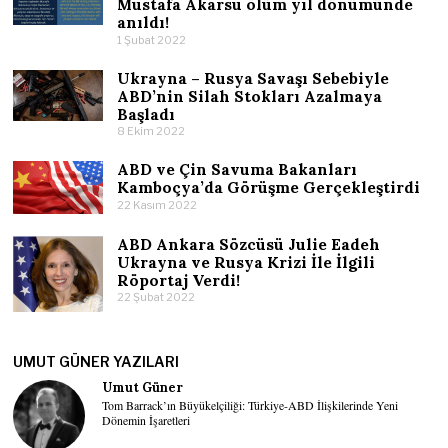
Mustafa Akarsu ölüm yıl dönümünde
anıldı!
1 Şubat 2022
Ukrayna – Rusya Savaşı Sebebiyle
ABD’nin Silah Stokları Azalmaya
Başladı
8 Ekim 2022
ABD ve Çin Savuma Bakanları
Kamboçya’da Görüşme Gerçekleştirdi
22 Kasım 2022
ABD Ankara Sözcüsü Julie Eadeh
Ukrayna ve Rusya Krizi İle İlgili
Röportaj Verdi!
22 Şubat 2022
UMUT GÜNER YAZILARI
Umut Güner
Tom Barrack’ın Büyükelçiliği: Türkiye-ABD İlişkilerinde Yeni
Dönemin İşaretleri