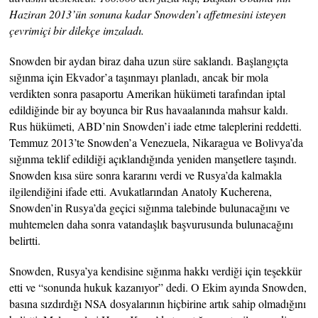
Haziran 2013’ün sonuna kadar Snowden’ı affetmesini isteyen
çevrimiçi bir dilekçe imzaladı.
Snowden bir aydan biraz daha uzun süre saklandı. Başlangıçta
sığınma için Ekvador’a taşınmayı planladı, ancak bir mola
verdikten sonra pasaportu Amerikan hükümeti tarafından iptal
edildiğinde bir ay boyunca bir Rus havaalanında mahsur kaldı.
Rus hükümeti, ABD’nin Snowden’i iade etme taleplerini reddetti.
Temmuz 2013’te Snowden’a Venezuela, Nikaragua ve Bolivya’da
sığınma teklif edildiği açıklandığında yeniden manşetlere taşındı.
Snowden kısa süre sonra kararını verdi ve Rusya’da kalmakla
ilgilendiğini ifade etti. Avukatlarından Anatoly Kucherena,
Snowden’in Rusya’da geçici sığınma talebinde bulunacağını ve
muhtemelen daha sonra vatandaşlık başvurusunda bulunacağını
belirtti.
Snowden, Rusya’ya kendisine sığınma hakkı verdiği için teşekkür
etti ve “sonunda hukuk kazanıyor” dedi. O Ekim ayında Snowden,
basına sızdırdığı NSA dosyalarının hiçbirine artık sahip olmadığını