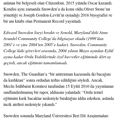
anlatan bir belgeseli olan Citizenfour, 2015 yılında Oscar kazandı.
Kendisi aynı zamanda Snowden’a da konu oldu.Oliver Stone’un
yönettiği ve Joseph Gordon-Levitt’in oynadığı 2016 biyografisi ve
bir anı kitabı olan Permanent Record yayınladı.
Edward Snowden liseyi bıraktı ve Arnold, Maryland’deki Anne
Arundel Community College’da bilgisayar okudu (1999’dan
2001’e ve yine 2004’ten 2005’e kadar). Snowden, Community
College’daki görevleri arasında, 2004 yılının Mayıs ayından Eylül
ayına kadar Ordu Yedeklerinde özel kuvvetler eğitiminde dört ay
geçirdi, ancak eğitimini tamamlamadı.
Snowden, The Guardian’a “bir antrenman kazasında iki bacağını
da kırdıktan” sonra ordudan terhis edildiğini söyledi. Ancak,
Meclis İstihbarat Komitesi tarafından 15 Eylül 2016’da yayınlanan
sınıflandırılmamış bir rapor, iddiasını yalanladı: “Ordu temel
eğitimini kırık bacaklar nedeniyle bıraktığını iddia ederken, aslında
incik atelleri nedeniyle yıkandı.”
Snowden sonunda Maryland Üniversitesi İleri Dil Araştırmaları