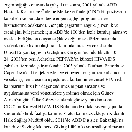
ergen sağlığı konusunda çalıştıktan sonra, 2001 yılında ABD
Hastalık Kontrol ve Önleme Merkezleri’nde (CDC) bir pozisyonu
kabul etti ve burada entegre ergen sağlığı programları ve
hizmetlerine odaklandı. Gençlik çağlarının sağlık, güvenlik ve
esenliğini iyileştirmek için ABD’de 100’den fazla kuruluş, ajans ve
meslek birliğinden oluşan sağlık ve eğitim sektörleri arasında
stratejik ortaklıklar oluşturan, kurumlar arası ve çok disiplinli
Ulusal Ergen Sağlığını Geliştirme Girişimi’ne liderlik etti. 10-
24. 2003’ten beri Achrekar, PEPFAR’ın küresel HIV/AIDS
çabaları üzerinde çalışmaktadır. 2005 yılında Durban, Pretoria ve
Cape Town’daki enjekte eden ve etmeyen uyuşturucu kullanıcıları
ve seks işçileri arasında uyuşturucu kullanımı ve cinsel HIV risk
kalıplarının hızlı bir değerlendirmesini planlamasına ve
uygulamasına yerel yönetimlere yardımcı olmak için Güney
Afrika’ya gitti. Ülke Görevlisi olarak görev yaptıktan sonra,
CDC’nin Küresel HIV/AIDS Bölümünde ortak, sistem çapında
sürdürülebilirlik faaliyetlerini ve stratejilerini destekleyen Kıdemli
Halk Sağlığı Müdürü oldu. 2011’de ABD Dışişleri Bakanlığı’na
katıldı ve Saving Mothers, Giving Life’ın kavramsallaştırılmasına