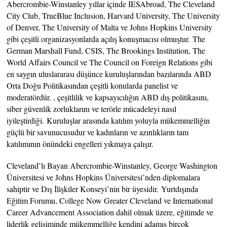
Abercrombie-Winstanley yıllar içinde IESAbroad, The Cleveland
City Club, TrueBlue Inclusion, Harvard University, The University
of Denver, The University of Malta ve Johns Hopkins University
gibi çeşitli organizasyonlarda açılış konuşmacısı olmuştur. The
German Marshall Fund, CSIS, The Brookings Institution, The
World Affairs Council ve The Council on Foreign Relations gibi
en saygın uluslararası düşünce kuruluşlarından bazılarında ABD
Orta Doğu Politikasından çeşitli konularda panelist ve
moderatördür. , çeşitlilik ve kapsayıcılığın ABD dış politikasını,
siber güvenlik zorluklarını ve terörle mücadeleyi nasıl
iyileştirdiği. Kuruluşlar arasında katılım yoluyla mükemmelliğin
güçlü bir savunucusudur ve kadınların ve azınlıkların tam
katılımının önündeki engelleri yıkmaya çalışır.
Cleveland’lı Bayan Abercrombie-Winstanley, George Washington
Üniversitesi ve Johns Hopkins Üniversitesi’nden diplomalara
sahiptir ve Dış İlişkiler Konseyi’nin bir üyesidir. Yurtdışında
Eğitim Forumu, College Now Greater Cleveland ve International
Career Advancement Association dahil olmak üzere, eğitimde ve
liderlik gelişiminde mükemmelliğe kendini adamış birçok