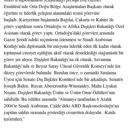
Enstitüsü’nde Orta Doğu Bölge Araştırmaları Başkanı olarak
öğretim ve liderlik gelişimi alanındaki resmi görevine
başladı. Kariyerinin başlarında Bağdat, Cakarta ve Kahire’de
görev yaptıktan sonra Ortadoğu ve Afrika Dışişleri Bakanlığı Özel
Asistanı olarak görev yaptı. Ortadoğu’daki görevleri arasında
Gazze Şeridi’ndeki seçimlerin izlenmesi ve Suudi Arabistan
Krallığı’nda diplomatik bir misyona liderlik eden ilk kadın olarak
toplumsal cinsiyet eşitliğini aktif olarak desteklediği olağanüstü bir
görev yer alıyor. Dışişleri Bakanlığı’na ek olarak, Savunma
Bakanlığı’nda ve Beyaz Saray Ulusal Güvenlik Konseyi’nde üst
düzey görevlerde bulundu. Bundan önce, o zamanki Sıralama
Üyesi için Senato Dış İlişkiler Komitesi’nde bir arkadaştı. Senatör
Joseph Biden. Bayan Abercrombie-Winstanley, Malta Liyakat
Nişanı, Dışişleri Bakanlığı Üstün ve Üstün Onur Ödülleri’nin
sahibidir. Bu ödüller arasında “Almanya tarafından 6 Aralık
2004’te Suudi Arabistan, Cidde’deki ABD Başkonsolosluğu’na
yapılan saldırı sırasında gösterdiği cesaretten dolayıdır. -Kaide
teröristleri.”