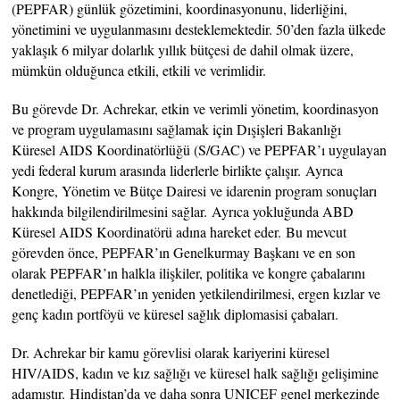
(PEPFAR) günlük gözetimini, koordinasyonunu, liderliğini,
yönetimini ve uygulanmasını desteklemektedir. 50’den fazla ülkede
yaklaşık 6 milyar dolarlık yıllık bütçesi de dahil olmak üzere,
mümkün olduğunca etkili, etkili ve verimlidir.
Bu görevde Dr. Achrekar, etkin ve verimli yönetim, koordinasyon
ve program uygulamasını sağlamak için Dışişleri Bakanlığı
Küresel AIDS Koordinatörlüğü (S/GAC) ve PEPFAR’ı uygulayan
yedi federal kurum arasında liderlerle birlikte çalışır. Ayrıca
Kongre, Yönetim ve Bütçe Dairesi ve idarenin program sonuçları
hakkında bilgilendirilmesini sağlar. Ayrıca yokluğunda ABD
Küresel AIDS Koordinatörü adına hareket eder. Bu mevcut
görevden önce, PEPFAR’ın Genelkurmay Başkanı ve en son
olarak PEPFAR’ın halkla ilişkiler, politika ve kongre çabalarını
denetlediği, PEPFAR’ın yeniden yetkilendirilmesi, ergen kızlar ve
genç kadın portföyü ve küresel sağlık diplomasisi çabaları.
Dr. Achrekar bir kamu görevlisi olarak kariyerini küresel
HIV/AIDS, kadın ve kız sağlığı ve küresel halk sağlığı gelişimine
adamıştır. Hindistan’da ve daha sonra UNICEF genel merkezinde