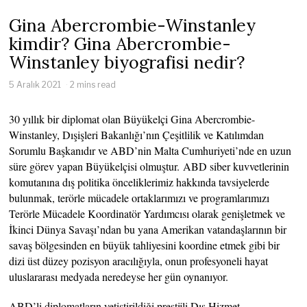
Gina Abercrombie-Winstanley
kimdir? Gina Abercrombie-
Winstanley biyografisi nedir?
5 Aralık 2021
2 mins read
30 yıllık bir diplomat olan Büyükelçi Gina Abercrombie-
Winstanley, Dışişleri Bakanlığı’nın Çeşitlilik ve Katılımdan
Sorumlu Başkanıdır ve ABD’nin Malta Cumhuriyeti’nde en uzun
süre görev yapan Büyükelçisi olmuştur. ABD siber kuvvetlerinin
komutanına dış politika önceliklerimiz hakkında tavsiyelerde
bulunmak, terörle mücadele ortaklarımızı ve programlarımızı
Terörle Mücadele Koordinatör Yardımcısı olarak genişletmek ve
İkinci Dünya Savaşı’ndan bu yana Amerikan vatandaşlarının bir
savaş bölgesinden en büyük tahliyesini koordine etmek gibi bir
dizi üst düzey pozisyon aracılığıyla, onun profesyoneli hayat
uluslararası medyada neredeyse her gün oynanıyor.
ABD’li diplomatların yetiştirildiği prestijli Dış Hizmet