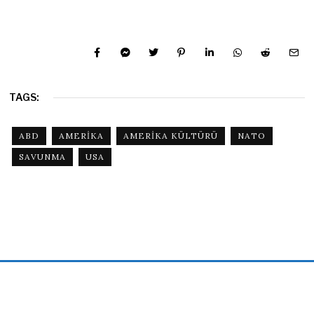
TAGS:
ABD
AMERIKA
AMERIKA KÜLTÜRÜ
NATO
SAVUNMA
USA