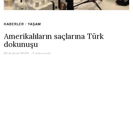
HABERLER
/
YAŞAM
Amerikalıların saçlarına Türk
dokunuşu
15 Şubat 2022
1 min read
Amerika’da saç bakım ürünleri alanında faaliyet gösteren ve
Türk İş insanı Koray Tüzün’e ait olan Pro-tector firması
‘Kosher’ sertifikası almaya hak kazanarak bu alanda bu
sertifikaya sahip ilk ve tek firma oldu. Dünyanın her yerinde
insanlar dökülen saçlardan şikayet ederken, saç ekimi için en
çok tercih edilen adres ise Tükler oluyor. Bu konuda büyük
bir başarı elde edilirken, dünyanın birçok yerinde Türkler bu
konuda firma kurmuş durumda. Bunlardan bir tanesi olan ve
Amerika’nın New-York eyaletinde ana merkezi bulunan Pro-
tector firması, büyük başarı sağladı.