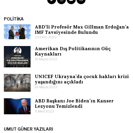
POLITIKA
ABD’li Profesör Max Gillman Erdoğan’a
IMF Tavsiyesinde Bulundu
23 Ekim 2022
Amerikan Dış Politikasının Güç
Kaynakları
31 Mayıs 2023
UNICEF Ukrayna’da çocuk hakları krizi
yaşandığını açıkladı
16 Mayıs 2022
ABD Başkanı Joe Biden’ın Kanser
Lezyonu Temizlendi
5 Mart 2023
UMUT GÜNER YAZILARI