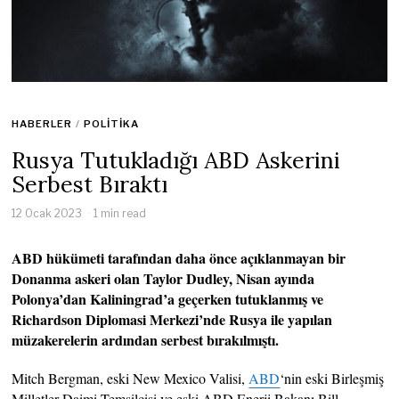
HABERLER
/
POLITIKA
Rusya Tutukladığı ABD Askerini
Serbest Bıraktı
12 Ocak 2023
1 min read
ABD hükümeti tarafından daha önce açıklanmayan bir
Donanma askeri olan Taylor Dudley, Nisan ayında
Polonya’dan Kaliningrad’a geçerken tutuklanmış ve
Richardson Diplomasi Merkezi’nde Rusya ile yapılan
müzakerelerin ardından serbest bırakılmıştı.
Mitch Bergman, eski New Mexico Valisi,
ABD
‘nin eski Birleşmiş
Milletler Daimi Temsilcisi ve eski ABD Enerji Bakanı Bill