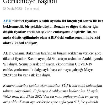
Gerilemeye Başladı
12 Ocak 2023
1 min read
ABD
tüketici fiyatları Aralık ayında iki buçuk yıl sonra ilk kez
beklenmedik bir şekilde düştü. Benzin ve diğer ürünler için
düşük fiyatlar etkili bir şekilde enflasyonu düşürür. Bu, şu
anda düşüş eğiliminde olan ABD’deki enflasyonun habercisi
olarak kabul ediliyor.
ABD Çalışma Bakanlığı tarafından bugün açıklanan verilere göre,
tüketici fiyatları Kasım ayındaki %1 artışın ardından Aralık ayında
%1 düştü. Sonuç olarak enflasyon, ekonominin COVID-19
enfeksiyonlarının ilk dalgasıyla başa çıkmaya çalıştığı Mayıs
2020’den bu yana ilk kez düştü.
Reuters anketine katılan ekonomistler, TÜFE’nin sabit kalacağını
tahmin ediyorlardı. Enflasyon Aralık ayına kadar olan 12 ayda
%6,5 arttı. Bu, Ekim 2021’den bu yana enflasyondaki en yavaş
artış oldu. Kasım ayı verilerine göre enflasyon %7,1’e yükseldi.