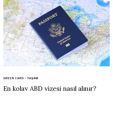
GREEN CARD
/
YAŞAM
En kolay ABD vizesi nasıl alınır?
Amerikan vizesi almak için püf
noktalar neler?
13 Nisan 2023
1 min read