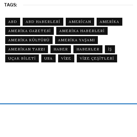
TAGS:
ABD
ABD HABERLERI
AMERICAN
AMERIKA
AMERIKA GAZETESI
AMERIKA HABERLERI
AMERIKA KÜLTÜRÜ
AMERIKA YAŞAMI
AMERIKAN TARZI
HABER
HABERLER
IŞ
UÇAK BILETI
USA
VIZE
VIZE ÇEŞITLERI