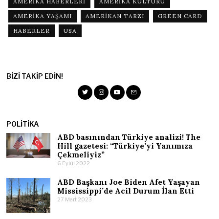
AMERIKA HABERLERI
AMERIKA KÜLTÜRÜ
AMERIKA YAŞAMI
AMERIKAN TARZI
GREEN CARD
HABERLER
USA
BIZI TAKIP EDIN!
POLITIKA
ABD basınından Türkiye analizi! The
Hill gazetesi: “Türkiye’yi Yanımıza
Çekmeliyiz”
6 Eylül 2022
ABD Başkanı Joe Biden Afet Yaşayan
Mississippi’de Acil Durum İlan Etti
27 Mart 2023