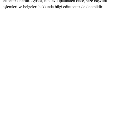
etmeniz önerilir. Ayrıca, randevu iptalinden önce, vize başvuru
işlemleri ve belgeleri hakkında bilgi edinmeniz de önemlidir.