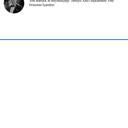
Tom Barrack’ın Büyükelçiliği: Türkiye-ABD İlişkilerinde Yeni
Dönemin İşaretleri