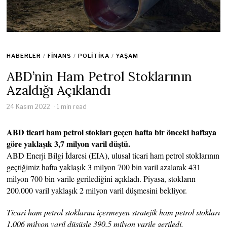
HABERLER
/
FINANS
/
POLITIKA
/
YAŞAM
ABD’nin Ham Petrol Stoklarının
Azaldığı Açıklandı
24 Kasım 2022
1 min read
ABD ticari ham petrol stokları geçen hafta bir önceki haftaya
göre yaklaşık 3,7 milyon varil düştü.
ABD Enerji Bilgi İdaresi (EIA), ulusal ticari ham petrol stoklarının
geçtiğimiz hafta yaklaşık 3 milyon 700 bin varil azalarak 431
milyon 700 bin varile gerilediğini açıkladı. Piyasa, stokların
200.000 varil yaklaşık 2 milyon varil düşmesini bekliyor.
Ticari ham petrol stoklarını içermeyen stratejik ham petrol stokları
1,006 milyon varil düşüşle 390,5 milyon varile geriledi.