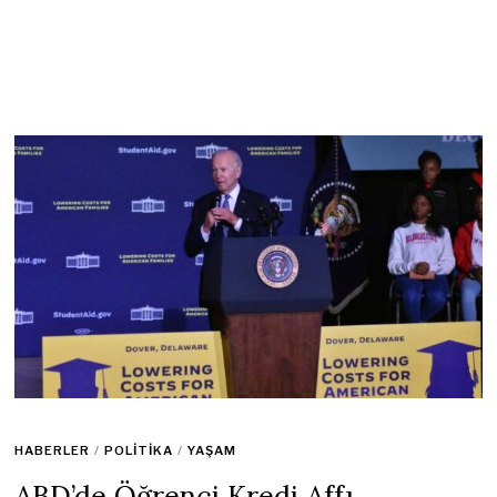
HABERLER
/
POLITIKA
/
YAŞAM
ABD’de Öğrenci Kredi Affı