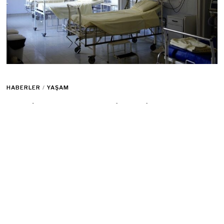
HABERLER
/
YAŞAM
ABD’nin Texas Eyaletinde
Hastaneye Saldırı Düzenlendi
23 Ekim 2022
1 min read
Texas’ın
Dallas
kentinde bir hastaneye düzenlenen silahlı
saldırıda iki kişi hayatını kaybederken, yaralı saldırgan
tutuklandı.
Dallas polisinden yapılan yazılı açıklamaya göre, saldırganlar şehir
merkezindeki hastaneye gelerek iki çalışanı vurarak öldürdü.