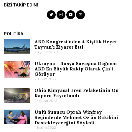
BIZI TAKIP EDIN!
POLITIKA
ABD Kongresi’nden 4 Kişilik Heyet
Tayvan’ı Ziyaret Etti
20 Şubat 2023
Ukrayna – Rusya Savaşına Rağmen
ABD En Büyük Rakip Olarak Çin’i
Görüyor
28 Ekim 2022
Ohio Kimyasal Tren Felaketinin Ön
Raporu Yayınlandı
23 Şubat 2023
Ünlü Sunucu Oprah Winfrey
Seçimlerde Mehmet Öz’ün Rakibini
Destekleyeceğini Söyledi
4 Kasım 2022