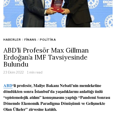
HABERLER
/
FINANS
/
POLITIKA
ABD’li Profesör Max Gillman
Erdoğan’a IMF Tavsiyesinde
Bulundu
23 Ekim 2022
1 min read
ABD
‘li profesör, Maliye Bakanı Nebati’nin memleketine
döndükten sonra İstanbul’da yaşadıklarını anlattığı ünlü
“epistemolojik atılım” konuşmasını yaptığı “Pandemi Sonrası
Dönemde Ekonomik Paradigma Dönüşümü ve Gelişmekte
Olan Ülkeler” zirvesine katıldı.