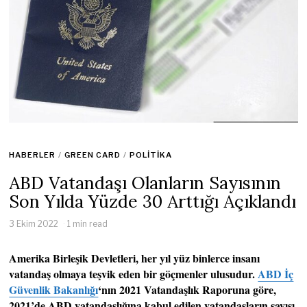
HABERLER
/
GREEN CARD
/
POLITIKA
ABD Vatandaşı Olanların Sayısının
Son Yılda Yüzde 30 Arttığı Açıklandı
3 Ekim 2022
1 min read
Amerika Birleşik Devletleri, her yıl yüz binlerce insanı
vatandaş olmaya teşvik eden bir göçmenler ulusudur.
ABD İç
Güvenlik Bakanlığı
‘nın 2021 Vatandaşlık Raporuna göre,
2021’de ABD vatandaşlığına kabul edilen vatandaşların sayısı