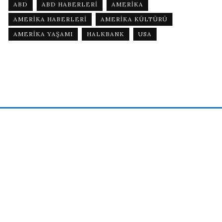
ABD
ABD HABERLERI
AMERIKA
AMERIKA HABERLERI
AMERIKA KÜLTÜRÜ
AMERIKA YAŞAMI
HALKBANK
USA