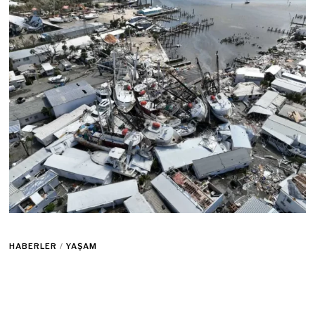
HABERLER
/
YAŞAM
ABD’de Ian Kasırgası Gemileri Dahi
Karaya Savurdu