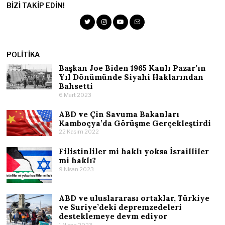
BIZI TAKIP EDIN!
POLITIKA
Başkan Joe Biden 1965 Kanlı Pazar’ın
Yıl Dönümünde Siyahi Haklarından
Bahsetti
6 Mart 2023
ABD ve Çin Savuma Bakanları
Kamboçya’da Görüşme Gerçekleştirdi
22 Kasım 2022
Filistinliler mi haklı yoksa İsrailliler
mi haklı?
9 Nisan 2023
ABD ve uluslararası ortaklar, Türkiye
ve Suriye’deki depremzedeleri
desteklemeye devm ediyor
1 Nisan 2023