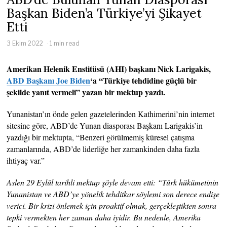
Başkan Biden’a Türkiye’yi Şikayet
Etti
3 Ekim 2022
1 min read
Amerikan Helenik Enstitüsü (AHI) başkanı Nick Larigakis,
ABD Başkanı Joe Biden
‘a “Türkiye tehdidine güçlü bir
şekilde yanıt vermeli” yazan bir mektup yazdı.
Yunanistan’ın önde gelen gazetelerinden Kathimerini’nin internet
sitesine göre, ABD’de Yunan diasporası Başkanı Larigakis’in
yazdığı bir mektupta, “Benzeri görülmemiş küresel çatışma
zamanlarında, ABD’de liderliğe her zamankinden daha fazla
ihtiyaç var.”
Aslen 29 Eylül tarihli mektup şöyle devam etti: “Türk hükümetinin
Yunanistan ve ABD’ye yönelik tehditkar söylemi son derece endişe
verici. Bir krizi önlemek için proaktif olmak, gerçekleştikten sonra
tepki vermekten her zaman daha iyidir. Bu nedenle, Amerika