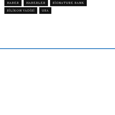
HABER
HABERLER
SIGNATURE BANK
SILIKON VADISI
USA