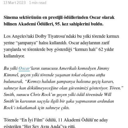
13 Mart 2023
1 min read
Sinema sektörünün en prestijli ödüllerinden Oscar olarak
bilinen Akademi Ödülleri, 95. kez sahiplerini buldu.
Los Angeles’taki Dolby Tiyatrosu’ndaki bu yılki törende kırmızı
yerine “şampanya” halısı kullanıldı. Oscar adaylarının zarif
yarışlarda ve törenlerde boy gösterdiği “kırmızı halı” 62 yıldır
kullanılıyor.
Bu yılki
Oscar
‘ların sunucusu Amerikalı komedyen Jimmy
Kimmel, geçen yılki törende yaşanan tokat olayına atıfta
bulunarak, “Kırmızı halıdan şampanya halısına geçiş kararı,
sahneye kan dökülmeyeceğine olan güvenimizi gösteriyor. Tören.”
Smith, sunucu Chris Rock’ın geçen yılki ödül töreninde Will
Smith’in karısının saçıyla ilgili bir şaka yapmasının ardından
Rock’ı tokatlamak için sahneye çıktı.
Törende “En İyi Film” ödülü, 11 Akademi Ödülü’ne aday
gösterilen “Her Şey Aynı Anda”ya gitti.