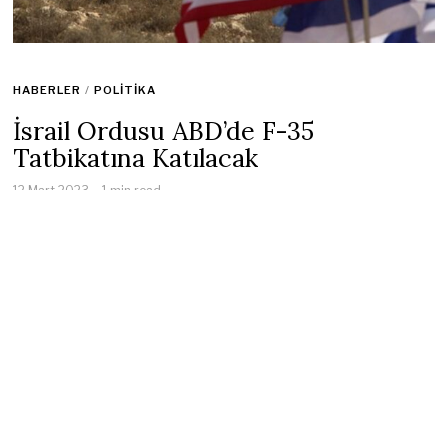
HABERLER
/
POLITIKA
İsrail Ordusu ABD’de F-35
Tatbikatına Katılacak
12 Mart 2023
1 min read
İsrail Hava Kuvvetleri, ABD’nin
Nevada
kentinde düzenlenen
F-35 savaş uçakları ve havada yakıt ikmal uçaklarının
kullanılacağı tatbikata katılacağını duyurdu.
İsrail Ordusu sözcüsünden yapılan yazılı açıklamaya göre, İsrail
Hava Kuvvetleri ve ABD Hava Kuvvetleri, ABD’nin Nevada
eyaletinde yaklaşık iki hafta sürecek “Kızıl Bayrak” adlı hava
tatbikatına başladı.
Tatbikatta, “stratejik derinlemesine saldırı, hava üstünlüğünü