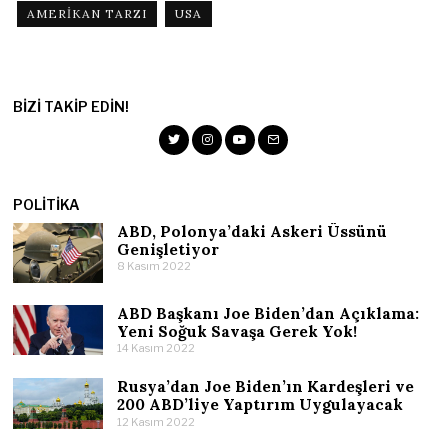
AMERIKAN TARZI
USA
BIZI TAKIP EDIN!
POLITIKA
ABD, Polonya’daki Askeri Üssünü
Genişletiyor
8 Kasım 2022
ABD Başkanı Joe Biden’dan Açıklama:
Yeni Soğuk Savaşa Gerek Yok!
14 Kasım 2022
Rusya’dan Joe Biden’ın Kardeşleri ve
200 ABD’liye Yaptırım Uygulayacak
12 Kasım 2022