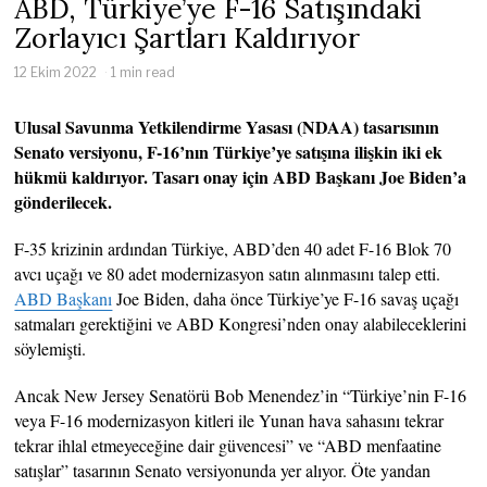
ABD, Türkiye’ye F-16 Satışındaki
Zorlayıcı Şartları Kaldırıyor
12 Ekim 2022
1 min read
Ulusal Savunma Yetkilendirme Yasası (NDAA) tasarısının
Senato versiyonu, F-16’nın Türkiye’ye satışına ilişkin iki ek
hükmü kaldırıyor. Tasarı onay için ABD Başkanı Joe Biden’a
gönderilecek.
F-35 krizinin ardından Türkiye, ABD’den 40 adet F-16 Blok 70
avcı uçağı ve 80 adet modernizasyon satın alınmasını talep etti.
ABD Başkanı
Joe Biden, daha önce Türkiye’ye F-16 savaş uçağı
satmaları gerektiğini ve ABD Kongresi’nden onay alabileceklerini
söylemişti.
Ancak New Jersey Senatörü Bob Menendez’in “Türkiye’nin F-16
veya F-16 modernizasyon kitleri ile Yunan hava sahasını tekrar
tekrar ihlal etmeyeceğine dair güvencesi” ve “ABD menfaatine
satışlar” tasarının Senato versiyonunda yer alıyor. Öte yandan