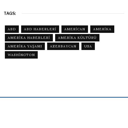
TAGS:
ABD
ABD HABERLERI
AMERICAN
AMERIKA
AMERIKA HABERLERI
AMERIKA KÜLTÜRÜ
AMERIKA YAŞAMI
AZERBAYCAN
USA
WASHINGTON