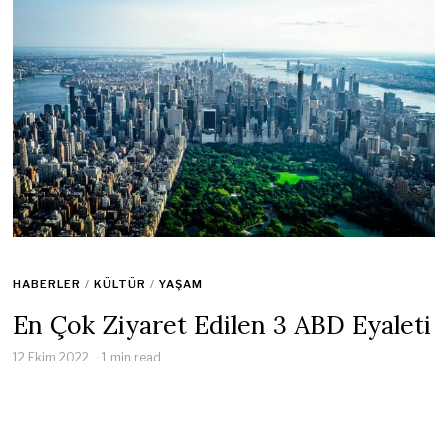
HABERLER
/
KÜLTÜR
/
YAŞAM
En Çok Ziyaret Edilen 3 ABD Eyaleti
12 Ekim 2022
1 min read
Amerika Birleşik Devletleri, 2018’de yaklaşık 80 milyon
uluslararası ziyaretçiyi ağırladı ve New York eyaleti en iyi