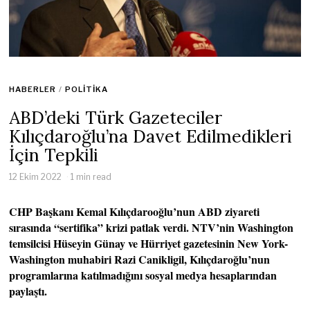
HABERLER
/
POLITIKA
ABD’deki Türk Gazeteciler
Kılıçdaroğlu’na Davet Edilmedikleri
İçin Tepkili
12 Ekim 2022
1 min read
CHP Başkanı Kemal Kılıçdarooğlu’nun ABD ziyareti
sırasında “sertifika” krizi patlak verdi. NTV’nin Washington
temsilcisi Hüseyin Günay ve Hürriyet gazetesinin New York-
Washington muhabiri Razi Canikligil, Kılıçdaroğlu’nun
programlarına katılmadığını sosyal medya hesaplarından
paylaştı.