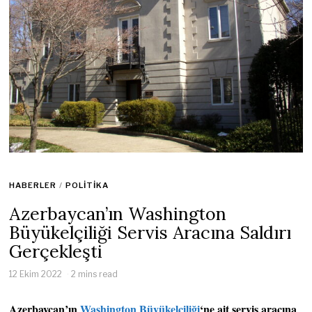
HABERLER
/
POLITIKA
Azerbaycan’ın Washington
Büyükelçiliği Servis Aracına Saldırı
Gerçekleşti
12 Ekim 2022
2 mins read
Azerbaycan’ın
Washington Büyükelçiliği
‘ne ait servis aracına