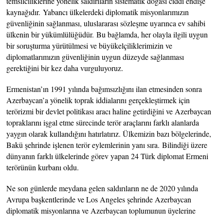
temsilciliklerine yönelik saldırıların sistematik doğası ciddi endişe
kaynağıdır. Yabancı ülkelerdeki diplomatik misyonlarımızın
güvenliğinin sağlanması, uluslararası sözleşme uyarınca ev sahibi
ülkenin bir yükümlülüğüdür. Bu bağlamda, her olayla ilgili uygun
bir soruşturma yürütülmesi ve büyükelçiliklerimizin ve
diplomatlarımızın güvenliğinin uygun düzeyde sağlanması
gerektiğini bir kez daha vurguluyoruz.
Ermenistan’ın 1991 yılında bağımsızlığını ilan etmesinden sonra
Azerbaycan’a yönelik toprak iddialarını gerçekleştirmek için
terörizmi bir devlet politikası aracı haline getirdiğini ve Azerbaycan
topraklarını işgal etme sürecinde terör araçlarını farklı alanlarda
yaygın olarak kullandığını hatırlatırız. Ülkemizin bazı bölgelerinde,
Bakü şehrinde işlenen terör eylemlerinin yanı sıra. Bilindiği üzere
dünyanın farklı ülkelerinde görev yapan 24 Türk diplomat Ermeni
terörünün kurbanı oldu.
Ne son günlerde meydana gelen saldırıların ne de 2020 yılında
Avrupa başkentlerinde ve Los Angeles şehrinde Azerbaycan
diplomatik misyonlarına ve Azerbaycan toplumunun üyelerine