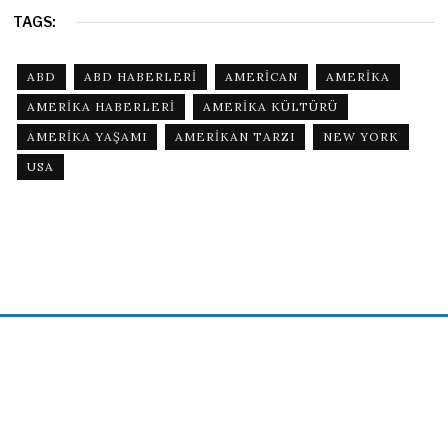
TAGS:
ABD
ABD HABERLERI
AMERICAN
AMERIKA
AMERIKA HABERLERI
AMERIKA KÜLTÜRÜ
AMERIKA YAŞAMI
AMERIKAN TARZI
NEW YORK
USA