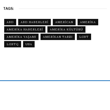
TAGS:
ABD
ABD HABERLERI
AMERICAN
AMERIKA
AMERIKA HABERLERI
AMERIKA KÜLTÜRÜ
AMERIKA YAŞAMI
AMERIKAN TARZI
LGBT
LGBTQ
USA