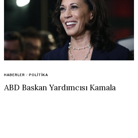
HABERLER
/
POLITIKA
ABD Başkan Yardımcısı Kamala
Harris Çin Devlet Başkanı Şi
Cinping İle Görüştü
19 Kasım 2022
1 min read
Çin Devlet Başkanı Xi Jinping ve ABD Başkan Yardımcısı
Kamala Harris
‘in Tayland’daki APEC zirvesinde kısa bir süre