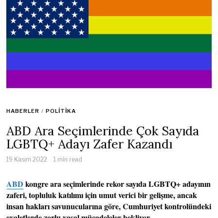
HABERLER
/
POLITIKA
ABD Ara Seçimlerinde Çok Sayıda
LGBTQ+ Adayı Zafer Kazandı
19 Kasım 2022
1 min read
ABD
kongre ara seçimlerinde rekor sayıda LGBTQ+ adayının
zaferi, topluluk katılımı için umut verici bir gelişme, ancak
insan hakları savunucularına göre, Cumhuriyet kontrolündeki
eyaletlerde zorlu yasal mücadeleler bekliyor.