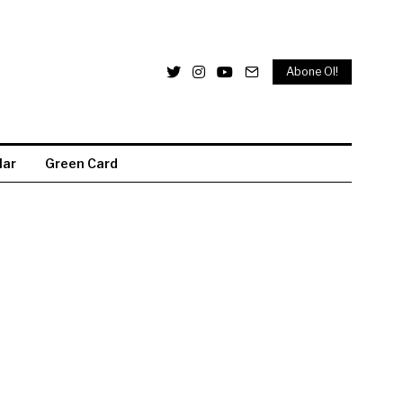
Abone Ol!
lar
Green Card