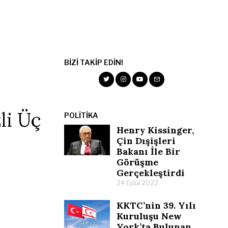
BIZI TAKIP EDIN!
li Üç
POLITIKA
Henry Kissinger,
Çin Dışişleri
Bakanı İle Bir
Görüşme
Gerçekleştirdi
24 Eylül 2022
KKTC’nin 39. Yılı
Kuruluşu New
York’ta Bulunan