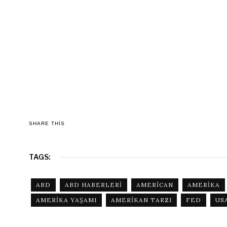
SHARE THIS
TAGS:
ABD
ABD HABERLERI
AMERICAN
AMERIKA
AMERIKA YAŞAMI
AMERIKAN TARZI
FED
US