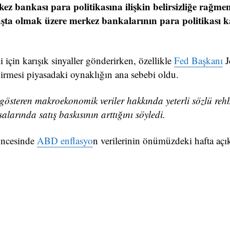
ez bankası para politikasına ilişkin belirsizliğe rağmen
ta olmak üzere merkez bankalarının para politikası k
çin karışık sinyaller gönderirken, özellikle
Fed Başkanı
J
ndirmesi piyasadaki oynaklığın ana sebebi oldu.
ve gösteren makroekonomik veriler hakkında yeterli sözlü rehb
larında satış baskısının arttığını söyledi.
 öncesinde
ABD enflasyo
n verilerinin önümüzdeki hafta açı