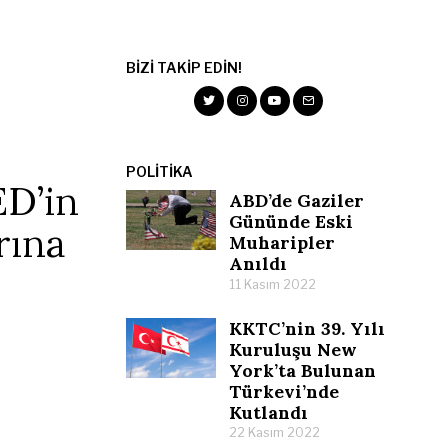
BIZI TAKIP EDIN!
POLITIKA
ED’in
ABD’de Gaziler
Gününde Eski
rına
Muharipler
Anıldı
11 Kasım 2022
KKTC’nin 39. Yılı
Kuruluşu New
York’ta Bulunan
Türkevi’nde
Kutlandı
22 Kasım 2022