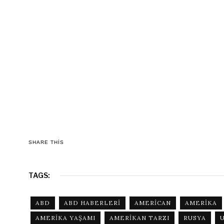
SHARE THIS
TAGS:
ABD
ABD HABERLERI
AMERICAN
AMERIKA
AMERIKA YAŞAMI
AMERIKAN TARZI
RUSYA