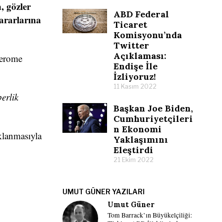
, gözler
ABD Federal
ararlarına
Ticaret
Komisyonu’nda
Twitter
Açıklaması:
erome
Endişe İle
İzliyoruz!
11 Kasım 2022
erlik
Başkan Joe Biden,
Cumhuriyetçileri
n Ekonomi
klanmasıyla
Yaklaşımını
Eleştirdi
21 Ekim 2022
UMUT GÜNER YAZILARI
Umut Güner
Tom Barrack’ın Büyükelçiliği: