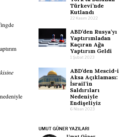
Türkevi’nde
Kutlandı
22 Kasım 2022
fingde
ABD’den Rusya’yı
Yaptırımladan
Kaçıran Ağa
aptırım
Yaptırım Geldi
1 Şubat 2023
ABD’den Mescid-i
kisine
Aksa Açıklaması:
İsrail’in
Saldırıları
 nedeniyle
Nedeniyle
Endişeliyiz
6 Nisan 2023
UMUT GÜNER YAZILARI
Umut Güner