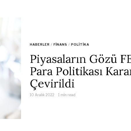
HABERLER
/
FINANS
/
POLITIKA
Piyasaların Gözü F
Para Politikası Kara
Çevirildi
10 Aralık 2022
1 min read