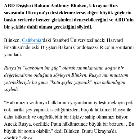
ABD Dışişleri Bakanı Anthony Blinken, Ukrayna-Rus
savaşında Ukrayna’yı desteklemezlerse, diğer büyük güçlerin
başka yerlerde benzer girişimleri deneyebileceğini ve ABD’nin
bir şekilde dahil olması gerektiğini söyledi.
Blinken,
California
‘daki Stanford Üniversitesi’ndeki Harvard
Enstitüsü’nde eski Dışişleri Bakanı Condoleezza Rice’ın sorularını
yanıtladı.
Rusya’yı “kaybolan bir güç” olarak tanımlamanın doğru bir
değerlendirme olduğunu söyleyen Blinken, Rusya’nın muazzam
yetenekleriyle bu gücü “kötü şeyler yapmak” için kullandığını
söyledi.
“Halkımızın ve dünya halklarının yaşamlarını iyileştirmek için pek
çok harika şey yapmak istediğimizden, birçok hükümet Rusya ile
daha istikrarlı ve öngörülebilir bir ilişkiye sahip olmamızı istiyor.
Ancak Rusya, özellikle Putin hükümetinde büyük bir bozucu. , Bu
büyük bir sorun olabilir,” dedi Blinken. Bunu Ukrayna’da
gördük.” diyor.