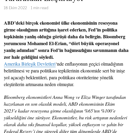
18 Ekim 2022
1 min read
ABD’deki birçok ekonomist ülke ekonomisinin resesyona
girme olasılığının arttığına işaret ederken, Fed’in politika
tepkisinin yanlış olduğu görüşü daha da belirgin. Bloomberg
yorumcusu Mohamed El-Erian, “dört büyük operasyonel
yanlış adımdan” sonra Fed’in bağımsızlığını savunmanın daha
zor hale geldiğini söyledi.
Amerika Birleşik Devletleri
‘nde enflasyonun geçici olmadığının
belirtilmesi ve para politikası tepkilerinin ekonomide sert bir inişe
yol açacağı beklentileri, para politikası otoritelerine yönelik
eleştirilerin artmasına neden olmuştur.
Bloomberg ekonomistleri Anna Wong ve Eliza Winger tarafından
hazırlanan en son olasılık modeli, ABD ekonomisinin Ekim
2023’e kadar resesyona girme olasılığının %65’ten %100’e
yükseldiğini öne sürüyor. Ekonomistler, bu risk artışının nedenleri
olarak daha sıkı finansal koşullar, yüksek enflasyon ve şahin bir
Federal Rezerv’i öne sürerek diğer tüm dönemlerde ABD’de