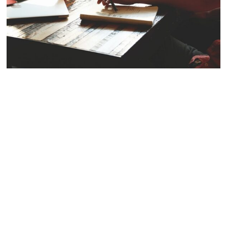
HABERLER
/
SILIKON VADISI
/
TEKNOLOJI
Amerikalı Teknoloji Şirketleri
Bilançolarını Yayınladı
3 Şubat 2023
1 min read
ABD’li teknoloji devleri
Apple ve Google’ın ana şirketi
Alphabet geçen yıl Ekim-Aralık aylarında beklentileri
karşılamazken, aynı dönemde Amazon’un satışları piyasa
beklentilerinin üzerinde gerçekleşti. Apple, Amazon ve
Alphabet Ekim-Aralık 2022 bilançoları yayınlandı.