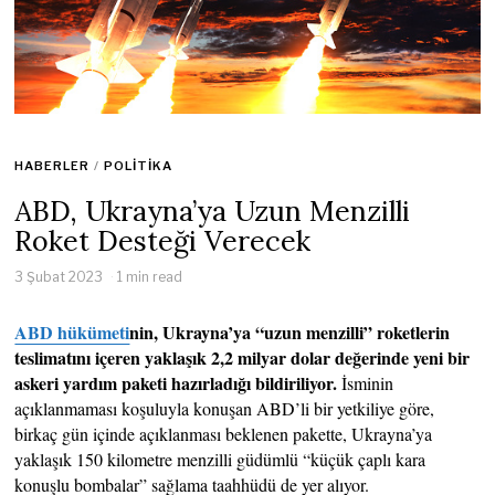
HABERLER
/
POLITIKA
ABD, Ukrayna’ya Uzun Menzilli
Roket Desteği Verecek
3 Şubat 2023
1 min read
ABD hükümeti
nin, Ukrayna’ya “uzun menzilli” roketlerin
teslimatını içeren yaklaşık 2,2 milyar dolar değerinde yeni bir
askeri yardım paketi hazırladığı bildiriliyor.
İsminin
açıklanmaması koşuluyla konuşan ABD’li bir yetkiliye göre,
birkaç gün içinde açıklanması beklenen pakette, Ukrayna’ya
yaklaşık 150 kilometre menzilli güdümlü “küçük çaplı kara
konuşlu bombalar” sağlama taahhüdü de yer alıyor.