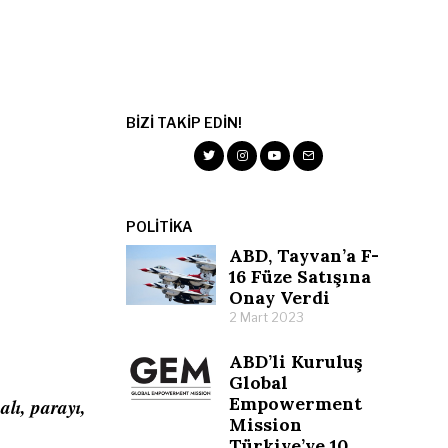
BIZI TAKIP EDIN!
POLITIKA
ABD, Tayvan’a F-
16 Füze Satışına
Onay Verdi
2 Mart 2023
ABD’li Kuruluş
Global
Empowerment
lı, parayı,
Mission
Türkiye’ye 10