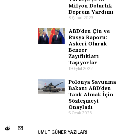
Milyon Dolarlık
Deprem Yardımı
8 Şubat 2023
ABD’den Çin ve
Rusya Raporu:
Askeri Olarak
Benzer
Zayıflıkları
Taşıyorlar
19 Eylül 2022
Polonya Savunma
Bakanı ABD’den
Tank Almak İçin
Sözleşmeyi
Onayladı
5 Ocak 2023
UMUT GÜNER YAZILARI