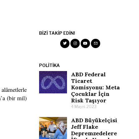
BIZI TAKIP EDIN!
POLITIKA
ABD Federal
Ticaret
Komisyonu: Meta
alâmetlerle
Çocuklar İçin
’a (bir mil)
Risk Taşıyor
4 Mayıs 2023
ABD Büyükelçisi
Jeff Flake
Depremzedelere