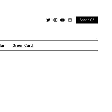
Abone Ol!
lar
Green Card