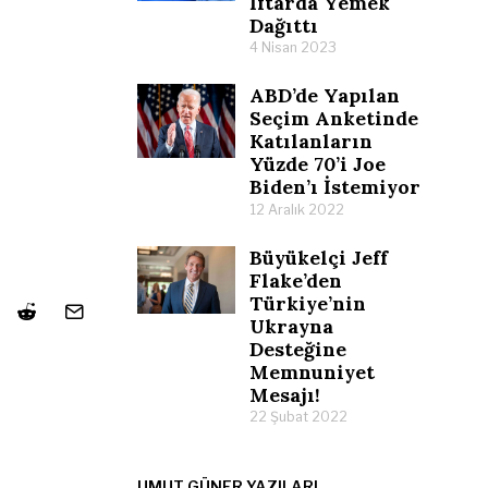
İftarda Yemek
Dağıttı
4 Nisan 2023
ABD’de Yapılan
Seçim Anketinde
Katılanların
Yüzde 70’i Joe
Biden’ı İstemiyor
12 Aralık 2022
Büyükelçi Jeff
Flake’den
Türkiye’nin
Ukrayna
Desteğine
Memnuniyet
Mesajı!
22 Şubat 2022
UMUT GÜNER YAZILARI