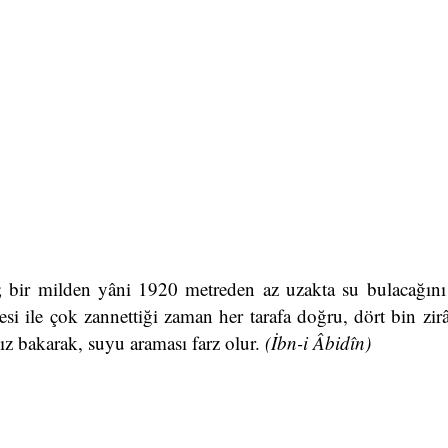
in; bir milden yâni 1920 metreden az uzakta su bulacağını 
i ile çok zannettiği zaman her tarafa doğru, dört bin zirâ
z bakarak, suyu araması farz olur.
(İbn-i Âbidîn)