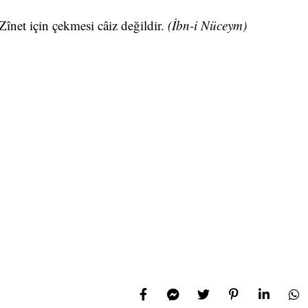
 Zînet için çekmesi câiz değildir.
(İbn-i
Nüceym)