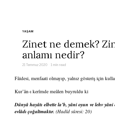
YAŞAM
Zinet ne demek? Zi
anlamı nedir?
21 Temmuz 2020
1 min read
Fâidesi, menfaati olmayıp, yalnız gösteriş için kulla
Kur’ân-ı kerîmde meâlen buyruldu ki
Dünyâ hayâtı elbette la’b, yâni oyun ve lehv yâni 
evlâdı çoğaltmaktır.
(Hadîd sûresi: 20)