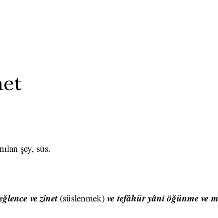
net
nılan şey, süs.
eğlence ve zînet
ve tefâhür yâni öğünme ve ma
(süslenmek)