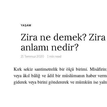
YAŞAM
Zira ne demek? Zira
anlamı nedir?
21 Temmuz 2020
1 min read
Kırk sekiz santimetrelik bir ölçü birimi. Misâfir
veya âkıl bâliğ ve âdil bir müslümanın haber vermes
giderek veya birini göndererek ve mümkün ise yalnı