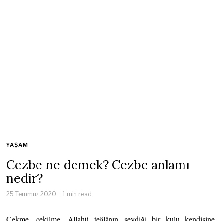
YAŞAM
Cezbe ne demek? Cezbe anlamı
nedir?
25 Temmuz 2020
1 min read
Çekme, çekilme. Allahü teâlânın sevdiği bir kulu kendisine