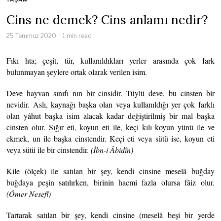
Cins ne demek? Cins anlamı nedir?
25 Temmuz 2020
1 min read
Fıkı hta; çeşit, tür, kullanıldıkları yerler arasında çok fark
bulunmayan şeylere ortak olarak verilen isim.
Deve hayvan sınıfı nın bir cinsidir. Tüylü deve, bu cinsten bir
nevidir. Aslı, kaynağı başka olan veya kullanıldığı yer çok farklı
olan yâhut başka isim alacak kadar değiştirilmiş bir mal başka
cinsten olur. Sığır eti, koyun eti ile, keçi kılı koyun yünü ile ve
ekmek, un ile başka cinstendir. Keçi eti veya sütü ise, koyun eti
veya sütü ile bir cinstendir.
(İbn-i Âbidîn)
Kile (ölçek) ile satılan bir şey, kendi cinsine meselâ buğday
buğdaya peşin satılırken, birinin hacmi fazla olursa fâiz olur.
(Ömer Nesefî)
Tartarak satılan bir şey, kendi cinsine (meselâ beşi bir yerde