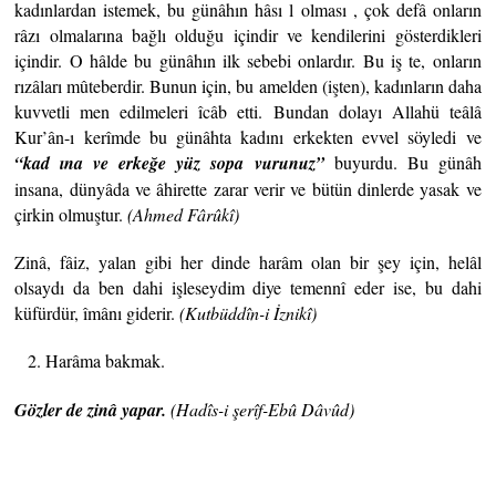
kadınlardan istemek, bu günâhın hâsı l olması , çok defâ onların
râzı olmalarına bağlı olduğu içindir ve kendilerini gösterdikleri
içindir. O hâlde bu günâhın ilk sebebi onlardır. Bu iş te, onların
rızâları mûteberdir. Bunun için, bu amelden (işten), kadınların daha
kuvvetli men edilmeleri îcâb etti. Bundan dolayı Allahü teâlâ
Kur’ân-ı kerîmde bu günâhta kadını erkekten evvel söyledi ve
“kad ına ve erkeğe yüz sopa vurunuz”
buyurdu. Bu günâh
insana, dünyâda ve âhirette zarar verir ve bütün dinlerde yasak ve
çirkin olmuştur.
(Ahmed Fârûkî)
Zinâ, fâiz, yalan gibi her dinde harâm olan bir şey için, helâl
olsaydı da ben dahi işleseydim diye temennî eder ise, bu dahi
küfürdür, îmânı giderir.
(Kutbüddîn-i
İznikî)
Harâma bakmak.
Gözler de zinâ yapar.
(Hadîs-i şerîf-Ebû Dâvûd)