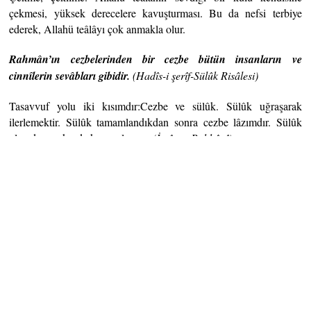
çekmesi, yüksek derecelere kavuşturması. Bu da nefsi terbiye
ederek, Allahü teâlâyı çok anmakla olur.
Rahmân’ın cezbelerinden bir cezbe bütün insanların ve
cinnîlerin sevâbları gibidir.
(Hadîs-i şerîf-Sülûk Risâlesi)
Tasavvuf yolu iki kısımdır:Cezbe ve sülûk. Sülûk uğraşarak
ilerlemektir. Sülûk tamamlandıkdan sonra cezbe lâzımdır. Sülûk
olmadan maksada kavuşulamaz.
(İmâm-ı
Rabbânî)
Cezbe, Allahü teâlânın ismini çok anmakla, sülûk, Lâ ilâhe illallâh
sözünü çok söylemekle hâsıl olur.
(İmâm-ı
Rabbânî)
Cezbenin sülûktan önce olması için sevilmiş olmak lâzımdır.
İstenmedikçe çekilmek olmaz. Bu, Allahü teâlânın öyle bir
ihsânıdır ki, dilediğine verir.
(İmâm-ı
Rabbânî)
Sülûk (tasavvuf yoluna girip ilerleme) yapmadan hâsıl olan cezbe
noksan ve bozuk olur.
(Behâüddîn-i Buhârî)