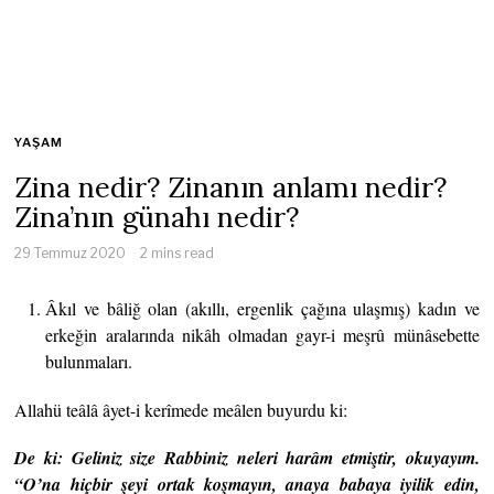
YAŞAM
Zina nedir? Zinanın anlamı nedir?
Zina’nın günahı nedir?
29 Temmuz 2020
2 mins read
Âkıl ve bâliğ olan (akıllı, ergenlik çağına ulaşmış) kadın ve
erkeğin aralarında nikâh olmadan gayr-i meşrû münâsebette
bulunmaları.
Allahü teâlâ âyet-i kerîmede meâlen buyurdu ki:
De ki: Geliniz size Rabbiniz neleri harâm etmiştir, okuyayım.
“O’na hiçbir şeyi ortak koşmayın, anaya babaya iyilik edin,