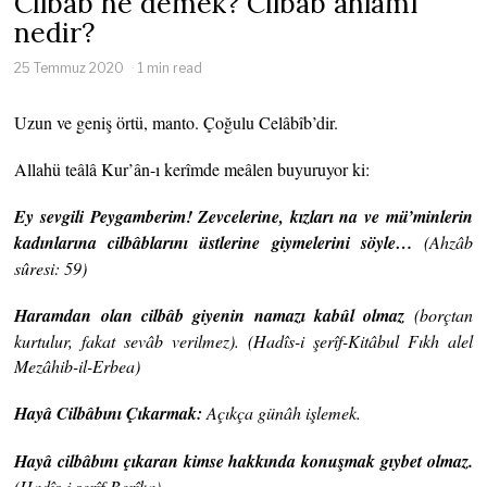
Cilbab ne demek? Cilbab anlamı
nedir?
25 Temmuz 2020
1 min read
Uzun ve geniş örtü, manto. Çoğulu Celâbîb’dir.
Allahü teâlâ Kur’ân-ı kerîmde meâlen buyuruyor ki:
Ey sevgili Peygamberim! Zevcelerine, kızları na ve mü’minlerin
kadınlarına cilbâblarını üstlerine giymelerini söyle…
(Ahzâb
sûresi: 59)
Haramdan olan cilbâb giyenin namazı kabûl olmaz
(borçtan
kurtulur, fakat sevâb verilmez). (Hadîs-i şerîf-Kitâbul Fıkh alel
Mezâhib-il-Erbea)
Hayâ Cilbâbını Çıkarmak:
Açıkça günâh işlemek.
Hayâ cilbâbını çıkaran kimse hakkında konuşmak gıybet olmaz.
(Hadîs-i şerîf-Berîka)