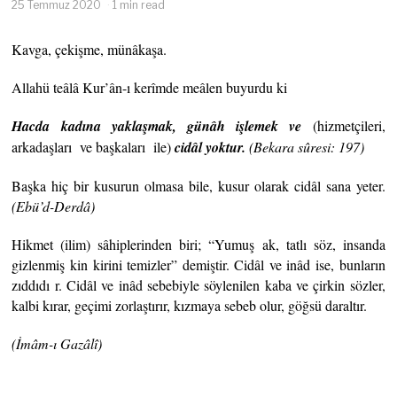
25 Temmuz 2020
1 min read
Kavga, çekişme, münâkaşa.
Allahü teâlâ Kur’ân-ı kerîmde meâlen buyurdu ki
Hacda kadına yaklaşmak, günâh işlemek ve
(hizmetçileri,
arkadaşları
ve başkaları
ile)
cidâl yoktur.
(Bekara sûresi: 197)
Başka hiç bir kusurun olmasa bile, kusur olarak cidâl sana yeter.
(Ebü’d-Derdâ)
Hikmet (ilim) sâhiplerinden biri; “Yumuş ak, tatlı söz, insanda
gizlenmiş kin kirini temizler” demiştir. Cidâl ve inâd ise, bunların
zıddıdı r. Cidâl ve inâd sebebiyle söylenilen kaba ve çirkin sözler,
kalbi kırar, geçimi zorlaştırır, kızmaya sebeb olur, göğsü daraltır.
(İmâm-ı Gazâlî)