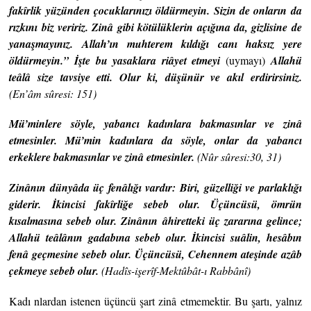
fakîrlik yüzünden çocuklarınızı öldürmeyin. Sizin de onların da
rızkını biz veririz. Zinâ gibi kötülüklerin açığına da, gizlisine de
yanaşmayınız. Allah’ın muhterem kıldığı canı haksız yere
öldürmeyin.” İşte bu yasaklara riâyet etmeyi
(uymayı)
Allahü
teâlâ size tavsiye etti. Olur ki, düşünür ve akıl erdirirsiniz.
(En’âm sûresi:
151)
Mü’minlere söyle, yabancı kadınlara bakmasınlar ve zinâ
etmesinler. Mü’min kadınlara da söyle, onlar da yabancı
erkeklere bakmasınlar ve zinâ etmesinler.
(Nûr sûresi:
30, 31)
Zinânın dünyâda üç fenâlığı vardır: Biri, güzelliği ve parlaklığı
giderir. İkincisi fakîrliğe sebeb olur. Üçüncüsü, ömrün
kısalmasına sebeb olur. Zinânın âhiretteki üç zararına gelince;
Allahü teâlânın gadabına sebeb olur. İkincisi suâlin, hesâbın
fenâ geçmesine sebeb olur. Üçüncüsü, Cehennem ateşinde azâb
çekmeye sebeb olur.
(Hadîs-i
şerîf-Mektûbât-ı Rabbânî)
Kadı nlardan istenen üçüncü şart zinâ etmemektir. Bu şartı, yalnız