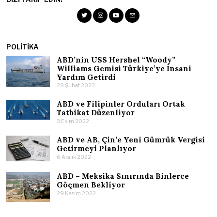
POLITIKA
ABD’nin USS Hershel “Woody”
Williams Gemisi Türkiye’ye İnsani
Yardım Getirdi
28 Şubat 2023
ABD ve Filipinler Orduları Ortak
Tatbikat Düzenliyor
3 Ekim 2022
ABD ve AB, Çin’e Yeni Gümrük Vergisi
Getirmeyi Planlıyor
6 Aralık 2022
ABD – Meksika Sınırında Binlerce
Göçmen Bekliyor
29 Kasım 2022