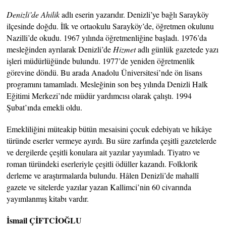
Denizli’de Ahilik
adlı eserin yazarıdır. Denizli’ye bağlı Sarayköy
ilçesinde doğdu. İlk ve ortaokulu Sarayköy’de, öğretmen okulunu
Nazilli’de okudu. 1967 yılında öğretmenliğine başladı. 1976’da
mesleğinden ayrılarak Denizli’de
Hizmet
adlı günlük gazetede yazı
işleri müdürlüğünde bulundu. 1977’de yeniden öğretmenlik
görevine döndü. Bu arada Anadolu Üniversitesi’nde ön lisans
programını tamamladı. Mesleğinin son beş yılında Denizli Halk
Eğitimi Merkezi’nde müdür yardımcısı olarak çalıştı. 1994
Şubat’ında emekli oldu.
Emekliliğini müteakip bütün mesaisini çocuk edebiyatı ve hikâye
türünde eserler vermeye ayırdı. Bu süre zarfında çeşitli gazetelerde
ve dergilerde çeşitli konulara ait yazılar yayımladı. Tiyatro ve
roman türündeki eserleriyle çeşitli ödüller kazandı. Folklorik
derleme ve araştırmalarda bulundu. Hâlen Denizli’de mahallî
gazete ve sitelerde yazılar yazan Kallimci’nin 60 civarında
yayımlanmış kitabı vardır.
İsmail ÇİFTCİOĞLU