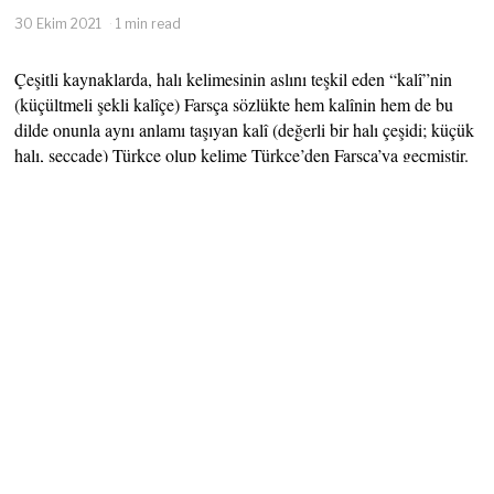
30 Ekim 2021
1 min read
Çeşitli kaynaklarda, halı kelimesinin aslını teşkil eden “kalî”nin
(küçültmeli şekli kalîçe) Farsça sözlükte hem kalînin hem de bu
dilde onunla aynı anlamı taşıyan kalî (değerli bir halı çeşidi; küçük
halı, seccade) Türkçe olup kelime Türkçe’den Farsça’ya geçmiştir.
Osmanlı döneminde kaliçecilik yani halıcılık oldukça önemli bir
sektördü ve Avrupa’nın bile bu sektöre yoğun ilgisi vardı.
Osmanlı Devleti kumaş, kaliçe, kilim vb. dokumaların kalite,
dayanıklılık, renklerinin solmaz olması ve kumaş toplarının belli
bir arşında yapılması için birtakım usul ve kurallar koymuştur.
Bunların iyi ve sağlam ve tam top olmasından esnaf şeyh ve
kethüdaları yani esnaf heyetleri sorumluydu. Ülkedeki dokuma ve
kumaş tezgâhları her zaman kontrole tabi idi. Her kime ait olursa
olsun ülke dışına çıkacak eşya için mutlaka idarenin müsaadesi
lazımdı. Bütün eşya hükümetçe tayin edilen narh üzerinden
satılırdı. Yabancı memleketlere gönderilecek dokumaların sağlam,
renkleri sabit ve ölçüye uygun olup olmadığı iyice incelenir, miri