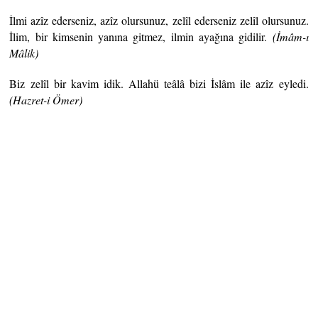
İlmi azîz ederseniz, azîz olursunuz, zelîl ederseniz zelîl olursunuz.
İlim, bir kimsenin yanına gitmez, ilmin ayağına gidilir.
(İmâm-ı
Mâlik)
Biz zelîl bir kavim idik. Allahü teâlâ bizi İslâm ile azîz eyledi.
(Hazret-i Ömer)