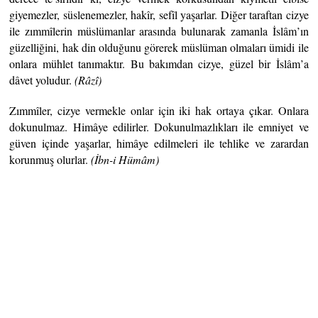
giyemezler, süslenemezler, hakîr, sefîl yaşarlar. Diğer taraftan cizye
ile zımmîlerin müslümanlar arasında bulunarak zamanla İslâm’ın
güzelliğini, hak din olduğunu görerek müslüman olmaları ümidi ile
onlara mühlet tanımaktır. Bu bakımdan cizye, güzel bir İslâm’a
dâvet yoludur.
(Râzî)
Zımmîler, cizye vermekle onlar için iki hak ortaya çıkar. Onlara
dokunulmaz. Himâye edilirler. Dokunulmazlıkları ile emniyet ve
güven içinde yaşarlar, himâye edilmeleri ile tehlike ve zarardan
korunmuş olurlar.
(İbn-i Hümâm)