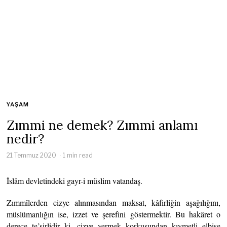
YAŞAM
Zımmi ne demek? Zımmi anlamı
nedir?
21 Temmuz 2020
1 min read
İslâm devletindeki gayr-i müslim vatandaş.
Zımmîlerden cizye alınmasından maksat, kâfirliğin aşağılığını,
müslümanlığın ise, izzet ve şerefini göstermektir. Bu hakâret o
derece te’sirlidir ki, cizye vermek korkusundan kıymetli elbise