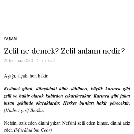
YAŞAM
Zelil ne demek? Zelil anlamı nedir?
21 Temmuz 2020
1 min read
Aşağı, alçak, hor, hakîr.
Kıyâmet günü, dünyâdaki kibir sâhibleri, küçük karınca gibi
zelîl ve hakîr olarak kabirden çıkarılacaktır. Karınca gibi fakat
insan şeklinde olacaklardır. Herkes bunları hakîr görecektir.
(Hadîs-i şerîf-Berîka)
Nefsini azîz eden dînini yıkar. Nefsini zelîl eden kimse, dînini azîz
eder.
(Mücâhid bin
Cebr)