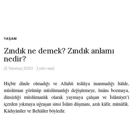
YAŞAM
Zındık ne demek? Zındık anlamı
nedir?
21 Temmuz 2020
1 min read
Hiçbir dinde olmadığı ve Allahü teâlâya inanmadığı hâlde,
müslüman görünüp müslümanlığı değiştirmeye, îmânı bozmaya,
dinsizliği müslümanlık olarak yaymaya çalışan ve İslâmiyet’i
içerden yıkmaya uğraşan sinsi İslâm düşmanı, azılı kâfir, münâfık.
Kâdıyânîler ve Behâîler böyledir.
Zındık, Allahü teâlâya ve Muhammed aleyhisselâmın peygamber
olduğuna inandığını, Kur’ân’a ve hadîslere uyduğunu söyler.