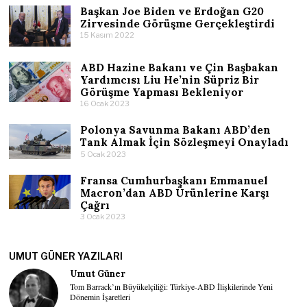
Başkan Joe Biden ve Erdoğan G20
Zirvesinde Görüşme Gerçekleştirdi
15 Kasım 2022
ABD Hazine Bakanı ve Çin Başbakan
Yardımcısı Liu He’nin Süpriz Bir
Görüşme Yapması Bekleniyor
16 Ocak 2023
Polonya Savunma Bakanı ABD’den
Tank Almak İçin Sözleşmeyi Onayladı
5 Ocak 2023
Fransa Cumhurbaşkanı Emmanuel
Macron’dan ABD Ürünlerine Karşı
Çağrı
3 Ocak 2023
UMUT GÜNER YAZILARI
Umut Güner
Tom Barrack’ın Büyükelçiliği: Türkiye-ABD İlişkilerinde Yeni
Dönemin İşaretleri