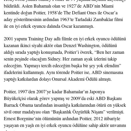
bildirildi. Aslen Bahamalı olan ve 1927’de ABD’nin Miami
kentinde doğan Poitier, 1958’de The Defiant Ones ile Oscar’a
aday gösterilmesinin ardından 1963’te Tarladaki Zambaklar filmi
ile en iyi erkek oyuncu dalında Oscar kazanmıştı.
2001 yapımı Training Day adlı filmle en iyi erkek oyuncu ödülünü
kazanan ikinci siyahi aktör olan Denzel Washington, ödülünü
aldığı sırada yaptığı konuşmada, Poitier’i överek, “Ben her zaman
senin peşinde olacağım Sidney. Her zaman ayak izlerini takip
edeceğim. Yapmayı tercih edeceğim başka bir şey yok efendim”
ifadelerini kullanmıştı. Aynı törende Poitier ise, ABD sinemasına
yaptığı katkılardan dolayı Onursal Akademi Ödülü almıştı.
Poitier, 1997’den 2007’ye kadar Bahamalar’ın Japonya
Büyükelçisi olarak görev yapmış ve 2009’da eski ABD Başkanı
Barrack Obama tarafından insanlığa katkılarından ötürü en yüksek
sivil onur madalyası olan “Başkanlık Özgürlük Nişanı” verilmişti.
Ernest Borgnine’nin ölümünün ardından Poitier, 2012 itibariyle
yaşayan en yaşlı en iyi erkek oyuncu ödülüne sahip aktör unvanını