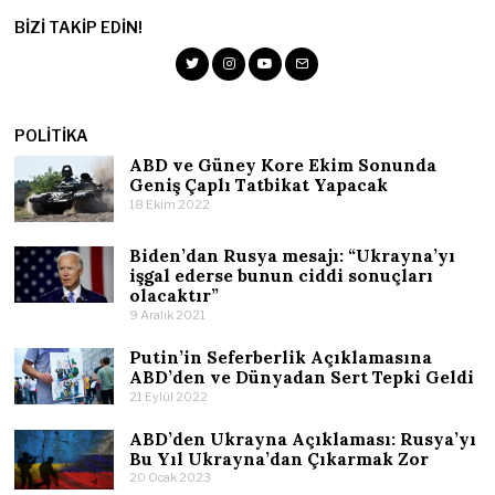
BIZI TAKIP EDIN!
POLITIKA
ABD ve Güney Kore Ekim Sonunda
Geniş Çaplı Tatbikat Yapacak
18 Ekim 2022
Biden’dan Rusya mesajı: “Ukrayna’yı
işgal ederse bunun ciddi sonuçları
olacaktır”
9 Aralık 2021
Putin’in Seferberlik Açıklamasına
ABD’den ve Dünyadan Sert Tepki Geldi
21 Eylül 2022
ABD’den Ukrayna Açıklaması: Rusya’yı
Bu Yıl Ukrayna’dan Çıkarmak Zor
20 Ocak 2023