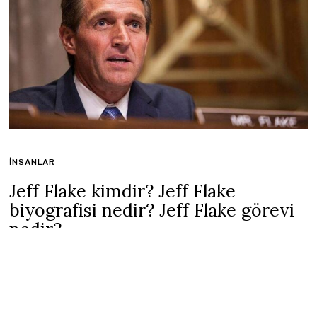
İNSANLAR
Jeff Flake kimdir? Jeff Flake
biyografisi nedir? Jeff Flake görevi
nedir?
7 Ocak 2022
5 mins read
Atanmış Büyükelçi Flake, 13 Temmuz 2021 tarihinde Başkan
Biden tarafından ABD’nin Ankara Büyükelçiliğine aday