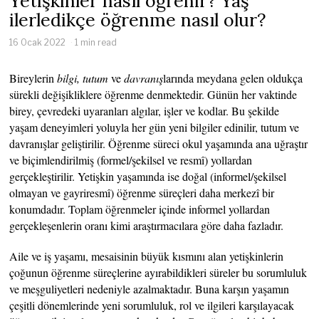
Yetişkinler nasıl öğrenir? Yaş
ilerledikçe öğrenme nasıl olur?
16 Ocak 2022
1 min read
Bireylerin
bilgi, tutum
ve
davranış
larında meydana gelen oldukça
sürekli değişikliklere öğrenme denmektedir. Günün her vaktinde
birey, çevredeki uyaranları algılar, işler ve kodlar. Bu şekilde
yaşam deneyimleri yoluyla her gün yeni bilgiler edinilir, tutum ve
davranışlar geliştirilir. Öğrenme süreci okul yaşamında ana uğraştır
ve biçimlendirilmiş (formel/şekilsel ve resmî) yollardan
gerçekleştirilir. Yetişkin yaşamında ise doğal (informel/şekilsel
olmayan ve gayriresmî) öğrenme süreçleri daha merkezî bir
konumdadır. Toplam öğrenmeler içinde informel yollardan
gerçekleşenlerin oranı kimi araştırmacılara göre daha fazladır.
Aile ve iş yaşamı, mesaisinin büyük kısmını alan yetişkinlerin
çoğunun öğrenme süreçlerine ayırabildikleri süreler bu sorumluluk
ve meşguliyetleri nedeniyle azalmaktadır. Buna karşın yaşamın
çeşitli dönemlerinde yeni sorumluluk, rol ve ilgileri karşılayacak