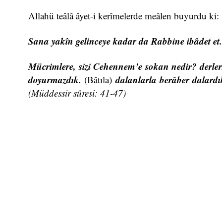
Allahü teâlâ âyet-i kerîmelerde meâlen buyurdu ki:
Sana yakîn gelinceye kadar da Rabbine ibâdet et
Mücrimlere, sizi Cehennem’e sokan nedir? derle
doyurmazdık.
dalanlarla berâber dalardı
(Bâtıla)
(Müddessir sûresi: 41-47)