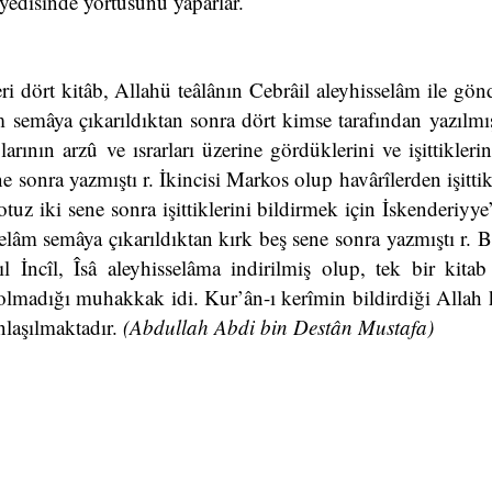
i yedisinde yortusunu yaparlar.
eri dört kitâb, Allahü teâlânın Cebrâil aleyhisselâm ile gönd
lâm semâya çıkarıldıktan sonra dört kimse tarafından yazılmış
arının arzû ve ısrarları üzerine gördüklerini ve işittikleri
e sonra yazmıştı r. İkincisi Markos olup havârîlerden işittik
uz iki sene sonra işittiklerini bildirmek için İskenderiyye’
lâm semâya çıkarıldıktan kırk beş sene sonra yazmıştı r. B
l İncîl, Îsâ aleyhisselâma indirilmiş olup, tek bir kitab
y olmadığı muhakkak idi. Kur’ân-ı kerîmin bildirdiği Allah
nlaşılmaktadır.
(Abdullah Abdi bin Destân Mustafa)