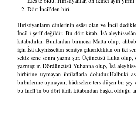
Efes’te öldü. Hıristiyanlar, on ikinci ayın yirm
Dört İncîl’den biri.
Hıristiyanların dinlerinin esâsı olan ve İncîl dedikl
İncîl-i şerîf değildir. Bu dört kitab, Îsâ aleyhisse
kitabıdırlar. Bunlardan birincisi Matta olup, ahbabl
için Îsâ aleyhisselâm semâya çıkarıldıktan on iki sen
sekiz sene sonra yazmı ştır. Üçüncüsü Luka olup, ot
yazmışt ır. Dördüncüsü Yuhanna olup, Îsâ aleyhisse
birbirine uymayan ihtilaflarla doludur.Halbuki ası
birbirlerine uymayan, hâdiselere ters düşen bir şe
bu İncîl’in bu dört târih kitabından başka olduğu a