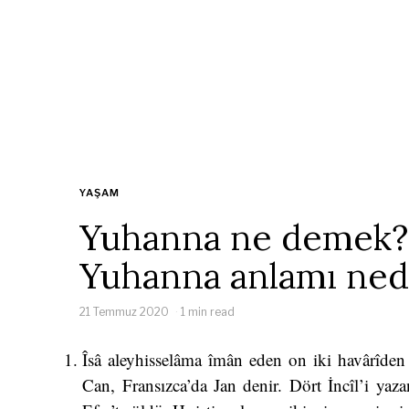
YAŞAM
Yuhanna ne demek?
Yuhanna anlamı ned
21 Temmuz 2020
1 min read
Îsâ aleyhisselâma îmân eden on iki havârîden
Can, Fransızca’da Jan denir. Dört İncîl’i yaza