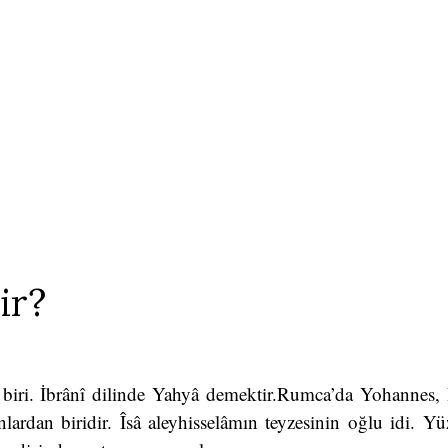
ir?
 biri. İbrânî dilinde Yahyâ demektir.Rumca’da Yohannes, İ
nlardan biridir. Îsâ aleyhisselâmın teyzesinin oğlu idi. Y