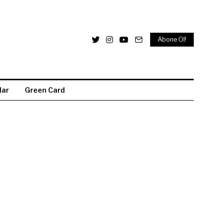
Abone Ol!
lar
Green Card