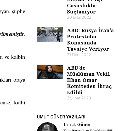
Casuslukla
ayan, şüphe
Suçlanıyor
30 Eylül 2022
ABD: Rusya İran’a
ilmemiştir.
Protestolar
Konusunda
Tavsiye Veriyor
27 Ekim 2022
en ve kalbin
ABD’de
Müslüman Vekil
ıkları oraya
Ilhan Omar
Komiteden İhraç
Edildi
2 Şubat 2023
ense, kalbi
UMUT GÜNER YAZILARI
Umut Güner
Tom Barrack’ın Büyükelçiliği: