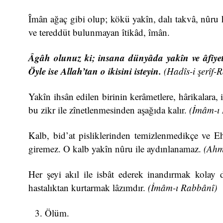
Îmân ağaç gibi olup; kökü yakîn, dalı takvâ, nûru 
ve tereddüt bulunmayan îtikâd, îmân.
Âgâh olunuz ki; insana dünyâda yakîn ve âfiye
Öyle ise Allah’tan o ikisini isteyin.
(Hadîs-i şerîf
Yakîn ihsân edilen birinin kerâmetlere, hârikalara,
bu zikr ile zînetlenmesinden aşağıda kalır.
(İmâm-ı
Kalb, bid’at pisliklerinden temizlenmedikçe ve Ehl
giremez. O kalb yakîn nûru ile aydınlanamaz.
(Ahm
Her şeyi akıl ile isbât ederek inandırmak kolay d
hastalıktan kurtarmak lâzımdır.
(İmâm-ı
Rabbânî)
Ölüm.