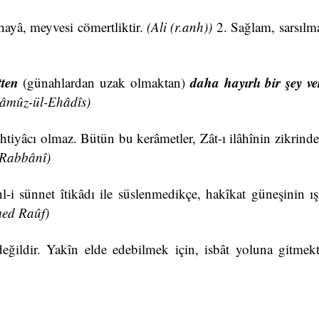
hayâ, meyvesi cömertliktir.
(Ali (r.anh))
2. Sağlam, sarsılm
tten
daha hayırlı bir şey ver
(günahlardan uzak olmaktan)
-Râmûz-ül-Ehâdîs)
 ihtiyâcı olmaz. Bütün bu kerâmetler, Zât-ı ilâhînin zikrind
Rabbânî)
-i sünnet îtikâdı ile süslenmedikçe, hakîkat güneşinin ış
ed Raûf)
eğildir. Yakîn elde edebilmek için, isbât yoluna gitmekt