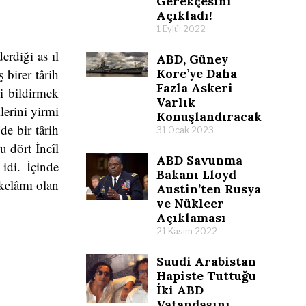
Gerekçesini
Açıkladı!
1 Eylül 2022
erdiği as ıl
ABD, Güney
 birer târih
Kore’ye Daha
Fazla Askeri
ni bildirmek
Varlık
lerini yirmi
Konuşlandıracak
de bir târih
31 Ocak 2023
u dört İncîl
ABD Savunma
 idi. İçinde
Bakanı Lloyd
 kelâmı olan
Austin’ten Rusya
ve Nükleer
Açıklaması
21 Kasım 2022
Suudi Arabistan
Hapiste Tuttuğu
İki ABD
Vatandaşını