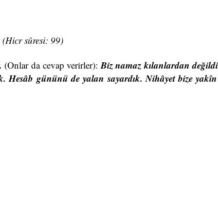
.
(Hicr sûresi: 99)
r.
Biz namaz kılanlardan değild
(Onlar da cevap verirler):
k. Hesâb gününü de yalan sayardık. Nihâyet bize yakîn g