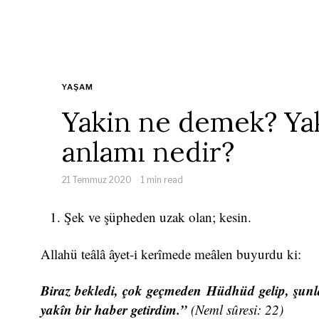
YAŞAM
Yakin ne demek? Ya
anlamı nedir?
21 Temmuz 2020
1 min read
Şek ve şüpheden uzak olan; kesin.
Allahü teâlâ âyet-i kerîmede meâlen buyurdu ki:
Biraz bekledi, çok geçmeden Hüdhüd gelip, şunl
yakîn bir haber getirdim.”
(Neml sûresi: 22)