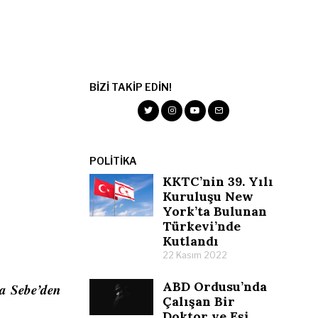
BIZI TAKIP EDIN!
POLITIKA
KKTC’nin 39. Yılı
Kuruluşu New
York’ta Bulunan
Türkevi’nde
Kutlandı
22 Kasım 2022
ABD Ordusu’nda
na Sebe’den
Çalışan Bir
Doktor ve Eşi