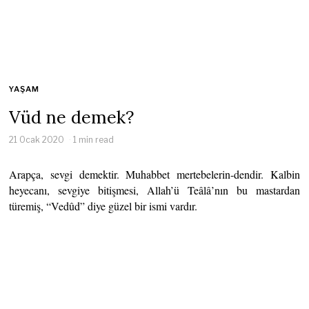
YAŞAM
Vüd ne demek?
21 Ocak 2020
1 min read
Arapça, sevgi demektir. Muhabbet mertebelerin-dendir. Kalbin
heyecanı, sevgiye bitişmesi, Allah’ü Teâlâ’nın bu mastardan
türemiş, “Vedûd” diye güzel bir ismi vardır.