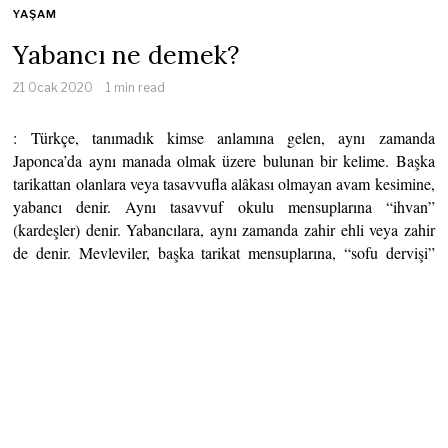
YAŞAM
Yabancı ne demek?
21 Ocak 2020
1 min read
: Türkçe, tanımadık kimse anlamına gelen, aynı zamanda
Japonca’da aynı manada olmak üzere bulunan bir kelime. Başka
tarikattan olanlara veya tasavvufla alâkası olmayan avam kesimine,
yabancı denir. Aynı tasavvuf okulu mensuplarına “ihvan”
(kardeşler) denir. Yabancılara, aynı zamanda zahir ehli veya zahir
de denir. Mevleviler, başka tarikat mensuplarına, “sofu dervişi”
derler. Yabancı tabiri, tasavvuf ıstılahında, ağyar şeklinde de
kullanılır.