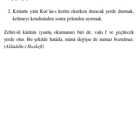
Kırâatte yâni Kur’ân-ı kerîm okurken duracak yerde durmak,
kelimeyi kendisinden sonra gelenden ayırmak.
Zellet-ül kârinin (yanlış okumanın) biri de, vakı f ve geçilecek
yerde olur. Bu şekilde hatâda, mânâ değişse de namaz bozulmaz.
(Alâüddîn-i Haskefî)