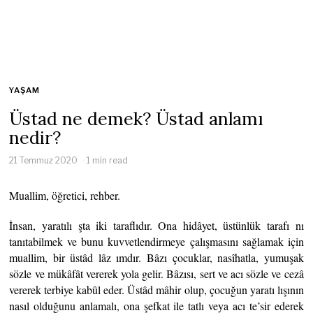
YAŞAM
Üstad ne demek? Üstad anlamı
nedir?
21 Temmuz 2020
1 min read
Muallim, öğretici, rehber.
İnsan, yaratılı şta iki taraflıdır. Ona hidâyet, üstünlük tarafı nı
tanıtabilmek ve bunu kuvvetlendirmeye çalışmasını sağlamak için
muallim, bir üstâd lâz ımdır. Bâzı çocuklar, nasîhatla, yumuşak
sözle ve mükâfât vererek yola gelir. Bâzısı, sert ve acı sözle ve cezâ
vererek terbiye kabûl eder. Üstâd mâhir olup, çocuğun yaratı lışının
nasıl olduğunu anlamalı, ona şefkat ile tatlı veya acı te’sir ederek