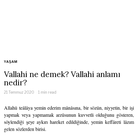
YAŞAM
Vallahi ne demek? Vallahi anlamı
nedir?
21 Temmuz 2020
1 min read
Allahü teâlâya yemin ederim mânâsına, bir sözün, niyyetin, bir işi
yapmak veya yapmamak arzûsunun kuvvetli olduğunu gösteren,
söylendiği şeye aykırı hareket edildiğinde, yemin keffâreti lâzım
gelen sözlerden birisi.