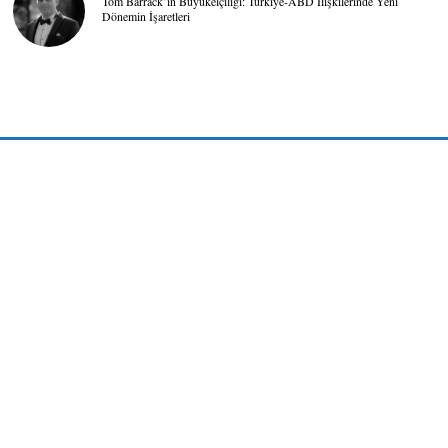
Tom Barrack’ın Büyükelçiliği: Türkiye-ABD İlişkilerinde Yeni
Dönemin İşaretleri