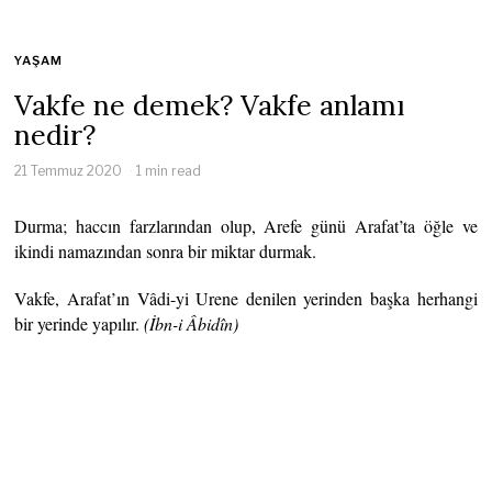
YAŞAM
Vakfe ne demek? Vakfe anlamı
nedir?
21 Temmuz 2020
1 min read
Durma; haccın farzlarından olup, Arefe günü Arafat’ta öğle ve
ikindi namazından sonra bir miktar durmak.
Vakfe, Arafat’ın Vâdi-yi Urene denilen yerinden başka herhangi
bir yerinde yapılır.
(İbn-i
Âbidîn)