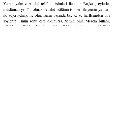
Yemin yalnı z Allahü teâlânın isimleri ile olur. Başka ş eylerle,
müslüman yemîni olmaz. Allahü teâlânın isimleri ile yemîn ya harf
ile veya kelime ile olur. İsmin başında be, te, ve harflerinden biri
söylenip, ismin sonu esre okunursa, yemin olur. Meselâ billahî,
tallahî, vallâhî demek gibi. Birisi hakkında “Vallâhî
dövmeyeceğim” diye yemîn eden kimse, bir kerre döğerse yemîni
bozulur, keffâret denen cezâyı verir ve yemin biter. İkinci defâ
döğerse bir daha keffâret vermez.
(Alâüddîn Haskefî)