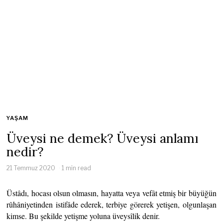
YAŞAM
Üveysi ne demek? Üveysi anlamı
nedir?
21 Temmuz 2020
1 min read
Üstâdı, hocası olsun olmasın, hayatta veya vefât etmiş bir büyüğün
rûhâniyetinden istifâde ederek, terbiye görerek yetişen, olgunlaşan
kimse. Bu şekilde yetişme yoluna üveysîlik denir.