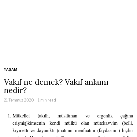
YAŞAM
Vakıf ne demek? Vakıf anlamı
nedir?
21 Temmuz 2020
1 min read
Mükellef (akıllı, müslüman ve ergenlik çağına
erişmiş)kimsenin kendi mülkü olan mütekavvim (belli,
kıymetli ve dayanıklı )malının menfaatini (faydasını ) hiçbir