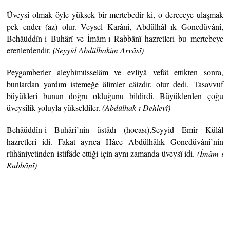
Üveysî olmak öyle yüksek bir mertebedir ki, o dereceye ulaşmak
pek ender (az) olur. Veysel Karânî, Abdülhâl ık Goncdüvânî,
Behâüddîn-i Buhârî ve İmâm-ı Rabbânî hazretleri bu mertebeye
erenlerdendir.
(Seyyid Abdülhakîm Arvâsî)
Peygamberler aleyhimüsselâm ve evliyâ vefât ettikten sonra,
bunlardan yardım istemeğe âlimler câizdir, olur dedi. Tasavvuf
büyükleri bunun doğru olduğunu bildirdi. Büyüklerden çoğu
üveysîlik yoluyla yükseldiler.
(Abdülhak-ı
Dehlevî)
Behâüddîn-i Buhârî’nin üstâdı (hocası),Seyyid Emîr Külâl
hazretleri idi. Fakat ayrıca Hâce Abdülhâlık Goncdüvânî’nin
rûhâniyetinden istifâde ettiği için aynı zamanda üveysî idi.
(İmâm-ı
Rabbânî)