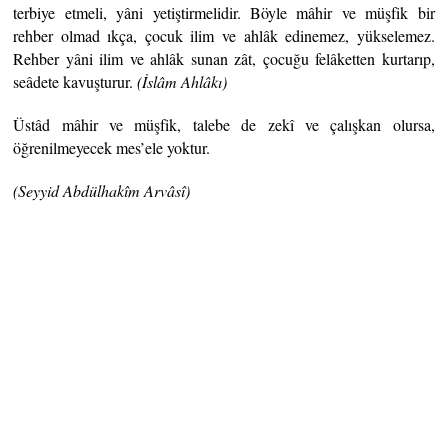
terbiye etmeli, yâni yetiştirmelidir. Böyle mâhir ve müşfik bir
rehber olmad ıkça, çocuk ilim ve ahlâk edinemez, yükselemez.
Rehber yâni ilim ve ahlâk sunan zât, çocuğu felâketten kurtarıp,
seâdete kavuşturur.
(İslâm Ahlâkı)
Üstâd mâhir ve müşfik, talebe de zekî ve çalışkan olursa,
öğrenilmeyecek mes’ele yoktur.
(Seyyid Abdülhakîm Arvâsî)