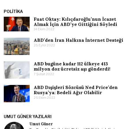
POLITIKA
Fuat Oktay: Kılıçdaroğlu’nun İcazet
Almak İçin ABD’ye Gittiğini Söyledi
14 Ekim 2022
ABD’den İran Halkına İnternet Desteği
25 Eylül 2022
ABD bugüne kadar 112 ülkeye 413
milyon doz ücretsiz aşı gönderdi!
7 Şubat 2022
ABD Dışişleri Sözcüsü Ned Price’den
Rusya’ya: Bedeli Ağır Olabilir
25 Ekim 2022
UMUT GÜNER YAZILARI
Umut Güner