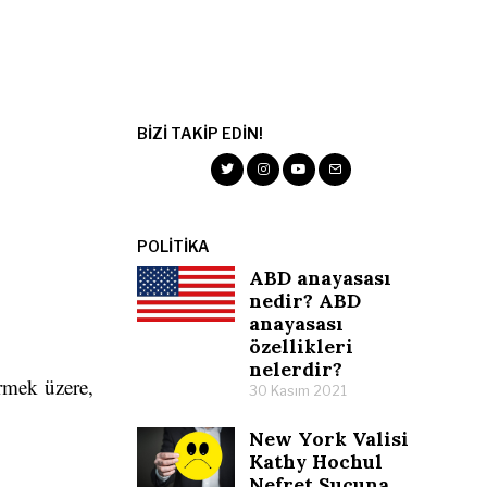
BIZI TAKIP EDIN!
POLITIKA
ABD anayasası
nedir? ABD
anayasası
özellikleri
nelerdir?
rmek üzere,
30 Kasım 2021
New York Valisi
Kathy Hochul
Nefret Suçuna