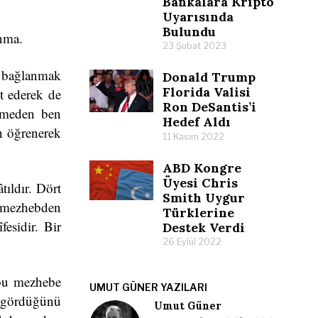
Bankalara Kripto
Uyarısında
Bulundu
anma.
23 Şubat 2023
, bağlanmak
Donald Trump
Florida Valisi
t ederek de
Ron DeSantis’i
lmeden ben
Hedef Aldı
n öğrenerek
11 Kasım 2022
ABD Kongre
Üyesi Chris
ıldır. Dört
Smith Uygur
t mezhebden
Türklerine
fesidir. Bir
Destek Verdi
26 Eylül 2022
 bu mezhebe
UMUT GÜNER YAZILARI
, gördüğünü
Umut Güner