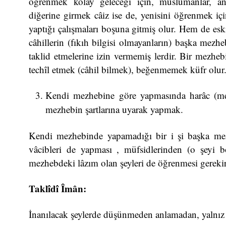
öğrenmek kolay geleceği için, müslümanlar, an
diğerine girmek câiz ise de, yenisini öğrenmek iç
yaptığı çalışmaları boşuna gitmiş olur. Hem de eskiler
câhillerin (fıkıh bilgisi olmayanların) başka mez
taklid etmelerine izin vermemiş lerdir. Bir mezhe
techîl etmek (câhil bilmek), beğenmemek küfr olur
Kendi mezhebine göre yapmasında harâc (meş
mezhebin şartlarına uyarak yapmak.
Kendi mezhebinde yapamadığı bir i şi başka mezh
vâcibleri de yapması , müfsidlerinden (o şeyi 
mezhebdeki lâzım olan şeyleri de öğrenmesi gereki
Taklîdî Îmân:
İnanılacak şeylerde düşünmeden anlamadan, yalnız