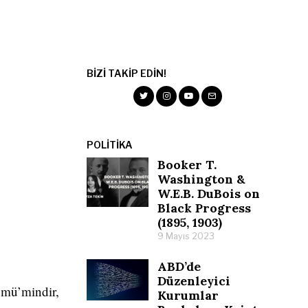
BIZI TAKIP EDIN!
POLITIKA
Booker T.
Washington &
W.E.B. DuBois on
Black Progress
(1895, 1903)
9 Mayıs 2023
ABD’de
Düzenleyici
mü’mindir,
Kurumlar