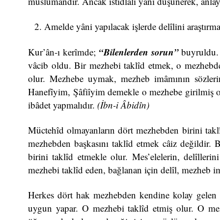
müslümandır. Ancak istidlâlî yâni düşünerek, anlaya
Amelde yâni yapılacak işlerde delîlini araştır
“Bilenlerden sorun”
Kur’ân-ı kerîmde;
buyruldu. 
vâcib oldu. Bir mezhebi taklîd etmek, o mezhebde
olur. Mezhebe uymak, mezheb imâmının sözler
Hanefîyim, Şâfiîyim demekle o mezhebe girilmiş ol
ibâdet yapmalıdır.
(İbn-i Âbidîn)
Müctehîd olmayanların dört mezhebden birini taklî
mezhebden başkasını taklîd etmek câiz değildi
birini taklîd etmekle olur. Mes’elelerin, delîlleri
mezhebi taklîd eden, bağlanan için delîl, mezheb i
Herkes dört hak mezhebden kendine kolay gelen m
uygun yapar. O mezhebi taklîd etmiş olur. O mez