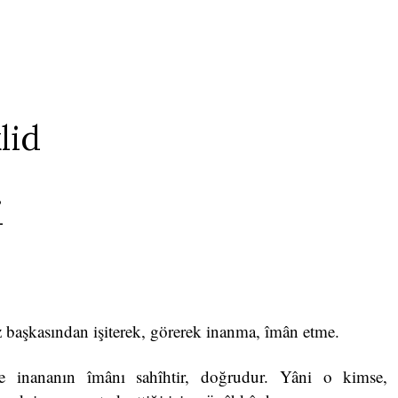
lid
i
 başkasından işiterek, görerek inanma, îmân etme.
le inananın îmânı sahîhtir, doğrudur. Yâni o kimse, 