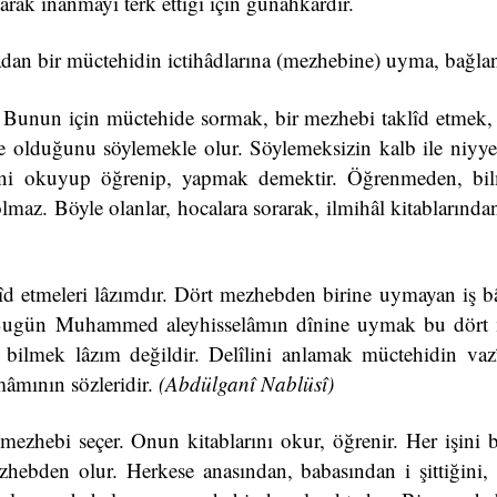
rak inanmayı terk ettiği için günâhkârdır.
madan bir müctehidin ictihâdlarına (mezhebine) uyma, bağl
Bunun için müctehide sormak, bir mezhebi taklîd etmek
 olduğunu söylemekle olur. Söylemeksizin kalb ile niyye
ini okuyup öğrenip, yapmak demektir. Öğrenmeden, bi
maz. Böyle olanlar, hocalara sorarak, ilmihâl kitablarında
d etmeleri lâzımdır. Dört mezhebden birine uymayan iş bât
r. Bugün Muhammed aleyhisselâmın dînine uymak bu dör
ni bilmek lâzım değildir. Delîlini anlamak müctehidin vazî
mâmının sözleridir.
(Abdülganî Nablüsî)
ezhebi seçer. Onun kitablarını okur, öğrenir. Her işini
hebden olur. Herkese anasından, babasından i şittiğini