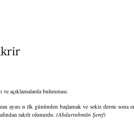
krir
âh ve açıklamalarda bulunması.
zan ayını n ilk gününden başlamak ve sekiz derste sona e
rafından takrîr olunurdu.
(Abdurrahmân
Şeref)