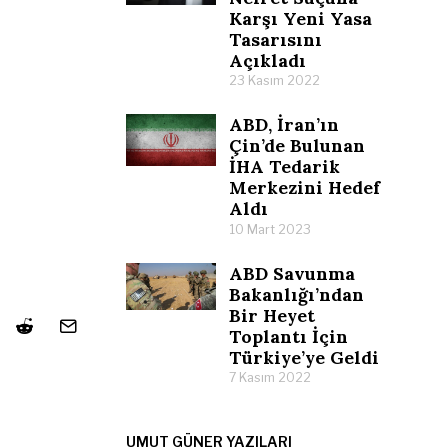
Karşı Yeni Yasa
Tasarısını
Açıkladı
23 Kasım 2022
ABD, İran’ın
Çin’de Bulunan
İHA Tedarik
Merkezini Hedef
Aldı
10 Mart 2023
ABD Savunma
Bakanlığı’ndan
Bir Heyet
Toplantı İçin
Türkiye’ye Geldi
7 Kasım 2022
UMUT GÜNER YAZILARI