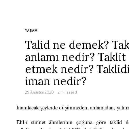
YAŞAM
Talid ne demek? Tak
anlamı nedir? Taklit
etmek nedir? Taklid
iman nedir?
29 Ağustos 2020
2 mins read
İnanılacak şeylerde düşünmeden, anlamadan, yalnız
Ehl-i sünnet âlimlerinin çoğuna göre taklîd i