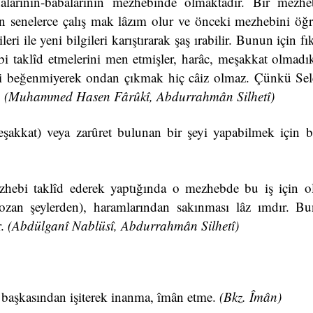
alarının-babalarının mezhebinde olmaktadır. Bir mezh
in senelerce çalış mak lâzım olur ve önceki mezhebini öğ
i ile yeni bilgileri karıştırarak şaş ırabilir. Bunun için fık
hebi taklîd etmelerini men etmişler, harâc, meşakkat olmad
bi beğenmiyerek ondan çıkmak hiç câiz olmaz. Çünkü Selef
.
(Muhammed Hasen Fârûkî,
Abdurrahmân Silhetî)
akkat) veya zarûret bulunan bir şeyi yapabilmek için b
ebi taklîd ederek yaptığında o mezhebde bu iş için ola
bozan şeylerden), haramlarından sakınması lâz ımdır. B
r.
(Abdülganî Nablüsî, Abdurrahmân Silhetî)
 başkasından işiterek inanma, îmân etme.
(Bkz. Îmân)