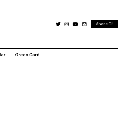
Abone Ol!
lar
Green Card