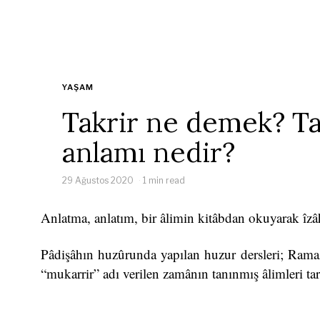
YAŞAM
Takrir ne demek? Ta
anlamı nedir?
29 Ağustos 2020
1 min read
Anlatma, anlatım, bir âlimin kitâbdan okuyarak îz
Pâdişâhın huzûrunda yapılan huzur dersleri; Rama
“mukarrir” adı verilen zamânın tanınmış âlimleri ta