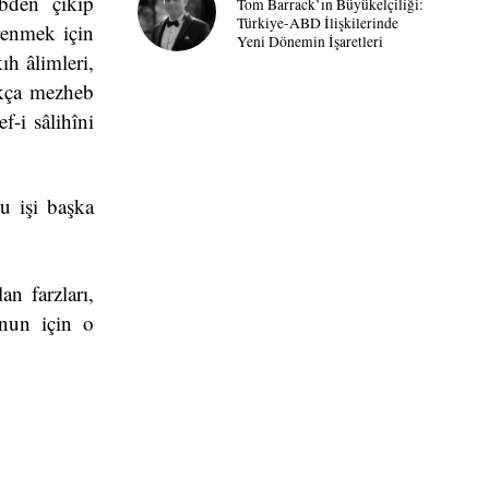
ebden çıkıp
Tom Barrack’ın Büyükelçiliği:
Türkiye-ABD İlişkilerinde
renmek için
Yeni Dönemin İşaretleri
ıh âlimleri,
ıkça mezheb
-i sâlihîni
u işi başka
n farzları,
unun için o