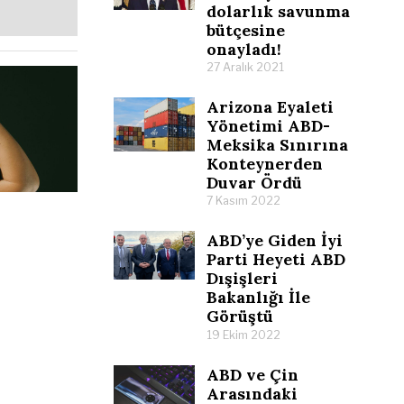
dolarlık savunma
bütçesine
onayladı!
27 Aralık 2021
Arizona Eyaleti
Yönetimi ABD-
Meksika Sınırına
Konteynerden
Duvar Ördü
7 Kasım 2022
ABD’ye Giden İyi
Parti Heyeti ABD
Dışişleri
Bakanlığı İle
Görüştü
19 Ekim 2022
ABD ve Çin
Arasındaki