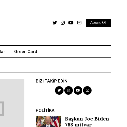
Abone Ol!
lar
Green Card
BIZI TAKIP EDIN!
POLITIKA
Başkan Joe Biden
768 milyar