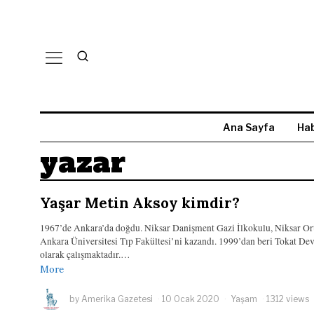
Ana Sayfa
Hab
yazar
Yaşar Metin Aksoy kimdir?
1967’de Ankara’da doğdu. Niksar Danişment Gazi İlkokulu, Niksar Ort
Ankara Üniversitesi Tıp Fakültesi’ni kazandı. 1999’dan beri Tokat D
olarak çalışmaktadır.…
More
by
Amerika Gazetesi
10 Ocak 2020
Yaşam
1312 views