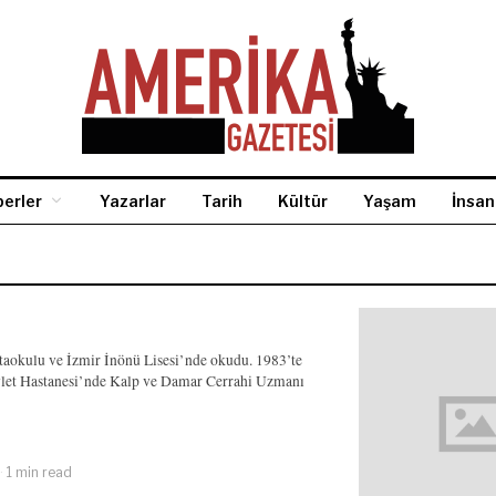
erler
Yazarlar
Tarih
Kültür
Yaşam
İnsan
aokulu ve İzmir İnönü Lisesi’nde okudu. 1983’te
evlet Hastanesi’nde Kalp ve Damar Cerrahi Uzmanı
1 min read