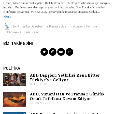
Ürdün, Amerikan havacılık şirketi Bell Textron ile 10 helikopter satın almak için anlaşma
imzaladı. Ürdün ordusundan yapılan yazılı açıklamaya göre, Özel Harekat Kuvvetleri
Konferans ve Sergisi (SOFEX 2022) çerçevesinde imzalanan anlaşma, Ürdün…
More
by
Amerika Gazetesi
2 Kasım 2022
Haberler
/
Politika
992 views
1 min read
BIZI TAKIP EDIN!
POLITIKA
ABD Dışişleri Yetkilisi Rena Bitter
Türkiye’ye Geliyor
8 Ekim 2022
ABD, Yunanistan ve Fransa 2 Günlük
Ortak Tatbikatı Devam Ediyor
23 Kasım 2022