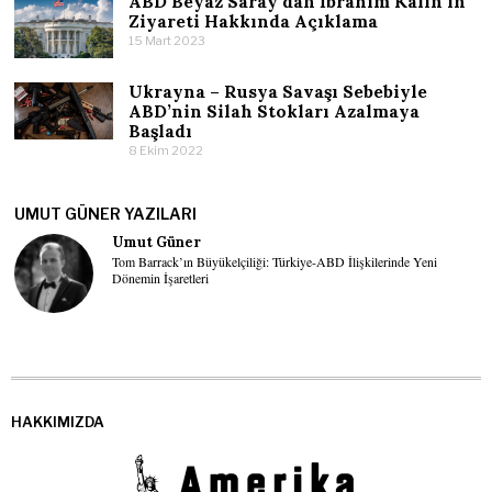
ABD Beyaz Saray’dan İbrahim Kalın’ın
Ziyareti Hakkında Açıklama
15 Mart 2023
Ukrayna – Rusya Savaşı Sebebiyle
ABD’nin Silah Stokları Azalmaya
Başladı
8 Ekim 2022
UMUT GÜNER YAZILARI
Umut Güner
Tom Barrack’ın Büyükelçiliği: Türkiye-ABD İlişkilerinde Yeni
Dönemin İşaretleri
HAKKIMIZDA