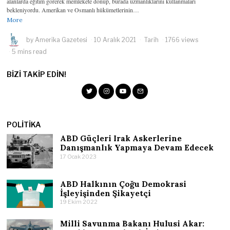
alanlarda eğitim görerek memlekete dönüp, burada uzmanlıklarını kullanmaları
bekleniyordu. Amerikan ve Osmanlı hükümetlerinin…
More
by
Amerika Gazetesi
10 Aralık 2021
Tarih
1766 views
5 mins read
BIZI TAKIP EDIN!
POLITIKA
ABD Güçleri Irak Askerlerine
Danışmanlık Yapmaya Devam Edecek
17 Ocak 2023
ABD Halkının Çoğu Demokrasi
İşleyişinden Şikayetçi
19 Ekim 2022
Milli Savunma Bakanı Hulusi Akar: