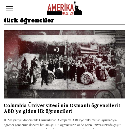
türk öğrenciler
Columbia Üniversitesi’nin Osmanlı öğrencileri!
ABD’ye giden ilk öğrenciler!
II. Meşrutiyet döneminde Osmanlı’dan Avrupa ve ABD’ye hükümet anlaşmalarıyla
öğrenci gönderme dönemi başlamıştı. Bu öğrencilerin önde gelen üniversitelerde çeşitli