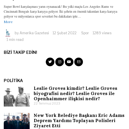
Super Bowl karşılaşması yarın oynanacak! Bu yılki maçta Los Angeles Rams ve
Cincinnati Bengals karşı karşıya geliyor. İki şehrin en önemli takımları karşı karşıya
geliyor ve milyonlarca spor severleri bu dakikaları iple…
More
by
Amerika Gazetesi
12 Şubat 2022
Spor
1289 views
1 min read
BIZI TAKIP EDIN!
POLITIKA
Leslie Groves kimdir? Leslie Groves
biyografisi nedir? Leslie Groves ile
Openhaimmer ilişkisi nedir?
22 Temmuz 2023
New York Belediye Başkanı Eric Adams
Deprem Yardımı Toplayan Polisleri
Ziyaret Etti