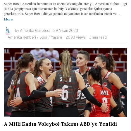
Super Bowl, Amerikan futbolunun en önemli etkinliğidir. Her yıl, Amerikan Futbolu Ligi
(NFL) şampiyonası için düzenlenen bu büyük etkinlik, genellikle Şubat ayında
gerçekleştirilir. Super Bowl, dünya çapında milyonlarca insan tarafından izlenir ve…
More
by
Amerika Gazetesi
29 Nisan 2023
Amerika Rehberi
/
Spor
/
Yaşam
2093 views
1 min read
A Milli Kadın Voleybol Takımı ABD’ye Yenildi