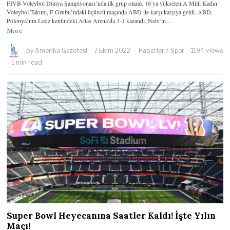
FIVB Voleybol Dünya Şampiyonası’nda ilk grup olarak 16’ya yükselen A Milli Kadın
Voleybol Takımı, F Grubu’ndaki üçüncü maçında ABD ile karşı karşıya geldi. ABD,
Polonya’nın Lodz kentindeki Atlas Arena’da 3-1 kazandı. Nets’in…
More
by
Amerika Gazetesi
7 Ekim 2022
Haberler
/
Spor
1194 views
1 min read
Super Bowl Heyecanına Saatler Kaldı! İşte Yılın
Maçı!