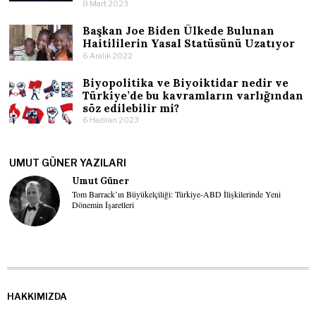
8 Mart 2023
Başkan Joe Biden Ülkede Bulunan
Haitililerin Yasal Statüsünü Uzatıyor
6 Aralık 2022
Biyopolitika ve Biyoiktidar nedir ve
Türkiye’de bu kavramların varlığından
söz edilebilir mi?
6 Haziran 2023
UMUT GÜNER YAZILARI
Umut Güner
Tom Barrack’ın Büyükelçiliği: Türkiye-ABD İlişkilerinde Yeni
Dönemin İşaretleri
HAKKIMIZDA