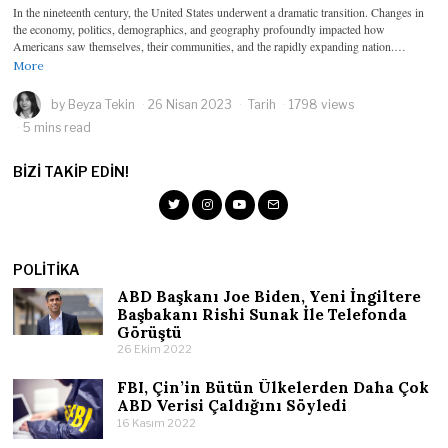
In the nineteenth century, the United States underwent a dramatic transition. Changes in
the economy, politics, demographics, and geography profoundly impacted how
Americans saw themselves, their communities, and the rapidly expanding nation.…
More
by
Beyza Tekin
26 Nisan 2023
Tarih
1798 views
5 mins read
BIZI TAKIP EDIN!
POLITIKA
ABD Başkanı Joe Biden, Yeni İngiltere
Başbakanı Rishi Sunak İle Telefonda
Görüştü
26 Ekim 2022
FBI, Çin’in Bütün Ülkelerden Daha Çok
ABD Verisi Çaldığını Söyledi
16 Kasım 2022