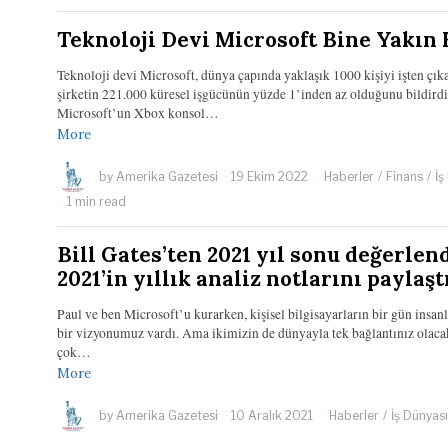
Teknoloji Devi Microsoft Bine Yakın K
Teknoloji devi Microsoft, dünya çapında yaklaşık 1000 kişiyi işten ç
şirketin 221.000 küresel işgücünün yüzde 1’inden az olduğunu bildirdi
Microsoft’un Xbox konsol…
More
by
Amerika Gazetesi
19 Ekim 2022
Haberler
/
Finans
/
İş
1 min read
Bill Gates’ten 2021 yıl sonu değerlen
2021’in yıllık analiz notlarını paylaştı
Paul ve ben Microsoft’u kurarken, kişisel bilgisayarların bir gün insan
bir vizyonumuz vardı. Ama ikimizin de dünyayla tek bağlantınız olac
çok…
More
by
Amerika Gazetesi
10 Aralık 2021
Haberler
/
İş Dünyası