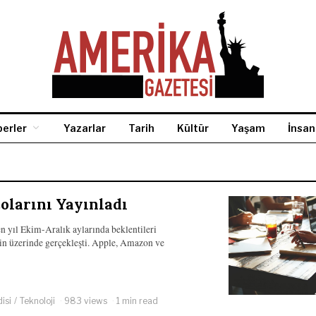
erler
Yazarlar
Tarih
Kültür
Yaşam
İnsan
çolarını Yayınladı
n yıl Ekim-Aralık aylarında beklentileri
in üzerinde gerçekleşti. Apple, Amazon ve
isi
/
Teknoloji
983 views
1 min read