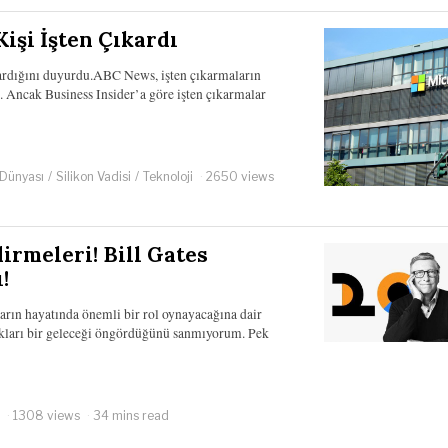
işi İşten Çıkardı
ıkardığını duyurdu.ABC News, işten çıkarmaların
. Ancak Business Insider’a göre işten çıkarmalar
 Dünyası
/
Silikon Vadisi
/
Teknoloji
2650 views
dirmeleri! Bill Gates
!
ların hayatında önemli bir rol oynayacağına dair
akları bir geleceği öngördüğünü sanmıyorum. Pek
1308 views
34 mins read