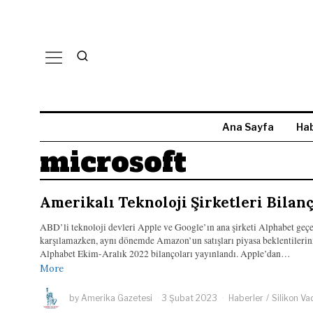
Ana Sayfa
Hab
microsoft
Amerikalı Teknoloji Şirketleri Bilan
ABD’li teknoloji devleri Apple ve Google’ın ana şirketi Alphabet geçe
karşılamazken, aynı dönemde Amazon’un satışları piyasa beklentilerin
Alphabet Ekim-Aralık 2022 bilançoları yayınlandı. Apple’dan…
More
by
Amerika Gazetesi
3 Şubat 2023
Haberler
/
Silikon Vad