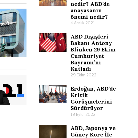
nedir? ABD’de
anayasanın
önemi nedir?
4 Aralık 2021
ABD Dışişleri
Bakanı Antony
Blinken 29 Ekim
Cumhuriyet
Bayramı’nı
Kutladı
29 Ekim 2022
Erdoğan, ABD’de
Kritik
Görüşmelerini
Sürdürüyor
19 Eylül 2022
ABD, Japonya ve
Güney Kore İle