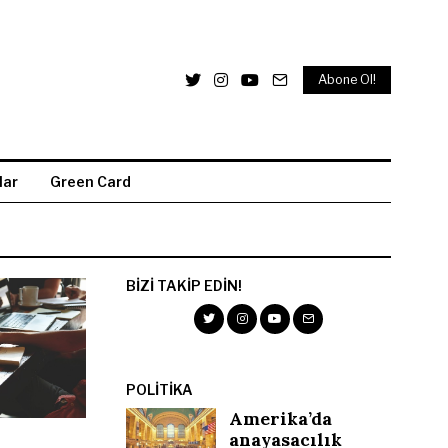
Abone Ol!
lar
Green Card
BIZI TAKIP EDIN!
POLITIKA
Amerika’da
anayasacılık