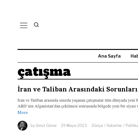
Ana Sayfa
Hab
çatışma
İran ve Taliban Arasındaki Sorunlar
İran ve Taliban arasında sınırda yaşanan çatışmalar tüm dünyada yeni b
ABD’nin Afganistan’dan çekilmesi sonrasında bölgede yeni bir siyasi v
More
by
Umut Güner
29 Mayıs 2023
Dünya
/
Haberler
/
Politik