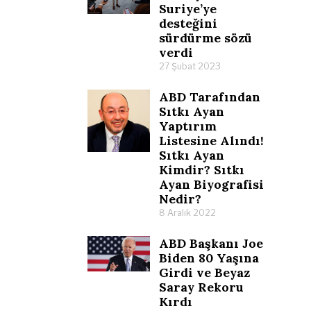
Suriye’ye
desteğini
sürdürme sözü
verdi
27 Şubat 2023
ABD Tarafından
Sıtkı Ayan
Yaptırım
Listesine Alındı!
Sıtkı Ayan
Kimdir? Sıtkı
Ayan Biyografisi
Nedir?
8 Aralık 2022
ABD Başkanı Joe
Biden 80 Yaşına
Girdi ve Beyaz
Saray Rekoru
Kırdı