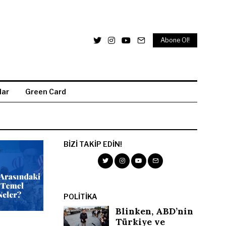
Abone Ol!
lar
Green Card
BIZI TAKIP EDIN!
POLITIKA
Blinken, ABD’nin
Türkiye ve