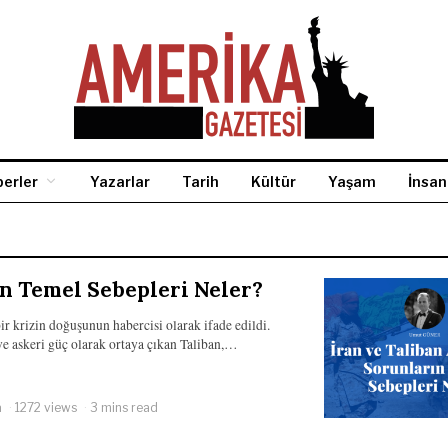
erler
Yazarlar
Tarih
Kültür
Yaşam
İnsan
ın Temel Sebepleri Neler?
ir krizin doğuşunun habercisi olarak ifade edildi.
e askeri güç olarak ortaya çıkan Taliban,…
a
1272 views
3 mins read