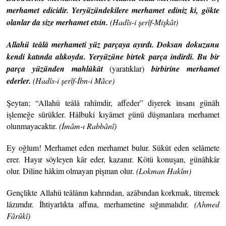
merhamet edicidir. Yeryüzündekilere merhamet ediniz ki, gökte
olanlar da size merhamet etsin.
(Hadîs-i şerîf-Mişkât)
Allahü teâlâ merhameti yüz parçaya ayırdı. Doksan dokuzunu
kendi katında alıkoydu. Yeryüzüne birtek parça indirdi. Bu bir
parça yüzünden mahlûkât
(yaratıklar)
birbirine merhamet
ederler.
(Hadîs-i şerîf-İbn-i Mâce)
Şeytan; “Allahü teâlâ rahîmdir, affeder” diyerek insanı günâh
işlemeğe sürükler. Hâlbuki kıyâmet günü düşmanlara merhamet
olunmayacaktır.
(İmâm-ı
Rabbânî)
Ey oğlum! Merhamet eden merhamet bulur. Sükût eden selâmete
erer. Hayır söyleyen kâr eder, kazanır. Kötü konuşan, günâhkâr
olur. Diline hâkim olmayan pişman olur.
(Lokman
Hakîm)
Gençlikte Allahü teâlânın kahrından, azâbından korkmak, titremek
lâzımdır. İhtiyarlıkta affına, merhametine sığınmalıdır.
(Ahmed
Fârûkî)