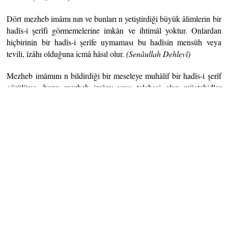
Dört mezheb imâmı nın ve bunları n yetiştirdiği büyük âlimlerin bir
hadîs-i şerîfi görmemelerine imkân ve ihtimâl yoktur. Onlardan
hiçbirinin bir hadîs-i şerîfe uymaması bu hadîsin mensûh veya
tevili, îzâhı olduğuna icmâ hâsıl olur.
(Senâullah Dehlevî)
Mezheb imâmını n bildirdiği bir meseleye muhâlif bir hadîs-i şerîf
görülürse, bunu mezheb imâmı veya talebesi olan müctehidler
görmüş olup, mesûh olduğu veya delîli noksan olup, sıhhati
(doğruluğu) sâbit olmadığı bilinmeli. Bu meselenin başka sahîh
hadîsten alınmış olduğu düşünülmelidir.
(Dâvûd bin Süleyman)
Ehl-i sünnet âlimleri, Kur’ân-ı kerîmdeki muhkem (hüküm
bildiren), müteşâbih (mânâsı kapalı), nâsih (hükmü kaldıran) ve
mensûh âyet-i kerîmeleri ayırmışlardır. Mukallid olanların bu
hususta müctehid imâmlara tâbi olmaları lâzımdır.
(İbn-i Hümâm)