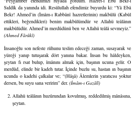
“Peygamber efendimizi rüyâda gördüm. Hazret-i Ebû Bekr-i
Sıddîk da yanında idi. Resûlullah efendimiz buyurdu ki: “Yâ Ebâ
Bekr! Ahmed’in (İmâm-ı Rabbânî hazretlerinin) makbûlü (Kabûl
ettikleri, beğendikleri) benim makbûlümdür ve Allahü teâlânın
makbûlüdür. Ahmed’in merdûdünü ben ve Allahü teâlâ sevmeyiz.”
(Ahmed Fârûkî)
İnsanoğlu son nefeste rûhunu teslim edeceği zaman, susayarak ve
yüreği yanıp tutuşarak dört yanına bakar. İnsan bu hâldeyken,
şeytan fı rsat bulup, îmânını almak için, başının ucuna gelir. O
merdûd, elinde bir kadeh tutar. İçinde buzlu su, hastan ın başının
ucunda o kadehi çalkalar ve; “(Hâşâ) Âlemlerin yaratıcısı yoktur
dersen, bu suyu sana veririm” der.
(İmâm-ı
Gazâlî)
Allahü teâlânın huzûrundan kovulmuş, reddedilmiş mânâsına,
şeytan.