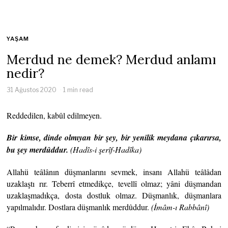
YAŞAM
Merdud ne demek? Merdud anlamı
nedir?
31 Ağustos 2020
1 min read
Reddedilen, kabûl edilmeyen.
Bir kimse, dinde olmıyan bir şey, bir yenilik meydana çıkarırsa,
bu şey merdûddur.
(Hadîs-i şerîf-Hadîka)
Allahü teâlânın düşmanlarını sevmek, insanı Allahü teâlâdan
uzaklaştı rır. Teberrî etmedikçe, tevellî olmaz; yâni düşmandan
uzaklaşmadıkça, dosta dostluk olmaz. Düşmanlık, düşmanlara
yapılmalıdır. Dostlara düşmanlık merdûddur.
(İmâm-ı
Rabbânî)