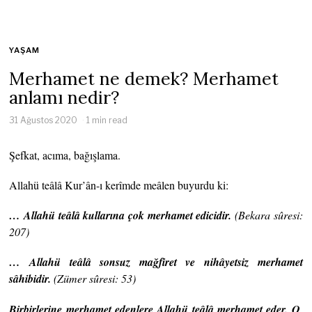
YAŞAM
Merhamet ne demek? Merhamet
anlamı nedir?
31 Ağustos 2020
1 min read
Şefkat, acıma, bağışlama.
Allahü teâlâ Kur’ân-ı kerîmde meâlen buyurdu ki:
… Allahü teâlâ kullarına çok merhamet edicidir.
(Bekara sûresi:
207)
… Allahü teâlâ sonsuz mağfiret ve nihâyetsiz merhamet
sâhibidir.
(Zümer sûresi: 53)
Birbirlerine merhamet edenlere Allahü teâlâ merhamet eder. O,