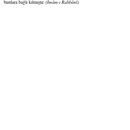
bunlara bağlı kılmıştır.
(İmâm-ı
Rabbânî)