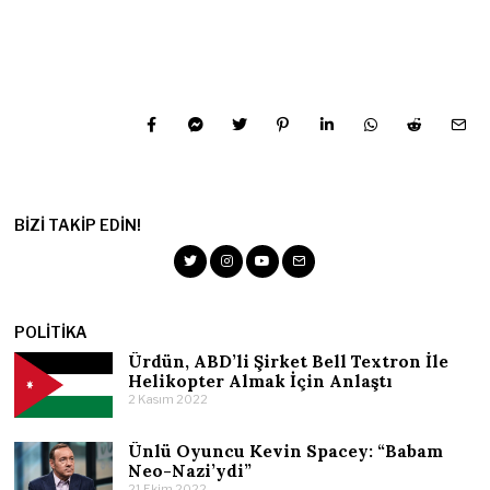
BIZI TAKIP EDIN!
POLITIKA
Ürdün, ABD’li Şirket Bell Textron İle
Helikopter Almak İçin Anlaştı
2 Kasım 2022
Ünlü Oyuncu Kevin Spacey: “Babam
Neo-Nazi’ydi”
21 Ekim 2022