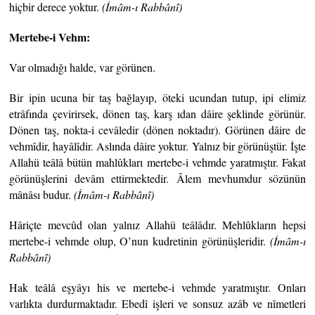
hiçbir derece yoktur.
(İmâm-ı
Rabbânî)
Mertebe-i Vehm:
Var olmadığı halde, var görünen.
Bir ipin ucuna bir taş bağlayıp, öteki ucundan tutup, ipi elimiz
etrâfında çevirirsek, dönen taş, karş ıdan dâire şeklinde görünür.
Dönen taş, nokta-i cevâledir (dönen noktadır). Görünen dâire de
vehmîdir, hayâlîdir. Aslında dâire yoktur. Yalnız bir görünüştür. İşte
Allahü teâlâ bütün mahlûkları mertebe-i vehmde yaratmıştır. Fakat
görünüşlerini devâm ettirmektedir. Âlem mevhumdur sözünün
mânâsı budur.
(İmâm-ı
Rabbânî)
Hâriçte mevcûd olan yalnız Allahü teâlâdır. Mehlûkların hepsi
mertebe-i vehmde olup, O’nun kudretinin görünüşleridir.
(İmâm-ı
Rabbânî)
Hak teâlâ eşyâyı his ve mertebe-i vehmde yaratmıştır. Onları
varlıkta durdurmaktadır. Ebedî işleri ve sonsuz azâb ve nîmetleri