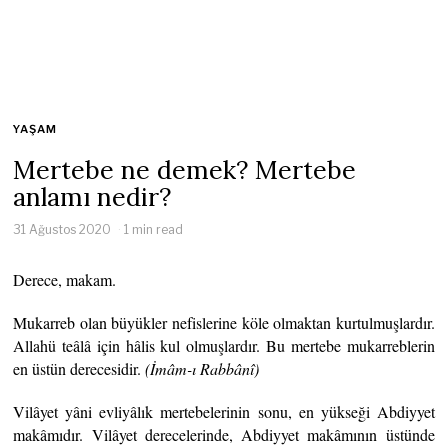
YAŞAM
Mertebe ne demek? Mertebe
anlamı nedir?
31 Ağustos 2020
1 min read
Derece, makam.
Mukarreb olan büyükler nefislerine köle olmaktan kurtulmuşlardır.
Allahü teâlâ için hâlis kul olmuşlardır. Bu mertebe mukarreblerin
en üstün derecesidir.
(İmâm-ı
Rabbânî)
Vilâyet yâni evliyâlık mertebelerinin sonu, en yükseği Abdiyyet
makâmıdır. Vilâyet derecelerinde, Abdiyyet makâmının üstünde